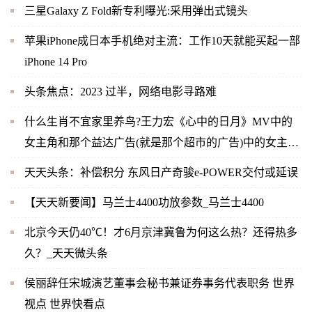
三星Galaxy Z Fold新专利曝光:采用弹出式镜头
苹果iPhone成日本手机绝对主流：工作10天就能买起一部
iPhone 14 Pro
头条焦点：2023 过半，网络电影寻路难
什么生肖不宜家里养鸟?王力宏《心中的日月》MV中的
女主角和那个益达广告(就是那个超市的广告)中的女主角
是同一人吗？-当前快播
天天头条：补偿积分 东风日产奇骏e-POWER交付或延误
【天天新要闻】马兰士4400功放参数_马兰士4400
北京今天仍40℃！才6月京津冀鲁为何这么热？还得热多
久？_天天微头条
侯丽辞任宋城演艺董事会秘书兼证券事务代表职务 世界
视点 世界快看点