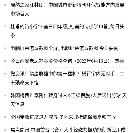
居然之家汪林朋：中国城市更新将朝环保智能方向发展
市场巨大
杜甫的诗小学10首三四年级_杜甫的诗小学10首_每日头
条
电脑屏幕怎么截图全屏_电脑屏幕怎么截图 今日要闻
今日西安老凤祥黄金价格查询（2023年6月16日）_热闻
微资讯！隋唐群雄中的第一猛将？横行宇内无对手，二
十殒命天下惜
韩国梅西？李刚仁转身过人&连续摆脱3人后送出分球 天
天信息
全国麦收进度过九成五 多地采取措施保障夏粮丰收
焦点简讯:中国首台（套）大孔径磁共振功能创新应用成