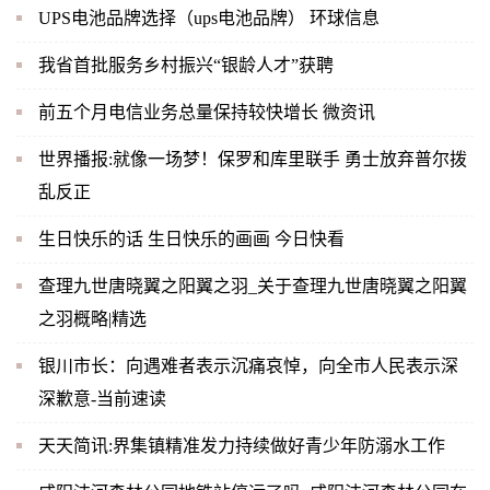
UPS电池品牌选择（ups电池品牌） 环球信息
我省首批服务乡村振兴“银龄人才”获聘
前五个月电信业务总量保持较快增长 微资讯
世界播报:就像一场梦！保罗和库里联手 勇士放弃普尔拨
乱反正
生日快乐的话 生日快乐的画画 今日快看
查理九世唐晓翼之阳翼之羽_关于查理九世唐晓翼之阳翼
之羽概略|精选
银川市长：向遇难者表示沉痛哀悼，向全市人民表示深
深歉意-当前速读
天天简讯:界集镇精准发力持续做好青少年防溺水工作