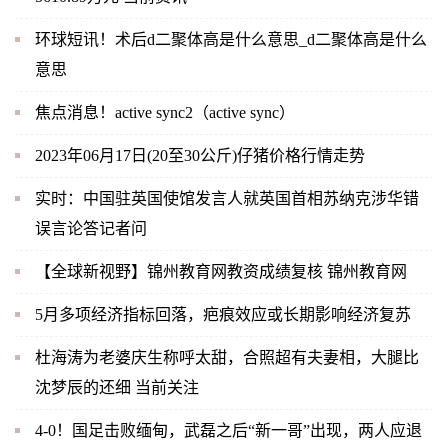
环球短讯！术后d二聚体高是什么意思_d二聚体高是什么
意思
焦点消息！active sync2（active sync）
2023年06月17日(20至30公斤)仔猪价格行情走势
实时：中国驻英国使馆发言人就英国首相苏纳克涉华错
误言论答记者问
【全球新视野】锦州教育网教资成绩复核 锦州教育网
5月多项经济指标回落，疤痕效应或长期影响经济复苏
杜海涛为老婆庆生称呼太甜，合照超有夫妻相，大腿比
沈梦辰的还细 当前关注
4-0！国足击败缅甸，武磊之后“新一哥”出现，两人应退