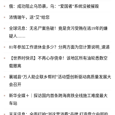
俄：成功阻止乌恐袭，乌：“爱国者”系统没被摧毁
浓情端午，送“艾”给您
全球讯息：无名尸案告破！竟是贪污受贿在逃19年的嫌
疑人……
81年参加工作退休金多少？分两方面为您计算说明_速递
【世界时快讯】不再心存侥幸！该地区所有油轮悉数空
载撤离
襄城县“万人助企联乡帮村”活动暨创新驱动高质量发展大
会召开
新华全媒＋｜探访国内首条跨海高铁全线施工难度最大
车站
天天讯息：全面打响“浏这里消费”品牌 打造鼎立中部的