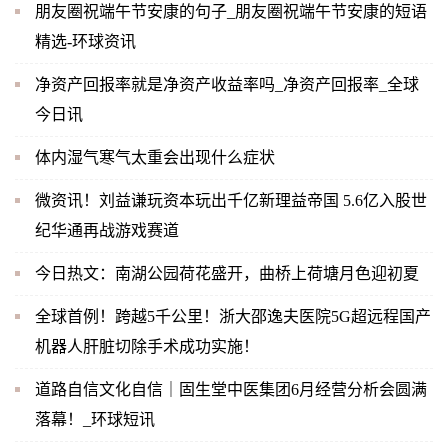
朋友圈祝端午节安康的句子_朋友圈祝端午节安康的短语
精选-环球资讯
净资产回报率就是净资产收益率吗_净资产回报率_全球
今日讯
体内湿气寒气太重会出现什么症状
微资讯！刘益谦玩资本玩出千亿新理益帝国 5.6亿入股世
纪华通再战游戏赛道
今日热文：南湖公园荷花盛开，曲桥上荷塘月色迎初夏
全球首例！跨越5千公里！浙大邵逸夫医院5G超远程国产
机器人肝脏切除手术成功实施！
道路自信文化自信｜固生堂中医集团6月经营分析会圆满
落幕！_环球短讯