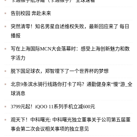
卡通猴子纸浮雕（卡通猴子） 全球速看
告别校园 奔赴未来
突然清零！知名男星自述维权失败，最新回应来了 每日
播报
写在上海国际MCN大会落幕时：感受上海创新魅力和数
字活力
脱下国足球衣，郑智埋下了一个世界杯的梦想
北京9条滨水骑行线路你打卡了吗？通勤健身来“慢”游_全
球消息
3799元起！iQOO 11系列手机立减600元
观天下！中科曙光: 中科曙光独立董事关于公司第五届董
事会第二次会议相关事项的独立意见