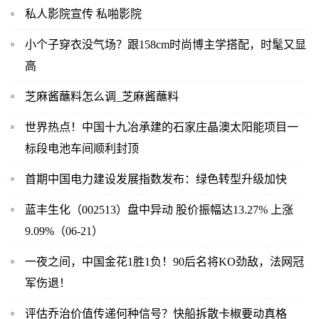
私人影院宣传 私啪影院
小个子穿衣没气场？跟158cm时尚博主学搭配，时髦又显
高
芝麻酱蘸料怎么调_芝麻酱蘸料
世界热点！中国十九冶承建的石家庄晶澳太阳能项目一
标段电池车间顺利封顶
首期中国电力建设发展指数发布：绿色转型升级加快
蓝丰生化（002513）盘中异动 股价振幅达13.27% 上涨
9.09%（06-21）
一夜之间，中国金花1胜1负！90后名将KO劲敌，法网冠
军伤退！
评估乔治价值传递何种信号？快船拆散卡椒要动真格