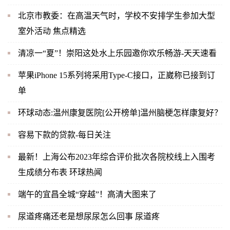
北京市教委：在高温天气时，学校不安排学生参加大型
室外活动 焦点精选
清凉一“夏”！崇阳这处水上乐园邀你欢乐畅游-天天速看
苹果iPhone 15系列将采用Type-C接口，正崴称已接到订
单
环球动态:温州康复医院[公开榜单]温州脑梗怎样康复好？
容易下款的贷款-每日关注
最新！上海公布2023年综合评价批次各院校线上入围考
生成绩分布表 环球热闻
端午的宜昌全城“穿越”！高清大图来了
尿道疼痛还老是想尿尿怎么回事 尿道疼