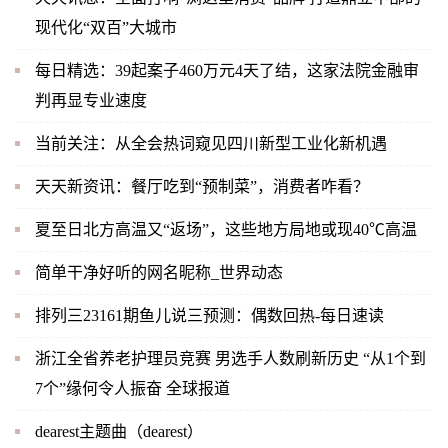
现代化“双百”大城市
每日精选：39起案子460万元4天了结，这家法院金融审
判再显专业速度
当前关注：从全会热词窥见四川新型工业化新机遇
天天新资讯：餐厅吃到“预制菜”，消费者咋看？
夏至日北方高温又“返场”，这些地方局地或现40℃高温
简单干净好听的网名昵称_世界动态
排列三23161期鱼儿说三预测：偶数回热-每日速读
浙江全省养老护理员竞赛 男选手人数刷新历史 “从1个到
7个”缘何令人振奋 全球报道
dearest主题曲（dearest）