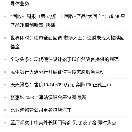
导体业务
“固收+”周报（第67期）丨固收+产品“大回血”：超240只
产品净值创新高_快播
世界即时：债市全面回调 市场人士：理财未现大幅赎回
基金
全球头条：现代硬件设计始于以自然语言提供的规范
民生银行大连分行开展征信宣传志愿服务活动
天天讯息：售价10-14.6999万元 奔腾T90正式上市
张惠妹2023上海站演唱会座位图|最新
比亚迪物管公司更名腾势汽车
蓝厅观察丨中美外长闭门磋商 到底谈了啥 即时焦点