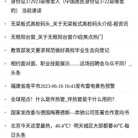
身份证372923是哪里人（中国居民身份证3722是哪里
的） 当前速读
无梁板式高桩码头_关于无梁板式高桩码头介绍-报资讯
无框阳台窗_关于无框阳台窗介绍|焦点热门
教育部发文要求规范做好高校毕业生去向登记
相约面对面、职业技能展示……这场招聘会与众不同！_
头条
福建省南平市2023-06-16 16:43发布雷电黄色预警
全球视点！什么是伴热管_伴热管是干什么用的？
国家发改委与德国梅赛德斯—奔驰公司签署合作意向书
北京今天这里最热，40.4℃！明天城区大部都要40℃-每
日头条