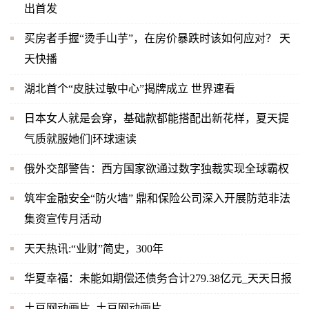
出首发
买房者手握“烫手山芋”，在房价暴跌时该如何应对？ 天
天快播
湖北首个“皮肤过敏中心”揭牌成立 世界速看
日本女人就是会穿，基础款都能搭配出新花样，夏天提
气质就服她们|环球速读
俄外交部警告：西方国家欲通过数字独裁实现全球霸权
筑牢金融安全“防火墙” 鼎和保险公司深入开展防范非法
集资宣传月活动
天天热讯:“业财”简史，300年
华夏幸福：未能如期偿还债务合计279.38亿元_天天日报
土豆网动画片_土豆网动画片