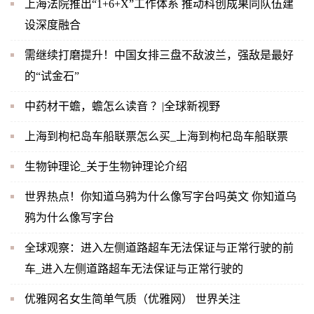
上海法院推出“1+6+X”工作体系 推动科创成果同队伍建
设深度融合
需继续打磨提升！中国女排三盘不敌波兰，强敌是最好
的“试金石”
中药材干蟾，蟾怎么读音 ？|全球新视野
上海到枸杞岛车船联票怎么买_上海到枸杞岛车船联票
生物钟理论_关于生物钟理论介绍
世界热点！你知道乌鸦为什么像写字台吗英文 你知道乌
鸦为什么像写字台
全球观察：进入左侧道路超车无法保证与正常行驶的前
车_进入左侧道路超车无法保证与正常行驶的
优雅网名女生简单气质（优雅网） 世界关注