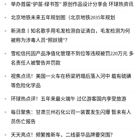
举办首届“护苗·绿书签” 原创作品设计分享会 环球热资讯
北京地铁未来五年规划图（北京地铁2035年规划
新消息丨知名歌手用毛发检测自证清白，毛发检测为何
被称为涉毒人员“照妖镜”？
雪松信托因产品净值化管理不到位等违规被罚220万元 多
名责任人被警告并罚款
视焦点讯！美国一火车在桥梁坍塌后落入河中 载有硫磺
等危险化学品
环球热点评！五年来最火端午 过亿游客国内享受旅游
每日聚焦：甘肃兰州石化公司一装置发生闪爆 暂未有人
员伤亡报告
天天亮点！频繁推新车，二线豪华品牌要突围？