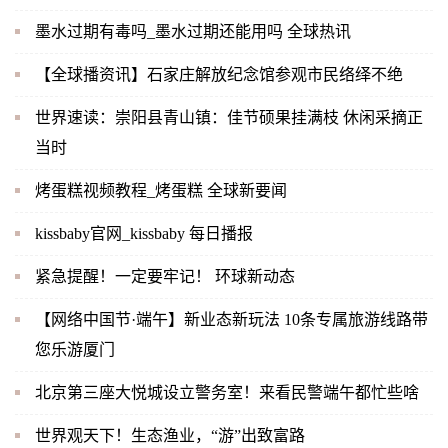
墨水过期有毒吗_墨水过期还能用吗 全球热讯
【全球播资讯】石家庄解放纪念馆参观市民络绎不绝
世界速读：崇阳县青山镇：佳节硕果挂满枝 休闲采摘正
当时
烤蛋糕视频教程_烤蛋糕 全球新要闻
kissbaby官网_kissbaby 每日播报
紧急提醒！一定要牢记！ 环球新动态
【网络中国节·端午】新业态新玩法 10条专属旅游线路带
您乐游厦门
北京第三座大悦城设立警务室！来看民警端午都忙些啥
世界观天下！生态渔业，“游”出致富路