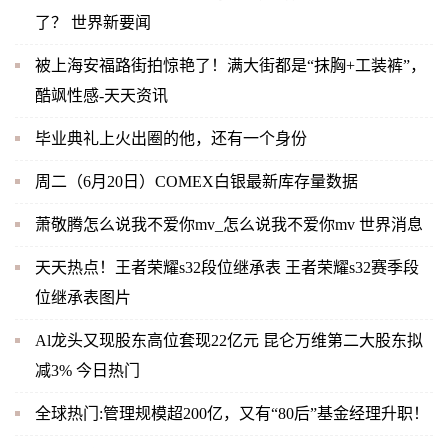
了？ 世界新要闻
被上海安福路街拍惊艳了！满大街都是“抹胸+工装裤”，
酷飒性感-天天资讯
毕业典礼上火出圈的他，还有一个身份
周二（6月20日）COMEX白银最新库存量数据
萧敬腾怎么说我不爱你mv_怎么说我不爱你mv 世界消息
天天热点！王者荣耀s32段位继承表 王者荣耀s32赛季段
位继承表图片
Al龙头又现股东高位套现22亿元 昆仑万维第二大股东拟
减3% 今日热门
全球热门:管理规模超200亿，又有“80后”基金经理升职！