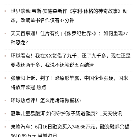
世界滚动:韦斯·安德森新作《亨利·休格的神奇故事》动
态，改编童书名作仅有37分钟
天天百事通！佳片有约 |《侏罗纪世界3》：如何重现27
种恐龙？
环球看点！我在XX贷借了九千，还了九千多，现在还是
要我还两千多，我说不还就说五百结清
张康阳上诉，判了！恐原形毕露，中国企业强硬，国米
将放弃欧冠 热点
环球热点评！怎么用烤箱做蛋糕?
夏季儿童易腹泻 如何守护孩子肠道健康？_天天快讯
泉峰汽车：6月16日融资买入746.66万元，融资融券余额
5610.89万元 当前资讯