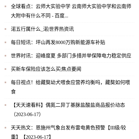
全球看点：云师大实验中学 云南师大实验中学和云南师
大附中有什么不同 - 百度...
渃五行属什么_渃|世界热资讯
每日短讯：坪山再发8000万购新能源车补贴
世界时讯：迎峰度夏 多部门多措并举保障电力稳定供应
买新车保险应该怎么买|焦点要闻
每日视点！给藏獒幼犬喂食应营养均衡吗，藏獒如何喂
食
【天天速看料】偶氮二异丁基脒盐酸盐商品报价动态
（2023-06-17）
天天热文：恩施州气象台发布雷电黄色预警【III级/较
重】【2023-06-17】