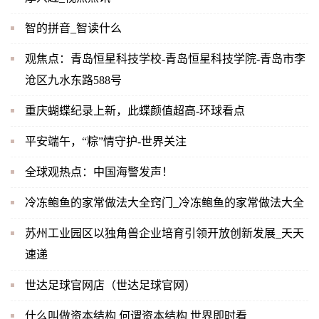
智的拼音_智读什么
观焦点：青岛恒星科技学校-青岛恒星科技学院-青岛市李
沧区九水东路588号
重庆蝴蝶纪录上新，此蝶颜值超高-环球看点
平安端午，“粽”情守护-世界关注
全球观热点：中国海警发声！
冷冻鲍鱼的家常做法大全窍门_冷冻鲍鱼的家常做法大全
苏州工业园区以独角兽企业培育引领开放创新发展_天天
速递
世达足球官网店（世达足球官网）
什么叫做资本结构 何谓资本结构 世界即时看