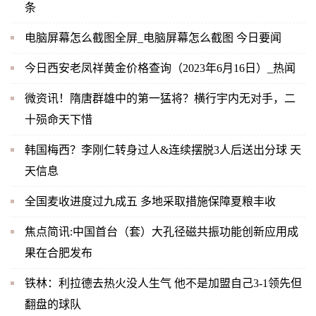
条
电脑屏幕怎么截图全屏_电脑屏幕怎么截图 今日要闻
今日西安老凤祥黄金价格查询（2023年6月16日）_热闻
微资讯！隋唐群雄中的第一猛将？横行宇内无对手，二
十殒命天下惜
韩国梅西？李刚仁转身过人&连续摆脱3人后送出分球 天
天信息
全国麦收进度过九成五 多地采取措施保障夏粮丰收
焦点简讯:中国首台（套）大孔径磁共振功能创新应用成
果在合肥发布
铁林：利拉德去热火没人生气 他不是加盟自己3-1领先但
翻盘的球队