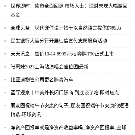
世界即时：债市全面回调 市场人士：理财未现大幅赎回
基金
全球头条：现代硬件设计始于以自然语言提供的规范
民生银行大连分行开展征信宣传志愿服务活动
天天讯息：售价10-14.6999万元 奔腾T90正式上市
张惠妹2023上海站演唱会座位图|最新
比亚迪物管公司更名腾势汽车
蓝厅观察丨中美外长闭门磋商 到底谈了啥 即时焦点
朋友圈祝端午节安康的句子_朋友圈祝端午节安康的短语
精选-环球资讯
净资产回报率就是净资产收益率吗_净资产回报率_全球