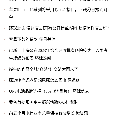
苹果iPhone 15系列将采用Type-C接口，正崴称已接到订
单
环球动态:温州康复医院[公开榜单]温州脑梗怎样康复好？
容易下款的贷款-每日关注
最新！上海公布2023年综合评价批次各院校线上入围考
生成绩分布表 环球热闻
端午的宜昌全城“穿越”！高清大图来了
尿道疼痛还老是想尿尿怎么回事 尿道疼
UPS电池品牌选择（ups电池品牌） 环球信息
我省首批服务乡村振兴“银龄人才”获聘
前五个月电信业务总量保持较快增长 微资讯