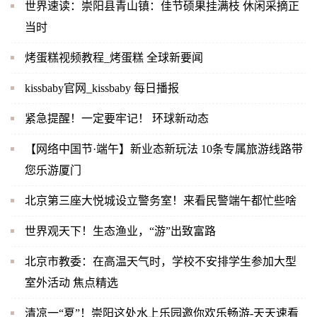
世界速读：崇阳县青山镇：佳节硕果挂满枝 休闲采摘正
当时
烤蛋糕视频教程_烤蛋糕 全球新要闻
kissbaby官网_kissbaby 每日播报
紧急提醒！一定要牢记！ 环球新动态
【网络中国节·端午】新业态新玩法 10条专属旅游线路带
您乐游厦门
北京第三座大悦城设立警务室！来看民警端午都忙些啥
世界观天下！生态渔业，“游”出致富路
北京市教委：在高温天气时，学校不安排学生参加大型
室外活动 焦点精选
清凉一“夏”！崇阳这处水上乐园邀你欢乐畅游-天天速看