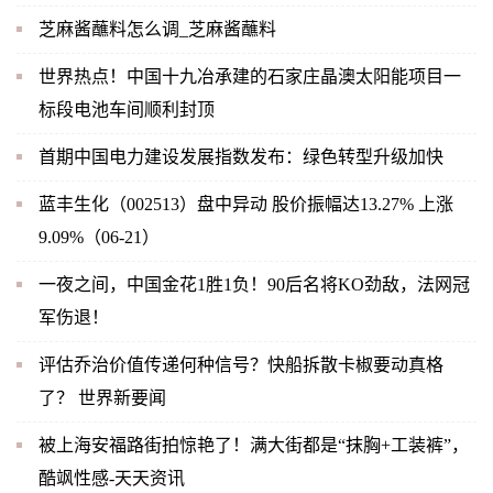
芝麻酱蘸料怎么调_芝麻酱蘸料
世界热点！中国十九冶承建的石家庄晶澳太阳能项目一
标段电池车间顺利封顶
首期中国电力建设发展指数发布：绿色转型升级加快
蓝丰生化（002513）盘中异动 股价振幅达13.27% 上涨
9.09%（06-21）
一夜之间，中国金花1胜1负！90后名将KO劲敌，法网冠
军伤退！
评估乔治价值传递何种信号？快船拆散卡椒要动真格
了？ 世界新要闻
被上海安福路街拍惊艳了！满大街都是“抹胸+工装裤”，
酷飒性感-天天资讯