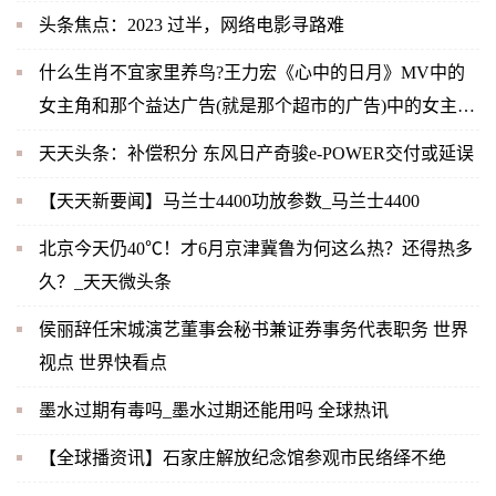
头条焦点：2023 过半，网络电影寻路难
什么生肖不宜家里养鸟?王力宏《心中的日月》MV中的
女主角和那个益达广告(就是那个超市的广告)中的女主角
是同一人吗？-当前快播
天天头条：补偿积分 东风日产奇骏e-POWER交付或延误
【天天新要闻】马兰士4400功放参数_马兰士4400
北京今天仍40℃！才6月京津冀鲁为何这么热？还得热多
久？_天天微头条
侯丽辞任宋城演艺董事会秘书兼证券事务代表职务 世界
视点 世界快看点
墨水过期有毒吗_墨水过期还能用吗 全球热讯
【全球播资讯】石家庄解放纪念馆参观市民络绎不绝