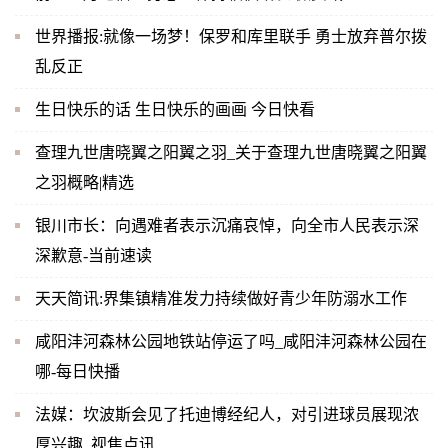
世界播报:就像一场梦！保罗和库里联手 勇士放弃普尔拨
乱反正
生日快乐的话 生日快乐的画画 今日快看
查理九世唐晓翼之阳翼之羽_关于查理九世唐晓翼之阳翼
之羽概略|精选
银川市长：向遇难者表示沉痛哀悼，向全市人民表示深
深歉意-当前速读
天天简讯:界集镇精准发力持续做好青少年防溺水工作
咸阳沣河森林公园地铁站停运了吗_咸阳沣河森林公园在
哪-每日快播
法媒：坎波斯会见了托迪博经纪人，对引进球员展现浓
厚兴趣_视焦点讯