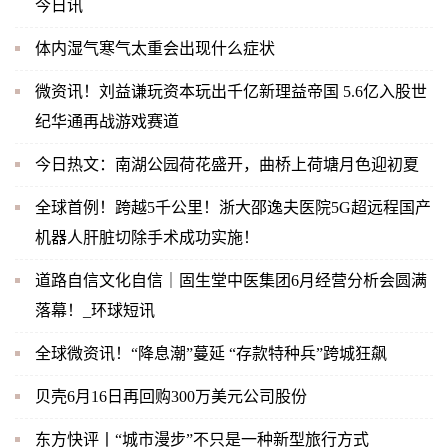
今日讯
体内湿气寒气太重会出现什么症状
微资讯！刘益谦玩资本玩出千亿新理益帝国 5.6亿入股世
纪华通再战游戏赛道
今日热文：南湖公园荷花盛开，曲桥上荷塘月色迎初夏
全球首例！跨越5千公里！浙大邵逸夫医院5G超远程国产
机器人肝脏切除手术成功实施！
道路自信文化自信｜固生堂中医集团6月经营分析会圆满
落幕！_环球短讯
全球微资讯！“降息潮”蔓延 “存款特种兵”跨城狂飙
贝壳6月16日再回购300万美元公司股份
东方快评丨“城市漫步”不只是一种新型旅行方式