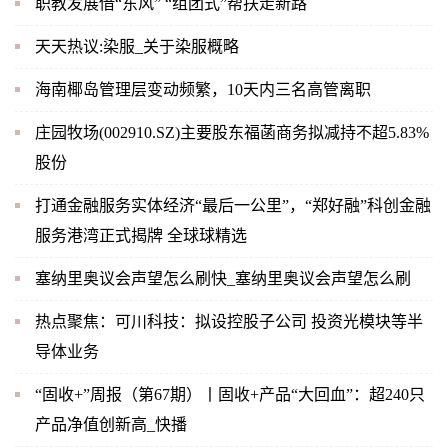
职教发展借“东风” “组团式”帮扶走新路
天天热议:染服_关于染服概略
海南椰岛管理层变动频繁，10天内三名高管离职
庄园牧场(002910.SZ)主要股东福菡商务拟减持不超5.83%
股份
打通金融服务实体经济“最后一公里”，“郑好融”科创金融
服务港湾正式揭牌 全球球精选
塞纳里奥议会声望怎么刷快_塞纳里奥议会声望怎么刷
热点聚焦：可川科技：拟设控股子公司 投资光模块等半
导体业务
“固收+”周报（第67期）丨固收+产品“大回血”：超240只
产品净值创新高_快播