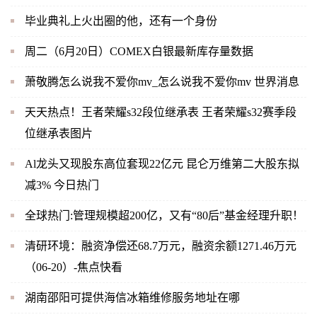
毕业典礼上火出圈的他，还有一个身份
周二（6月20日）COMEX白银最新库存量数据
萧敬腾怎么说我不爱你mv_怎么说我不爱你mv 世界消息
天天热点！王者荣耀s32段位继承表 王者荣耀s32赛季段
位继承表图片
Al龙头又现股东高位套现22亿元 昆仑万维第二大股东拟
减3% 今日热门
全球热门:管理规模超200亿，又有“80后”基金经理升职！
清研环境：融资净偿还68.7万元，融资余额1271.46万元
（06-20）-焦点快看
湖南邵阳可提供海信冰箱维修服务地址在哪