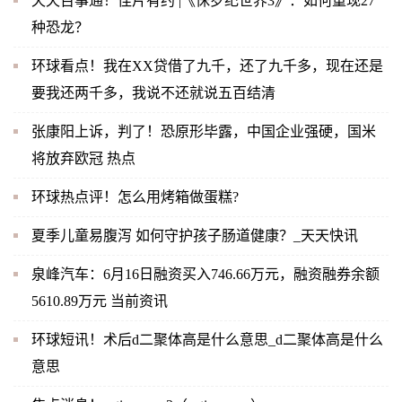
天天百事通！佳片有约 |《侏罗纪世界3》：如何重现27
种恐龙？
环球看点！我在XX贷借了九千，还了九千多，现在还是
要我还两千多，我说不还就说五百结清
张康阳上诉，判了！恐原形毕露，中国企业强硬，国米
将放弃欧冠 热点
环球热点评！怎么用烤箱做蛋糕?
夏季儿童易腹泻 如何守护孩子肠道健康？_天天快讯
泉峰汽车：6月16日融资买入746.66万元，融资融券余额
5610.89万元 当前资讯
环球短讯！术后d二聚体高是什么意思_d二聚体高是什么
意思