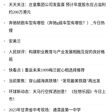
天天关注：庄皇集团公司发盈喜 预计年度股东应占溢利
约200万港元
奔驰轿跑车型有哪些（奔驰g级车型有哪些？）_今日热
搜
安美兰
人民财评：构建职业教育与产业发展相融互促的良好格
局
快看点丨重返未来1999梅兰妮心相选择推荐
当前聚焦：穿山越海高铁情！“发现最美铁路”再出发
环球新动态：天马行空挥洒创意！ 《狂想乐园》今日上
市！
2023年甘肃省中考现场：通渭县第一中学