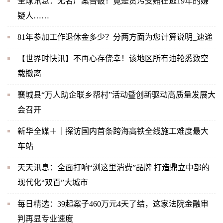
全球讯息：无名尸案告破！竟是贪污受贿在逃19年的嫌
疑人……
81年参加工作退休金多少？分两方面为您计算说明_速递
【世界时快讯】不再心存侥幸！该地区所有油轮悉数空
载撤离
襄城县“万人助企联乡帮村”活动暨创新驱动高质量发展大
会召开
新华全媒＋｜探访国内首条跨海高铁全线施工难度最大
车站
天天讯息：全面打响“浏这里消费”品牌 打造鼎立中部的
现代化“双百”大城市
每日精选：39起案子460万元4天了结，这家法院金融审
判再显专业速度