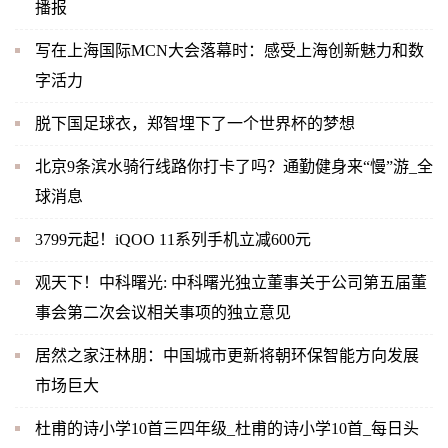
播报
写在上海国际MCN大会落幕时：感受上海创新魅力和数
字活力
脱下国足球衣，郑智埋下了一个世界杯的梦想
北京9条滨水骑行线路你打卡了吗？通勤健身来“慢”游_全
球消息
3799元起！iQOO 11系列手机立减600元
观天下！中科曙光: 中科曙光独立董事关于公司第五届董
事会第二次会议相关事项的独立意见
居然之家汪林朋：中国城市更新将朝环保智能方向发展
市场巨大
杜甫的诗小学10首三四年级_杜甫的诗小学10首_每日头