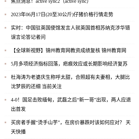
焦点消息！active sync2（active sync）
2023年06月17日(20至30公斤)仔猪价格行情走势
实时：中国驻英国使馆发言人就英国首相苏纳克涉华错
误言论答记者问
【全球新视野】锦州教育网教资成绩复核 锦州教育网
5月多项经济指标回落，疤痕效应或长期影响经济复苏
杜海涛为老婆庆生称呼太甜，合照超有夫妻相，大腿比
沈梦辰的还细 当前关注
4-0！国足击败缅甸，武磊之后“新一哥”出现，两人应退
出首发
买房者手握“烫手山芋”，在房价暴跌时该如何应对？ 天
天快播