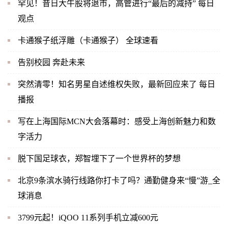
罕见！昔日大牛股将退市，高管进行“最后的减持” 每日
观点
卡通猴子纸浮雕（卡通猴子） 全球速看
告别校园 奔赴未来
突然清零！知名男星自述维权失败，最新回应来了 每日
播报
写在上海国际MCN大会落幕时：感受上海创新魅力和数
字活力
脱下国足球衣，郑智埋下了一个世界杯的梦想
北京9条滨水骑行线路你打卡了吗？通勤健身来“慢”游_全
球消息
3799元起！iQOO 11系列手机立减600元