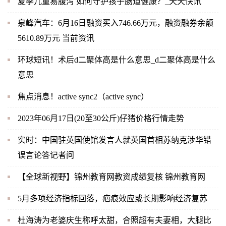
夏季儿童易腹泻 如何守护孩子肠道健康？_天天快讯
泉峰汽车：6月16日融资买入746.66万元，融资融券余额
5610.89万元 当前资讯
环球短讯！术后d二聚体高是什么意思_d二聚体高是什么
意思
焦点消息！active sync2（active sync）
2023年06月17日(20至30公斤)仔猪价格行情走势
实时：中国驻英国使馆发言人就英国首相苏纳克涉华错
误言论答记者问
【全球新视野】锦州教育网教资成绩复核 锦州教育网
5月多项经济指标回落，疤痕效应或长期影响经济复苏
杜海涛为老婆庆生称呼太甜，合照超有夫妻相，大腿比