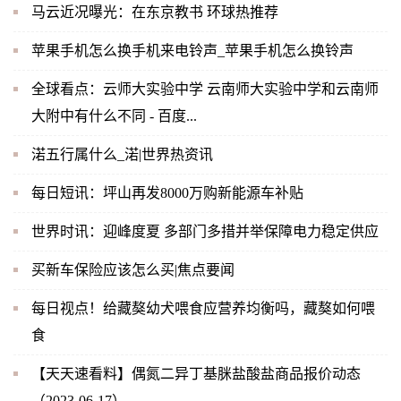
马云近况曝光：在东京教书 环球热推荐
苹果手机怎么换手机来电铃声_苹果手机怎么换铃声
全球看点：云师大实验中学 云南师大实验中学和云南师
大附中有什么不同 - 百度...
渃五行属什么_渃|世界热资讯
每日短讯：坪山再发8000万购新能源车补贴
世界时讯：迎峰度夏 多部门多措并举保障电力稳定供应
买新车保险应该怎么买|焦点要闻
每日视点！给藏獒幼犬喂食应营养均衡吗，藏獒如何喂
食
【天天速看料】偶氮二异丁基脒盐酸盐商品报价动态
（2023-06-17）