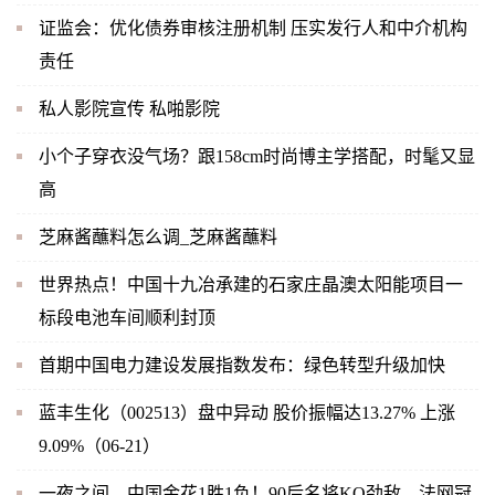
证监会：优化债券审核注册机制 压实发行人和中介机构
责任
私人影院宣传 私啪影院
小个子穿衣没气场？跟158cm时尚博主学搭配，时髦又显
高
芝麻酱蘸料怎么调_芝麻酱蘸料
世界热点！中国十九冶承建的石家庄晶澳太阳能项目一
标段电池车间顺利封顶
首期中国电力建设发展指数发布：绿色转型升级加快
蓝丰生化（002513）盘中异动 股价振幅达13.27% 上涨
9.09%（06-21）
一夜之间，中国金花1胜1负！90后名将KO劲敌，法网冠