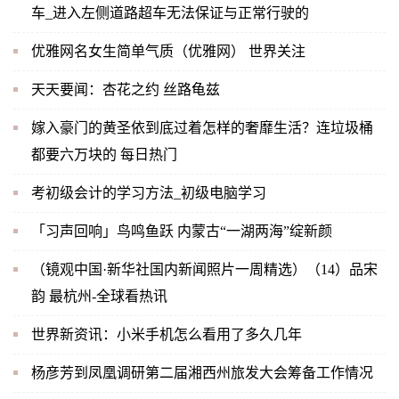
车_进入左侧道路超车无法保证与正常行驶的
优雅网名女生简单气质（优雅网） 世界关注
天天要闻：杏花之约 丝路龟兹
嫁入豪门的黄圣依到底过着怎样的奢靡生活？连垃圾桶
都要六万块的 每日热门
考初级会计的学习方法_初级电脑学习
「习声回响」鸟鸣鱼跃 内蒙古“一湖两海”绽新颜
（镜观中国·新华社国内新闻照片一周精选）（14）品宋
韵 最杭州-全球看热讯
世界新资讯：小米手机怎么看用了多久几年
杨彦芳到凤凰调研第二届湘西州旅发大会筹备工作情况