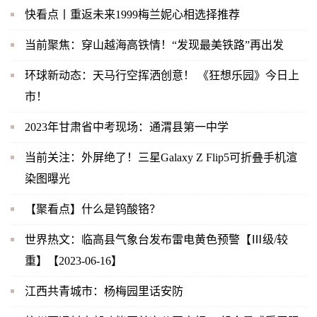
快看点丨重返未来1999梅兰妮心相选择推荐
当前聚焦：穿山越海高铁情！“发现最美铁路”再出发
环球新动态：天马行空挥洒创意！ 《狂想乐园》今日上
市！
2023年甘肃省中考现场：通渭县第一中学
当前关注：外屏绝了！三星Galaxy Z Flip5可折叠手机渲
染图曝光
【聚看点】什么是钨酸铬？
世界热文：临高县气象台发布雷电黄色预警【Ⅲ级/较
重】【2023-06-16】
江西共青城市：杨梅园里话安防