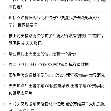
军伤退！
评估乔治价值传递何种信号？快船拆散卡椒要动真格
了？ 世界新要闻
被上海安福路街拍惊艳了！满大街都是“抹胸+工装裤”，
酷飒性感-天天资讯
毕业典礼上火出圈的他，还有一个身份
周二（6月20日）COMEX白银最新库存量数据
萧敬腾怎么说我不爱你mv_怎么说我不爱你mv 世界消息
天天热点！王者荣耀s32段位继承表 王者荣耀s32赛季段
位继承表图片
Al龙头又现股东高位套现22亿元 昆仑万维第二大股东拟