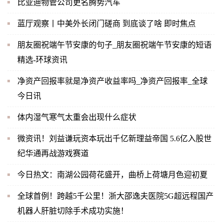
比亚迪物管公司更名腾势汽车
蓝厅观察丨中美外长闭门磋商 到底谈了啥 即时焦点
朋友圈祝端午节安康的句子_朋友圈祝端午节安康的短语
精选-环球资讯
净资产回报率就是净资产收益率吗_净资产回报率_全球
今日讯
体内湿气寒气太重会出现什么症状
微资讯！刘益谦玩资本玩出千亿新理益帝国 5.6亿入股世
纪华通再战游戏赛道
今日热文：南湖公园荷花盛开，曲桥上荷塘月色迎初夏
全球首例！跨越5千公里！浙大邵逸夫医院5G超远程国产
机器人肝脏切除手术成功实施！