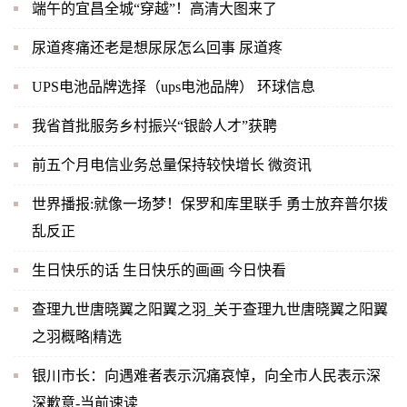
端午的宜昌全城“穿越”！高清大图来了
尿道疼痛还老是想尿尿怎么回事 尿道疼
UPS电池品牌选择（ups电池品牌） 环球信息
我省首批服务乡村振兴“银龄人才”获聘
前五个月电信业务总量保持较快增长 微资讯
世界播报:就像一场梦！保罗和库里联手 勇士放弃普尔拨
乱反正
生日快乐的话 生日快乐的画画 今日快看
查理九世唐晓翼之阳翼之羽_关于查理九世唐晓翼之阳翼
之羽概略|精选
银川市长：向遇难者表示沉痛哀悼，向全市人民表示深
深歉意-当前速读