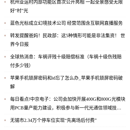
杭州亚运村内部功能区首次公开亮相 一起全景感受无限
好“村”光
蓝色光标成立幻境技术公司 经营范围含互联网直播服务
转发提醒爸妈！民政部：这5种情形可能是非法集资！ 世
界今日报
全球热消息：车祸评残十级赔偿标准（车祸十级伤残赔
付多少钱）
苹果手机锁屏密码和id忘了怎么办_苹果手机锁屏密码破
解
每日看点!中京电子：公司会加快开展400G和800G光模块
用PCB量产能力建设，积极参与新一代光通信领域技术
革新与市场需求
无锡市2.34万个停车位实现“先离场后付费”