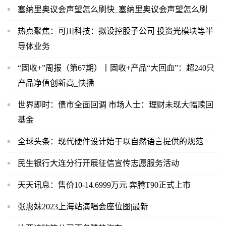
塞纳里奥议会声望怎么刷快_塞纳里奥议会声望怎么刷
热点聚焦：可川科技：拟设控股子公司 投资光模块等半
导体业务
“固收+”周报（第67期）丨固收+产品“大回血”：超240只
产品净值创新高_快播
世界即时：债市全面回调 市场人士：理财未现大幅赎回
基金
全球头条：现代硬件设计始于以自然语言提供的规范
民生银行大连分行开展征信宣传志愿服务活动
天天讯息：售价10-14.6999万元 奔腾T90正式上市
张惠妹2023上海站演唱会座位图|最新