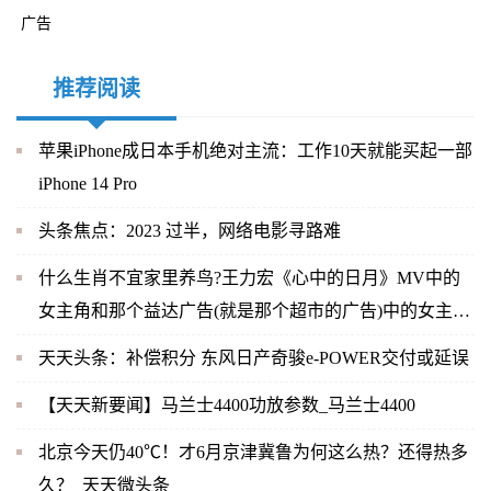
广告
推荐阅读
苹果iPhone成日本手机绝对主流：工作10天就能买起一部
iPhone 14 Pro
头条焦点：2023 过半，网络电影寻路难
什么生肖不宜家里养鸟?王力宏《心中的日月》MV中的
女主角和那个益达广告(就是那个超市的广告)中的女主角
是同一人吗？-当前快播
天天头条：补偿积分 东风日产奇骏e-POWER交付或延误
【天天新要闻】马兰士4400功放参数_马兰士4400
北京今天仍40℃！才6月京津冀鲁为何这么热？还得热多
久？_天天微头条