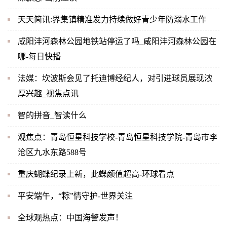
天天简讯:界集镇精准发力持续做好青少年防溺水工作
咸阳沣河森林公园地铁站停运了吗_咸阳沣河森林公园在
哪-每日快播
法媒：坎波斯会见了托迪博经纪人，对引进球员展现浓
厚兴趣_视焦点讯
智的拼音_智读什么
观焦点：青岛恒星科技学校-青岛恒星科技学院-青岛市李
沧区九水东路588号
重庆蝴蝶纪录上新，此蝶颜值超高-环球看点
平安端午，“粽”情守护-世界关注
全球观热点：中国海警发声！