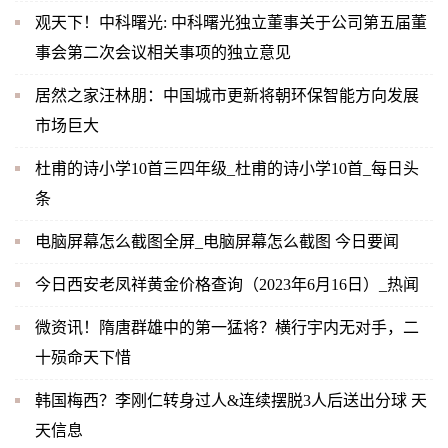
观天下！中科曙光: 中科曙光独立董事关于公司第五届董
事会第二次会议相关事项的独立意见
居然之家汪林朋：中国城市更新将朝环保智能方向发展
市场巨大
杜甫的诗小学10首三四年级_杜甫的诗小学10首_每日头
条
电脑屏幕怎么截图全屏_电脑屏幕怎么截图 今日要闻
今日西安老凤祥黄金价格查询（2023年6月16日）_热闻
微资讯！隋唐群雄中的第一猛将？横行宇内无对手，二
十殒命天下惜
韩国梅西？李刚仁转身过人&连续摆脱3人后送出分球 天
天信息