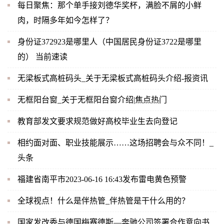
每日聚焦：那个单手接刘德华奖杯，满脸不屑的小鲜
肉，时隔多年如今怎样了？
身份证372923是哪里人（中国居民身份证3722是哪里
的） 当前速读
无梁板式高桩码头_关于无梁板式高桩码头介绍-报资讯
无框阳台窗_关于无框阳台窗介绍|焦点热门
教育部发文要求规范做好高校毕业生去向登记
相约面对面、职业技能展示……这场招聘会与众不同！_
头条
福建省南平市2023-06-16 16:43发布雷电黄色预警
全球视点！什么是伴热管_伴热管是干什么用的？
国家发改委与德国梅赛德斯—奔驰公司签署合作意向书