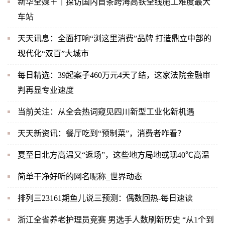
新华全媒＋｜探访国内首条跨海高铁全线施工难度最大
车站
天天讯息：全面打响“浏这里消费”品牌 打造鼎立中部的
现代化“双百”大城市
每日精选：39起案子460万元4天了结，这家法院金融审
判再显专业速度
当前关注：从全会热词窥见四川新型工业化新机遇
天天新资讯：餐厅吃到“预制菜”，消费者咋看？
夏至日北方高温又“返场”，这些地方局地或现40℃高温
简单干净好听的网名昵称_世界动态
排列三23161期鱼儿说三预测：偶数回热-每日速读
浙江全省养老护理员竞赛 男选手人数刷新历史 “从1个到