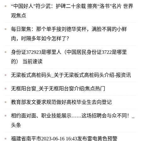
“中国好人”符少武：护碑二十余载 擦亮“洛书”名片 世界
观焦点
每日聚焦：那个单手接刘德华奖杯，满脸不屑的小鲜
肉，时隔多年如今怎样了？
身份证372923是哪里人（中国居民身份证3722是哪里
的） 当前速读
无梁板式高桩码头_关于无梁板式高桩码头介绍-报资讯
无框阳台窗_关于无框阳台窗介绍|焦点热门
教育部发文要求规范做好高校毕业生去向登记
相约面对面、职业技能展示……这场招聘会与众不同！_
头条
福建省南平市2023-06-16 16:43发布雷电黄色预警