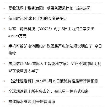
夏收现场丨甜香满园！瓜果茶蔬采摘忙_当前热闻
每日时讯!小米10手机的长度是多少
动态：药石科技（300725）6月15日主力资金净卖出
415.29万元
手机可拆卸电池回归？欧盟最严电池法规说明白了_今日
热搜
焦点信息:Meta首席人工智能科学家：AI还不如狗聪明呢
现在谈威胁太早了
【全球速看料】2023年6月15日液碱价格最新行情预测
全球观速讯丨所有失去的，会以另一种方式归来
福建降水继续 迎来短暂清凉