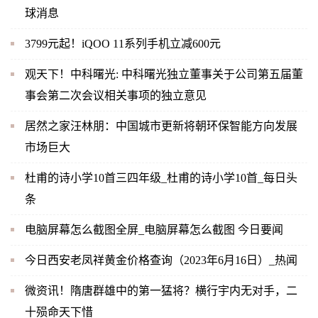
球消息
3799元起！iQOO 11系列手机立减600元
观天下！中科曙光: 中科曙光独立董事关于公司第五届董
事会第二次会议相关事项的独立意见
居然之家汪林朋：中国城市更新将朝环保智能方向发展
市场巨大
杜甫的诗小学10首三四年级_杜甫的诗小学10首_每日头
条
电脑屏幕怎么截图全屏_电脑屏幕怎么截图 今日要闻
今日西安老凤祥黄金价格查询（2023年6月16日）_热闻
微资讯！隋唐群雄中的第一猛将？横行宇内无对手，二
十殒命天下惜