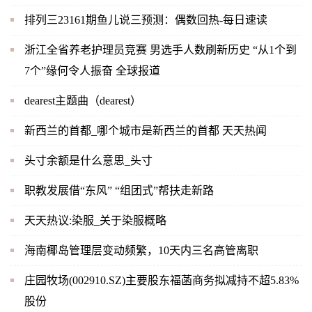
排列三23161期鱼儿说三预测：偶数回热-每日速读
浙江全省养老护理员竞赛 男选手人数刷新历史 “从1个到
7个”缘何令人振奋 全球报道
dearest主题曲（dearest）
新西兰的首都_哪个城市是新西兰的首都 天天热闻
头寸余额是什么意思_头寸
职教发展借“东风” “组团式”帮扶走新路
天天热议:染服_关于染服概略
海南椰岛管理层变动频繁，10天内三名高管离职
庄园牧场(002910.SZ)主要股东福菡商务拟减持不超5.83%
股份