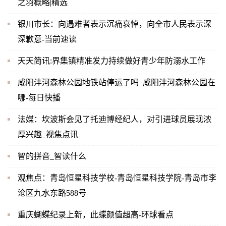
之羽概略|精选
银川市长：向遇难者表示沉痛哀悼，向全市人民表示深
深歉意-当前速读
天天简讯:界集镇精准发力持续做好青少年防溺水工作
咸阳沣河森林公园地铁站停运了吗_咸阳沣河森林公园在
哪-每日快播
法媒：坎波斯会见了托迪博经纪人，对引进球员展现浓
厚兴趣_视焦点讯
智的拼音_智读什么
观焦点：青岛恒星科技学校-青岛恒星科技学院-青岛市李
沧区九水东路588号
重庆蝴蝶纪录上新，此蝶颜值超高-环球看点