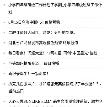
小学四年级班级工作计划下学期_小学四年级班级工作计
划
6月15日乌海中联电石价格暂稳
二驴评价各大网红，网友：分析的到位。
河北省卢龙县发布高温橙色预警 环球报道
每日看点！闪耀太空！“1箭41星”再创“中国星光”佳绩
巨头加码精酿赛道！ 每日快播
新纪录诞生！一箭41星！
扒完几百张照片，才知道张元英偷偷缩掉了半张脸？？-
当前热门
天心天思SUNLIKE PLM产品生命周期管理系统，助力企