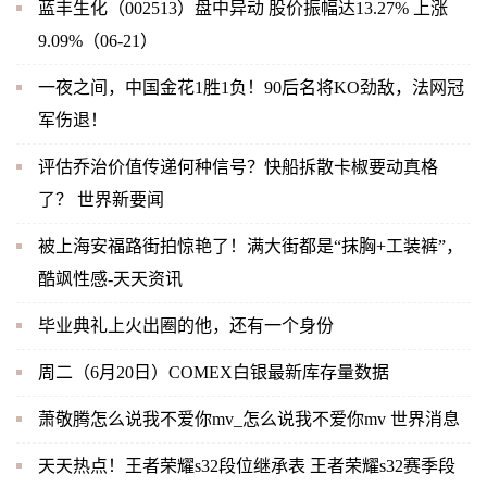
蓝丰生化（002513）盘中异动 股价振幅达13.27% 上涨
9.09%（06-21）
一夜之间，中国金花1胜1负！90后名将KO劲敌，法网冠
军伤退！
评估乔治价值传递何种信号？快船拆散卡椒要动真格
了？ 世界新要闻
被上海安福路街拍惊艳了！满大街都是“抹胸+工装裤”，
酷飒性感-天天资讯
毕业典礼上火出圈的他，还有一个身份
周二（6月20日）COMEX白银最新库存量数据
萧敬腾怎么说我不爱你mv_怎么说我不爱你mv 世界消息
天天热点！王者荣耀s32段位继承表 王者荣耀s32赛季段