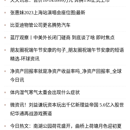
天天讯息：售价10-14.6999万元 奔腾T90正式上市
张惠妹2023上海站演唱会座位图|最新
比亚迪物管公司更名腾势汽车
蓝厅观察丨中美外长闭门磋商 到底谈了啥 即时焦点
朋友圈祝端午节安康的句子_朋友圈祝端午节安康的短语
精选-环球资讯
净资产回报率就是净资产收益率吗_净资产回报率_全球
今日讯
体内湿气寒气太重会出现什么症状
微资讯！刘益谦玩资本玩出千亿新理益帝国 5.6亿入股世
纪华通再战游戏赛道
今日热文：南湖公园荷花盛开，曲桥上荷塘月色迎初夏