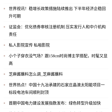
世界视讯！稳增长政策措施陆续推出 下半年经济企稳回
升可期
证监会：优化债券审核注册机制 压实发行人和中介机构
责任
私人影院宣传 私啪影院
小个子穿衣没气场？跟158cm时尚博主学搭配，时髦又显
高
芝麻酱蘸料怎么调_芝麻酱蘸料
世界热点！中国十九冶承建的石家庄晶澳太阳能项目一
标段电池车间顺利封顶
首期中国电力建设发展指数发布：绿色转型升级加快