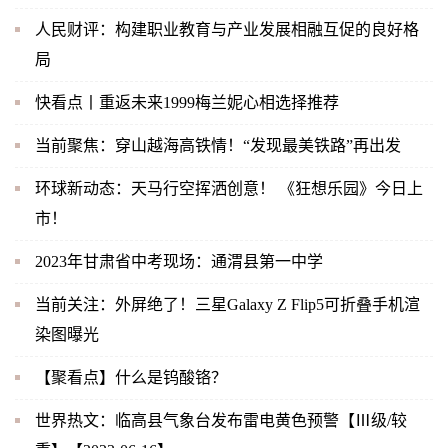
人民财评：构建职业教育与产业发展相融互促的良好格
局
快看点丨重返未来1999梅兰妮心相选择推荐
当前聚焦：穿山越海高铁情！“发现最美铁路”再出发
环球新动态：天马行空挥洒创意！ 《狂想乐园》今日上
市！
2023年甘肃省中考现场：通渭县第一中学
当前关注：外屏绝了！三星Galaxy Z Flip5可折叠手机渲
染图曝光
【聚看点】什么是钨酸铬？
世界热文：临高县气象台发布雷电黄色预警【Ⅲ级/较