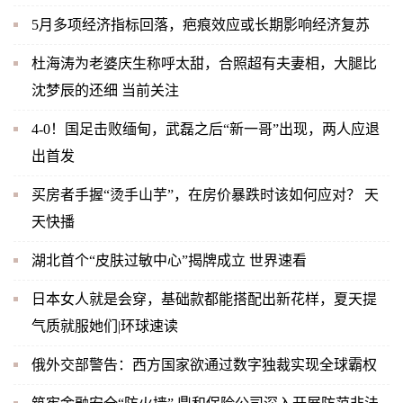
5月多项经济指标回落，疤痕效应或长期影响经济复苏
杜海涛为老婆庆生称呼太甜，合照超有夫妻相，大腿比
沈梦辰的还细 当前关注
4-0！国足击败缅甸，武磊之后“新一哥”出现，两人应退
出首发
买房者手握“烫手山芋”，在房价暴跌时该如何应对？ 天
天快播
湖北首个“皮肤过敏中心”揭牌成立 世界速看
日本女人就是会穿，基础款都能搭配出新花样，夏天提
气质就服她们|环球速读
俄外交部警告：西方国家欲通过数字独裁实现全球霸权