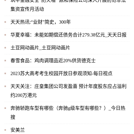
筑牢金融安全“防火墙” 鼎和保险公司深入开展防范非法
集资宣传月活动
天天热讯:“业财”简史，300年
华夏幸福：未能如期偿还债务合计279.38亿元_天天日报
土豆网动画片_土豆网动画片
春雪食品：鸡肉调理品近20%供货德克士
2023苏大高考考生校园开放日参观须知-每日视点
天天关注：庄皇集团公司发盈喜 预计年度股东应占溢利
约200万港元
奔驰轿跑车型有哪些（奔驰g级车型有哪些？）_今日热
搜
安美兰