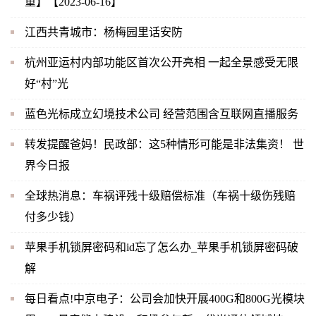
重】【2023-06-16】
江西共青城市：杨梅园里话安防
杭州亚运村内部功能区首次公开亮相 一起全景感受无限
好“村”光
蓝色光标成立幻境技术公司 经营范围含互联网直播服务
转发提醒爸妈！民政部：这5种情形可能是非法集资！ 世
界今日报
全球热消息：车祸评残十级赔偿标准（车祸十级伤残赔
付多少钱）
苹果手机锁屏密码和id忘了怎么办_苹果手机锁屏密码破
解
每日看点!中京电子：公司会加快开展400G和800G光模块