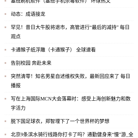
塞班刷机软件（塞班手机杀毒软件） 环球热文
动态：成语接龙
罕见！昔日大牛股将退市，高管进行“最后的减持” 每日
观点
卡通猴子纸浮雕（卡通猴子） 全球速看
告别校园 奔赴未来
突然清零！知名男星自述维权失败，最新回应来了 每日
播报
写在上海国际MCN大会落幕时：感受上海创新魅力和数
字活力
脱下国足球衣，郑智埋下了一个世界杯的梦想
北京9条滨水骑行线路你打卡了吗？通勤健身来“慢”游_全