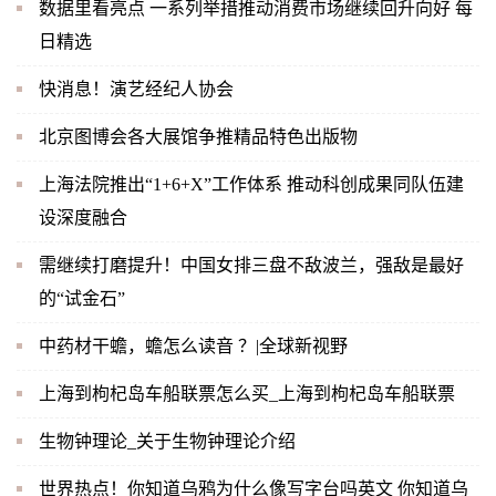
数据里看亮点 一系列举措推动消费市场继续回升向好 每
日精选
快消息！演艺经纪人协会
北京图博会各大展馆争推精品特色出版物
上海法院推出“1+6+X”工作体系 推动科创成果同队伍建
设深度融合
需继续打磨提升！中国女排三盘不敌波兰，强敌是最好
的“试金石”
中药材干蟾，蟾怎么读音 ？|全球新视野
上海到枸杞岛车船联票怎么买_上海到枸杞岛车船联票
生物钟理论_关于生物钟理论介绍
世界热点！你知道乌鸦为什么像写字台吗英文 你知道乌