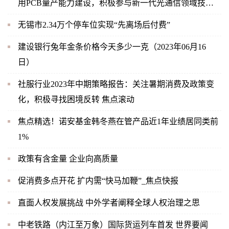
用PCB量产能力建设，积极参与新一代光通信领域技术
革新与市场需求
无锡市2.34万个停车位实现“先离场后付费”
建设银行兔年金条价格今天多少一克（2023年06月16
日）
社服行业2023年中期策略报告：关注暑期消费及政策变
化，积极寻找困境反转 焦点滚动
焦点精选！诺安基金韩冬燕在管产品近1年业绩居同类前
1%
政策有含金量 企业向高质量
促消费多点开花 扩内需“快马加鞭”_焦点快报
直面人权发展挑战 中外学者阐释全球人权治理之思
中老铁路（内江至万象）国际货运列车首发 世界要闻