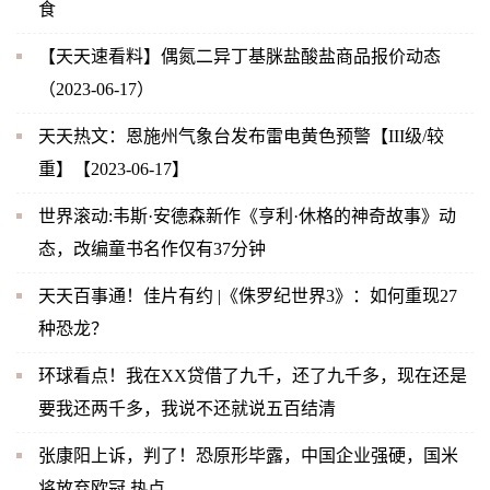
食
【天天速看料】偶氮二异丁基脒盐酸盐商品报价动态
（2023-06-17）
天天热文：恩施州气象台发布雷电黄色预警【III级/较
重】【2023-06-17】
世界滚动:韦斯·安德森新作《亨利·休格的神奇故事》动
态，改编童书名作仅有37分钟
天天百事通！佳片有约 |《侏罗纪世界3》：如何重现27
种恐龙？
环球看点！我在XX贷借了九千，还了九千多，现在还是
要我还两千多，我说不还就说五百结清
张康阳上诉，判了！恐原形毕露，中国企业强硬，国米
将放弃欧冠 热点