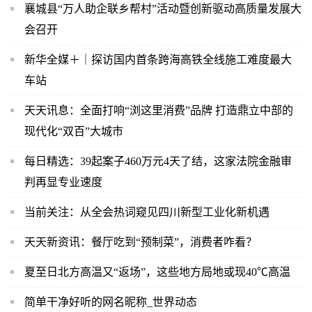
襄城县“万人助企联乡帮村”活动暨创新驱动高质量发展大
会召开
新华全媒＋｜探访国内首条跨海高铁全线施工难度最大
车站
天天讯息：全面打响“浏这里消费”品牌 打造鼎立中部的
现代化“双百”大城市
每日精选：39起案子460万元4天了结，这家法院金融审
判再显专业速度
当前关注：从全会热词窥见四川新型工业化新机遇
天天新资讯：餐厅吃到“预制菜”，消费者咋看？
夏至日北方高温又“返场”，这些地方局地或现40℃高温
简单干净好听的网名昵称_世界动态