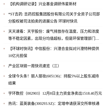
【机构调研记录】兴业基金调研伟星新材
*ST吉药: 吉药控股集团股份有限公司关于全资子公司部
分股权被司法拍卖的进展公告 环球时快讯
天天速看：天宇股份：废气排放存在温度、压力和浓度
等不稳定因素，出现分均值超标，但是环保管理部门关
注的是时均值，2022年11月公司未出现时均值超标，也
【环球时快讯】中信股份：兴澄合金拟对兴澄特种提供
未受到相关部门的处罚
10亿元担保
产业区块链一周快讯速览（三）
全球今头条！丽人丽妆(605136)：持股5%以上股东减持
结果
宇环数控（002903）12月8日主力资金净卖出1518.40万元
热讯：蓝英装备(300293.SZ)：定增申请获深交所审核通