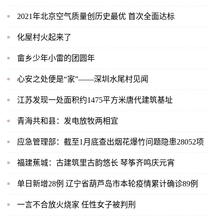
2021年北京空气质量创历史最优 首次全面达标
化屋村火起来了
畲乡少年小雷的团圆年
心安之处便是“家”——深圳水尾村见闻
江苏发现一处面积约1475平方米唐代建筑基址
青海共和县：发电放牧两相宜
应急管理部：截至1月底查出烟花爆竹问题隐患28052项
福建蕉城：古建筑里古韵悠长 琴筝齐鸣庆元宵
单日新增28例 辽宁省葫芦岛市本轮疫情累计确诊89例
一言不合放火烧家 任性女子被判刑