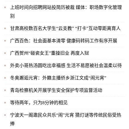
上班时间向招聘网站投简历被裁 媒体：职场数字化管理
别
甘肃高校数百名大学生“云支教” “打卡”互动零距离育人
广西百色：社会面基本清零 健康码转码工作有序开展
广西贺州“碰瓷女王”重操旧业 再度入狱
外卖小哥热汤圆吃出幸福感 生活不易愿被社会温柔以待
冬奥邂逅元宵：外籍主播侨乡浙江文成“闹元宵”
青岛检察机关开展学生安全保护专项监督活动
等待两年，只为8分钟的相见
宁波天一阁邀民众共乐“闹”元宵 猜灯谜等传统民俗受热
捧