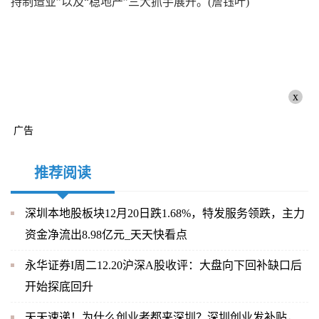
持制造业”以及“稳地产”三大抓手展开。(詹钰叶)
x
广告
推荐阅读
深圳本地股板块12月20日跌1.68%，特发服务领跌，主力
资金净流出8.98亿元_天天快看点
永华证券I周二12.20沪深A股收评：大盘向下回补缺口后
开始探底回升
天天速递！为什么创业者都来深圳？深圳创业发补贴，