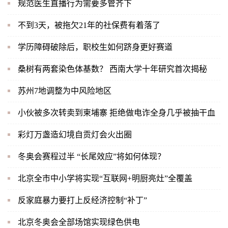
规范医生直播行为需要多管齐下
不到3天，被拖欠21年的社保费有着落了
学历障碍破除后，职校生如何跻身更好赛道
桑树有两套染色体基数？ 西南大学十年研究首次揭秘
苏州7地调整为中风险地区
小伙被多次转卖到柬埔寨 拒绝做电诈全身几乎被抽干血
彩灯万盏造幻境自贡灯会火出圈
冬奥会赛程过半 “长尾效应”将如何体现？
北京全市中小学将实现“互联网+明厨亮灶”全覆盖
反家庭暴力要打上反经济控制“补丁”
北京冬奥会全部场馆实现绿色供电