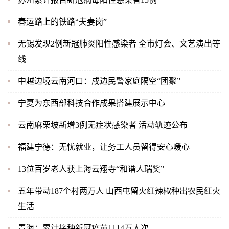
春运路上的铁路“夫妻岗”
无锡发现2例新冠肺炎阳性感染者 全市灯会、文艺演出等
线
中越边境云南河口：戍边民警家庭隔空“团聚”
宁夏为东西部科技合作成果搭建展示中心
云南麻栗坡新增3例无症状感染者 活动轨迹公布
福建宁德：无忧就业，让务工人员留得安心暖心
13位百岁老人获上海云翔寺“和谐人瑞奖”
五年带动187个村两万人 山西屯留火红辣椒种出农民红火
生活
青海：累计接种新冠疫苗1114万人次