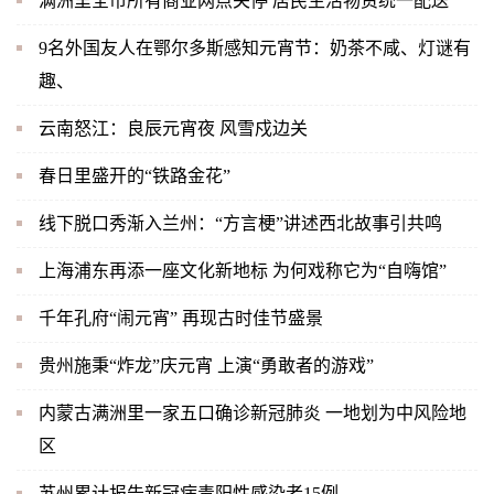
满洲里全市所有商业网点关停 居民生活物资统一配送
9名外国友人在鄂尔多斯感知元宵节：奶茶不咸、灯谜有
趣、
云南怒江：良辰元宵夜 风雪戍边关
春日里盛开的“铁路金花”
线下脱口秀渐入兰州：“方言梗”讲述西北故事引共鸣
上海浦东再添一座文化新地标 为何戏称它为“自嗨馆”
千年孔府“闹元宵” 再现古时佳节盛景
贵州施秉“炸龙”庆元宵 上演“勇敢者的游戏”
内蒙古满洲里一家五口确诊新冠肺炎 一地划为中风险地
区
苏州累计报告新冠病毒阳性感染者15例