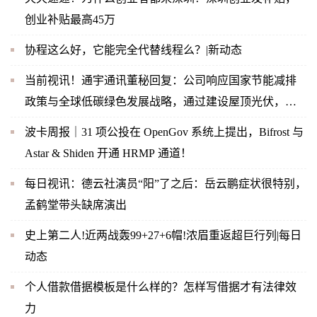
创业补贴最高45万
协程这么好，它能完全代替线程么？|新动态
当前视讯！通宇通讯董秘回复：公司响应国家节能减排
政策与全球低碳绿色发展战略，通过建设屋顶光伏，实
现企业内部绿色节能
波卡周报｜31 项公投在 OpenGov 系统上提出，Bifrost 与
Astar & Shiden 开通 HRMP 通道！
每日视讯：德云社演员“阳”了之后：岳云鹏症状很特别，
孟鹤堂带头缺席演出
史上第二人!近两战轰99+27+6帽!浓眉重返超巨行列|每日
动态
个人借款借据模板是什么样的？怎样写借据才有法律效
力