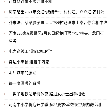
让群众遇事不烦办事不难
河南晒出2021年交通“成绩单”：村村通、户户通 农村公
芥末味、芽菜臊子味……“怪味”汤圆求上桌，你会相中谁
河南226家A级景区2月16日起免门票 含少林寺、龙门石
窟等
电力巡线工“偏向虎山行”
身边小商铺 连着千万家
听！城市的脉动
每一度温暖的背后
一男子地铁站晕倒休克 路过女护士出手相救
河南中小学将迎开学季 多地要求返校师生须核酸检测