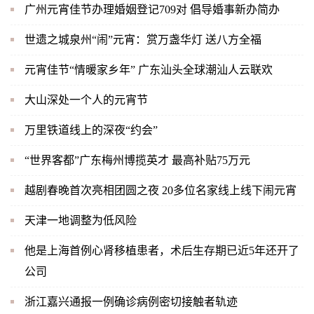
广州元宵佳节办理婚姻登记709对 倡导婚事新办简办
世遗之城泉州“闹”元宵：赏万盏华灯 送八方全福
元宵佳节“情暖家乡年” 广东汕头全球潮汕人云联欢
大山深处一个人的元宵节
万里铁道线上的深夜“约会”
“世界客都”广东梅州博揽英才 最高补贴75万元
越剧春晚首次亮相团圆之夜 20多位名家线上线下闹元宵
天津一地调整为低风险
他是上海首例心肾移植患者，术后生存期已近5年还开了
公司
浙江嘉兴通报一例确诊病例密切接触者轨迹