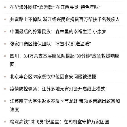
在华海外网红“嘉游赣” 在江西寻觅“特色年味”
共富路上不掉队 浙江绍兴民企捐资百万帮扶千名残疾人
中国最后的狩猎民族：森林里的幸福生活 小康梦
张家口赛区维保团队：冰雪小镇“送温暖”
四川：3.4万余支基层应急队搭起“30分钟”应急救援响应
圈
北京丰台区39家餐饮单位因食安问题被通报
疫情防控骤紧：江苏多地元宵灯会开启线上模式
江苏睢宁大学生返乡养反季节龙虾 带领乡亲跑出致富加
速度
赣深高铁“试飞员”祝星星：在司机室守护万家团圆