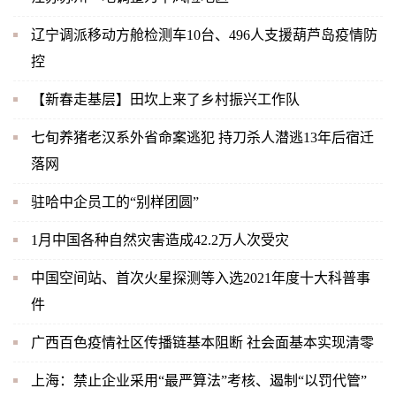
辽宁调派移动方舱检测车10台、496人支援葫芦岛疫情防
控
【新春走基层】田坎上来了乡村振兴工作队
七旬养猪老汉系外省命案逃犯 持刀杀人潜逃13年后宿迁
落网
驻哈中企员工的“别样团圆”
1月中国各种自然灾害造成42.2万人次受灾
中国空间站、首次火星探测等入选2021年度十大科普事
件
广西百色疫情社区传播链基本阻断 社会面基本实现清零
上海：禁止企业采用“最严算法”考核、遏制“以罚代管”