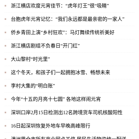
浙江横店欢度元宵佳节：“虎年灯王”很“吸睛”
台胞虎年元宵记忆：“我们永远都是最亲密的一家人”
侨乡青田上演“乡村狂欢”：马灯舞续传统祈美好
浙江横店剧组不负春日“开门红”
大山黎村“时光里”
这个冬天，和孩子们一起拥抱冰雪、畅想未来
李村大集的“明白账”
今年“十五的月亮十七圆” 各地这样闹元宵
深圳口岸2月15日检测出12名跨境货车司机核酸阳性
16日起深圳恢复外地车早晚高峰限行