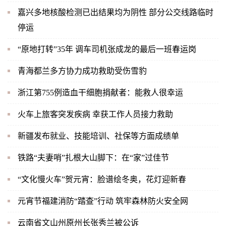
嘉兴多地核酸检测已出结果均为阴性 部分公交线路临时
停运
“原地打转”35年 调车司机张成龙的最后一班春运岗
青海都兰多方协力成功救助受伤雪豹
浙江第755例造血干细胞捐献者：能救人很幸运
火车上旅客突发疾病 幸获工作人员接力救助
新疆发布就业、技能培训、社保等方面成绩单
铁路“夫妻哨”扎根大山脚下：在“家”过佳节
“文化慢火车”贺元宵：脸谱绘冬奥，花灯迎新春
元宵节福建消防“踏查”行动 筑牢森林防火安全网
云南省文山州原州长张秀兰被公诉