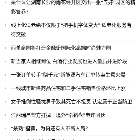
是什么让湖南长沙的雨花经开区交出一张“五好”园区的精
彩答卷？
线上化适老绝不仅限于“把手机字体变大” 适老化服务有
待突破
西单商圈将打造金融街国际化高端时尚魅力圈
新当家人相继到位 白酒行业发展也进入量质并进阶段
一张订单转手“赚千元”新能源汽车订单转卖生意火爆
一线城市新建商品住宅和二手住宅销售价格环比上涨
女子推倒性骚扰男子致其死亡不担责 认定属于正当防卫
江西瑞昌警方打掉一境外“杀猪盘”电诈团伙
“杀熟”猖獗，为何还有人不断入局？