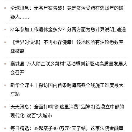
全球讯息：无名尸案告破！竟是贪污受贿在逃19年的嫌
疑人……
81年参加工作退休金多少？分两方面为您计算说明_速递
【世界时快讯】不再心存侥幸！该地区所有油轮悉数空
载撤离
襄城县“万人助企联乡帮村”活动暨创新驱动高质量发展大
会召开
新华全媒＋｜探访国内首条跨海高铁全线施工难度最大
车站
天天讯息：全面打响“浏这里消费”品牌 打造鼎立中部的
现代化“双百”大城市
每日精选：39起案子460万元4天了结，这家法院金融审