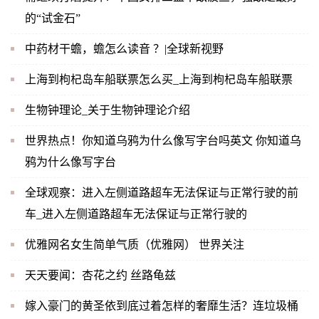
的“试金石”
中药材干蟾，蟾怎么读音 ？|全球新视野
上海到枸杞岛车船联票怎么买_上海到枸杞岛车船联票
生物钟理论_关于生物钟理论介绍
世界热点！你知道乌鸦为什么像写字台吗英文 你知道乌
鸦为什么像写字台
全球观察：进入左侧道路超车无法保证与正常行驶的前
车_进入左侧道路超车无法保证与正常行驶的
优雅网名女生简单气质（优雅网） 世界关注
天天要闻：杏花之约 丝路龟兹
嫁入豪门的黄圣依到底过着怎样的奢靡生活？连垃圾桶