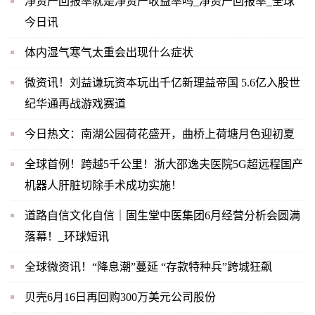
净资产回报率就是净资产收益率吗_净资产回报率_全球
今日讯
体内湿气寒气太重会出现什么症状
微资讯！刘益谦玩资本玩出千亿新理益帝国 5.6亿入股世
纪华通再战游戏赛道
今日热文：南湖公园荷花盛开，曲桥上荷塘月色迎初夏
全球首例！跨越5千公里！浙大邵逸夫医院5G超远程国产
机器人肝脏切除手术成功实施！
道路自信文化自信｜固生堂中医集团6月经营分析会圆满
落幕！_环球短讯
全球微资讯！“降息潮”蔓延 “存款特种兵”跨城狂飙
贝壳6月16日再回购300万美元公司股份