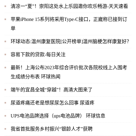
清凉一“夏”！崇阳这处水上乐园邀你欢乐畅游-天天速看
苹果iPhone 15系列将采用Type-C接口，正崴称已接到订
单
环球动态:温州康复医院[公开榜单]温州脑梗怎样康复好？
容易下款的贷款-每日关注
最新！上海公布2023年综合评价批次各院校线上入围考
生成绩分布表 环球热闻
端午的宜昌全城“穿越”！高清大图来了
尿道疼痛还老是想尿尿怎么回事 尿道疼
UPS电池品牌选择（ups电池品牌） 环球信息
我省首批服务乡村振兴“银龄人才”获聘