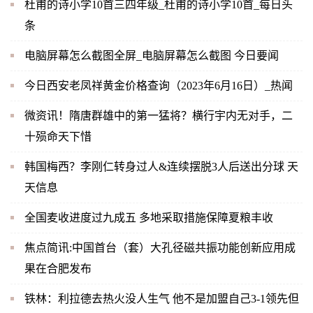
杜甫的诗小学10首三四年级_杜甫的诗小学10首_每日头
条
电脑屏幕怎么截图全屏_电脑屏幕怎么截图 今日要闻
今日西安老凤祥黄金价格查询（2023年6月16日）_热闻
微资讯！隋唐群雄中的第一猛将？横行宇内无对手，二
十殒命天下惜
韩国梅西？李刚仁转身过人&连续摆脱3人后送出分球 天
天信息
全国麦收进度过九成五 多地采取措施保障夏粮丰收
焦点简讯:中国首台（套）大孔径磁共振功能创新应用成
果在合肥发布
铁林：利拉德去热火没人生气 他不是加盟自己3-1领先但