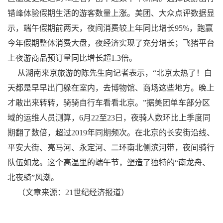
错峰体验假期生活的游客数量上涨。美团、大众点评数据显
示，端午假期前两天，夜间消费较上年同比增长95%，跑赢
今年假期整体消费大盘，夜经济实现了充分增长；飞猪平台
上夜游商品预订量同比增长超1.3倍。
从湖南来京旅游的陈先生向记者表示，“北京太热了！白
天都是早早出门躲在室内，去博物馆、商场这些地方。晚上
才敢出来转转，骑骑自行车看看北京。”据美团单车部分区
域的运维人员测算，6月22至23日，夜骑人数环比上季度同
期翻了数倍，超过2019年同期频次。在北京的长安街沿线、
平安大街、亮马河、永定河、二环南北侧滨河带，夜间骑行
队伍如龙。这个高温里的端午节，塑造了独特的“南龙舟、
北夜骑”风潮。
（文章来源：21世纪经济报道）