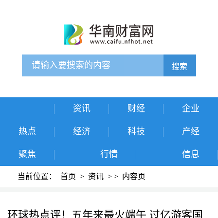
搜索
资讯
财经
企业
热点
经济
科技
产经
聚焦
行情
信息
当前位置：
首页
>
资讯
>
>
内容页
环球热点评！五年来最火端午 过亿游客国