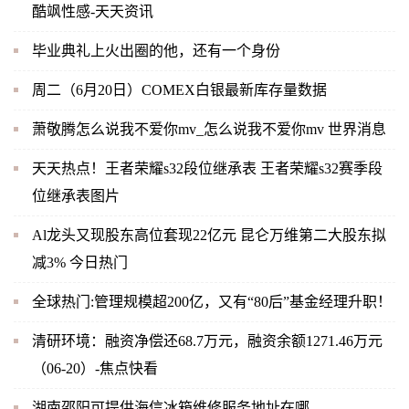
酷飒性感-天天资讯
毕业典礼上火出圈的他，还有一个身份
周二（6月20日）COMEX白银最新库存量数据
萧敬腾怎么说我不爱你mv_怎么说我不爱你mv 世界消息
天天热点！王者荣耀s32段位继承表 王者荣耀s32赛季段
位继承表图片
Al龙头又现股东高位套现22亿元 昆仑万维第二大股东拟
减3% 今日热门
全球热门:管理规模超200亿，又有“80后”基金经理升职！
清研环境：融资净偿还68.7万元，融资余额1271.46万元
（06-20）-焦点快看
湖南邵阳可提供海信冰箱维修服务地址在哪