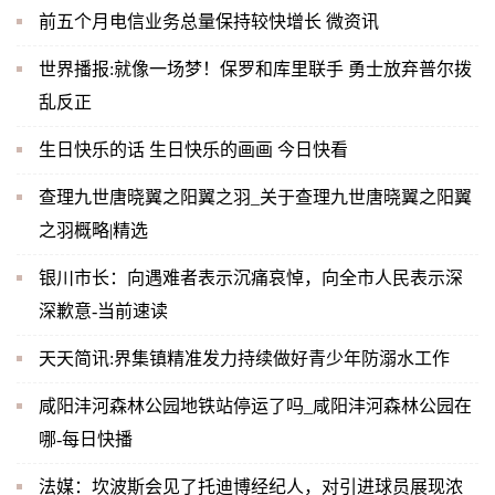
前五个月电信业务总量保持较快增长 微资讯
世界播报:就像一场梦！保罗和库里联手 勇士放弃普尔拨
乱反正
生日快乐的话 生日快乐的画画 今日快看
查理九世唐晓翼之阳翼之羽_关于查理九世唐晓翼之阳翼
之羽概略|精选
银川市长：向遇难者表示沉痛哀悼，向全市人民表示深
深歉意-当前速读
天天简讯:界集镇精准发力持续做好青少年防溺水工作
咸阳沣河森林公园地铁站停运了吗_咸阳沣河森林公园在
哪-每日快播
法媒：坎波斯会见了托迪博经纪人，对引进球员展现浓