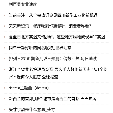
判再显专业速度
当前关注：从全会热词窥见四川新型工业化新机遇
天天新资讯：餐厅吃到“预制菜”，消费者咋看？
夏至日北方高温又“返场”，这些地方局地或现40℃高温
简单干净好听的网名昵称_世界动态
排列三23161期鱼儿说三预测：偶数回热-每日速读
浙江全省养老护理员竞赛 男选手人数刷新历史 “从1个到
7个”缘何令人振奋 全球报道
dearest主题曲（dearest）
新西兰的首都_哪个城市是新西兰的首都 天天热闻
头寸余额是什么意思_头寸