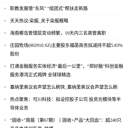
职教发展借“东风” “组团式”帮扶走新路
天天热议:染服_关于染服概略
海南椰岛管理层变动频繁，10天内三名高管离职
庄园牧场(002910.SZ)主要股东福菡商务拟减持不超5.83%
股份
打通金融服务实体经济“最后一公里”，“郑好融”科创金融
服务港湾正式揭牌 全球球精选
塞纳里奥议会声望怎么刷快_塞纳里奥议会声望怎么刷
热点聚焦：可川科技：拟设控股子公司 投资光模块等半
导体业务
“固收+”周报（第67期）丨固收+产品“大回血”：超240只