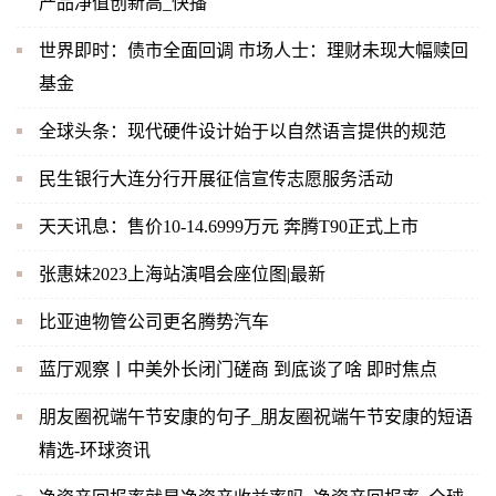
产品净值创新高_快播
世界即时：债市全面回调 市场人士：理财未现大幅赎回
基金
全球头条：现代硬件设计始于以自然语言提供的规范
民生银行大连分行开展征信宣传志愿服务活动
天天讯息：售价10-14.6999万元 奔腾T90正式上市
张惠妹2023上海站演唱会座位图|最新
比亚迪物管公司更名腾势汽车
蓝厅观察丨中美外长闭门磋商 到底谈了啥 即时焦点
朋友圈祝端午节安康的句子_朋友圈祝端午节安康的短语
精选-环球资讯