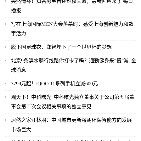
突然清零！知名男星自述维权失败，最新回应来了 每日
播报
写在上海国际MCN大会落幕时：感受上海创新魅力和数
字活力
脱下国足球衣，郑智埋下了一个世界杯的梦想
北京9条滨水骑行线路你打卡了吗？通勤健身来“慢”游_全
球消息
3799元起！iQOO 11系列手机立减600元
观天下！中科曙光: 中科曙光独立董事关于公司第五届董
事会第二次会议相关事项的独立意见
居然之家汪林朋：中国城市更新将朝环保智能方向发展
市场巨大