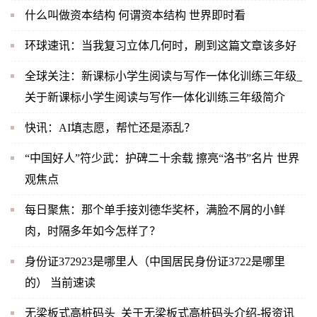
什么叫做资本结构 何谓资本结构 世界即时看
环球速讯：当我复习立体几何时，刷到这篇文章该多好
全球关注：新课标小学生阅读与写作一体化训练三年级_
关于新课标小学生阅读与写作一体化训练三年级简介
快讯：AI填志愿，帮忙还是添乱？
“中国好人”符少武：护碑二十余载 擦亮“洛书”名片 世界
观焦点
每日聚焦：那个单手接刘德华奖杯，满脸不屑的小鲜
肉，时隔多年如今怎样了？
身份证372923是哪里人（中国居民身份证3722是哪里
的） 当前速读
无梁板式高桩码头_关于无梁板式高桩码头介绍-报资讯