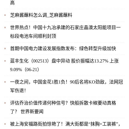
高
芝麻酱蘸料怎么调_芝麻酱蘸料
世界热点！中国十九冶承建的石家庄晶澳太阳能项目一
标段电池车间顺利封顶
首期中国电力建设发展指数发布：绿色转型升级加快
蓝丰生化（002513）盘中异动 股价振幅达13.27% 上涨
9.09%（06-21）
一夜之间，中国金花1胜1负！90后名将KO劲敌，法网冠
军伤退！
评估乔治价值传递何种信号？快船拆散卡椒要动真格
了？ 世界新要闻
被上海安福路街拍惊艳了！满大街都是“抹胸+工装裤”，