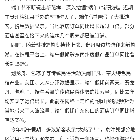
端午节不断玩出新花样，深入挖掘“端午+”新形式。近期
在贵州榕江县举办的“村超”火了，端午假期吸引了大批游
客。携程数据显示，当地酒店订单同比增长超过11倍，部分
酒店甚至在接下来的连续几个周末都已被订满。
同时，随着“村超”热度持续上涨，贵州周边旅游迎来新热
潮。在携程平台上，端午假期黔东南州度假产品订单同比曾
长超150%。
划龙舟、包粽子等传统民俗活动热闹非凡，带火特色民
宿产业。美团、大众点评数据显示，端午假期前两天，赛龙
舟、包粽子、端午香囊等传统民俗体验的搜索量，同比去年
均实现了翻倍增长。此前在网络上走红的“佛山龙船漂移”为
当地带来了大波流量，端午假期广东佛山的酒店订单同比增
幅达55%。
今年端午假期，多数游客表示“太热了！”，京津冀部分地
区温度更是达到40左右，创下近数十年新高。选择夜游出行