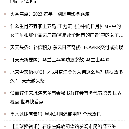
iPhone 14 Pro
头条焦点：2023 过半，网络电影寻路难
什么生肖不宜家里养鸟?王力宏《心中的日月》MV中的
女主角和那个益达广告(就是那个超市的广告)中的女主角
是同一人吗？-当前快播
天天头条：补偿积分 东风日产奇骏e-POWER交付或延误
【天天新要闻】马兰士4400功放参数_马兰士4400
北京今天仍40℃！才6月京津冀鲁为何这么热？还得热多
久？_天天微头条
侯丽辞任宋城演艺董事会秘书兼证券事务代表职务 世界
视点 世界快看点
墨水过期有毒吗_墨水过期还能用吗 全球热讯
【全球播资讯】石家庄解放纪念馆参观市民络绎不绝