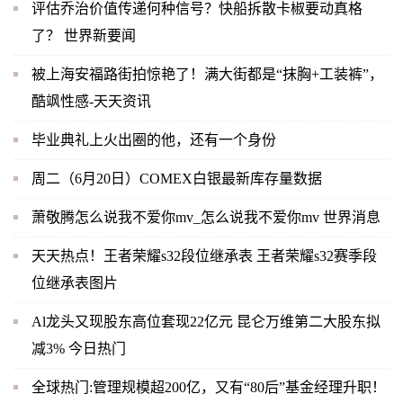
评估乔治价值传递何种信号？快船拆散卡椒要动真格
了？ 世界新要闻
被上海安福路街拍惊艳了！满大街都是“抹胸+工装裤”，
酷飒性感-天天资讯
毕业典礼上火出圈的他，还有一个身份
周二（6月20日）COMEX白银最新库存量数据
萧敬腾怎么说我不爱你mv_怎么说我不爱你mv 世界消息
天天热点！王者荣耀s32段位继承表 王者荣耀s32赛季段
位继承表图片
Al龙头又现股东高位套现22亿元 昆仑万维第二大股东拟
减3% 今日热门
全球热门:管理规模超200亿，又有“80后”基金经理升职！