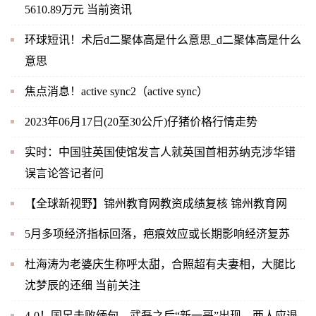
5610.89万元 当前资讯
环球短讯！术后d二聚体高是什么意思_d二聚体高是什么
意思
焦点消息！active sync2（active sync）
2023年06月17日(20至30公斤)仔猪价格行情走势
实时：中国驻英国使馆发言人就英国首相苏纳克涉华错
误言论答记者问
【全球新视野】锦州教育网教资成绩复核 锦州教育网
5月多项经济指标回落，疤痕效应或长期影响经济复苏
杜海涛为老婆庆生称呼太甜，合照超有夫妻相，大腿比
沈梦辰的还细 当前关注
4-0！国足击败缅甸，武磊之后“新一哥”出现，两人应退