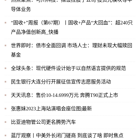
导体业务
“固收+”周报（第67期）丨固收+产品“大回血”：超240只
产品净值创新高_快播
世界即时：债市全面回调 市场人士：理财未现大幅赎回
基金
全球头条：现代硬件设计始于以自然语言提供的规范
民生银行大连分行开展征信宣传志愿服务活动
天天讯息：售价10-14.6999万元 奔腾T90正式上市
张惠妹2023上海站演唱会座位图|最新
比亚迪物管公司更名腾势汽车
蓝厅观察丨中美外长闭门磋商 到底谈了啥 即时焦点