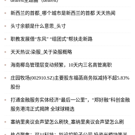
dearest主题曲（dearest）
新西兰的首都_哪个城市是新西兰的首都 天天热闻
头寸余额是什么意思_头寸
职教发展借“东风” “组团式”帮扶走新路
天天热议:染服_关于染服概略
海南椰岛管理层变动频繁，10天内三名高管离职
庄园牧场(002910.SZ)主要股东福菡商务拟减持不超5.83%
股份
打通金融服务实体经济“最后一公里”，“郑好融”科创金融
服务港湾正式揭牌 全球球精选
塞纳里奥议会声望怎么刷快_塞纳里奥议会声望怎么刷
热点聚焦：可川科技：拟设控股子公司 投资光模块等半