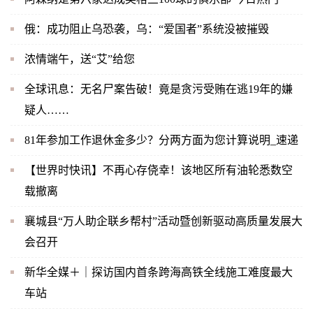
俄：成功阻止乌恐袭，乌：“爱国者”系统没被摧毁
浓情端午，送“艾”给您
全球讯息：无名尸案告破！竟是贪污受贿在逃19年的嫌
疑人……
81年参加工作退休金多少？分两方面为您计算说明_速递
【世界时快讯】不再心存侥幸！该地区所有油轮悉数空
载撤离
襄城县“万人助企联乡帮村”活动暨创新驱动高质量发展大
会召开
新华全媒＋｜探访国内首条跨海高铁全线施工难度最大
车站