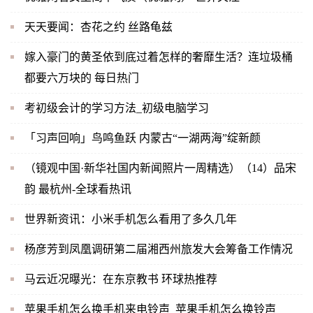
天天要闻：杏花之约 丝路龟兹
嫁入豪门的黄圣依到底过着怎样的奢靡生活？连垃圾桶
都要六万块的 每日热门
考初级会计的学习方法_初级电脑学习
「习声回响」鸟鸣鱼跃 内蒙古“一湖两海”绽新颜
（镜观中国·新华社国内新闻照片一周精选）（14）品宋
韵 最杭州-全球看热讯
世界新资讯：小米手机怎么看用了多久几年
杨彦芳到凤凰调研第二届湘西州旅发大会筹备工作情况
马云近况曝光：在东京教书 环球热推荐
苹果手机怎么换手机来电铃声_苹果手机怎么换铃声