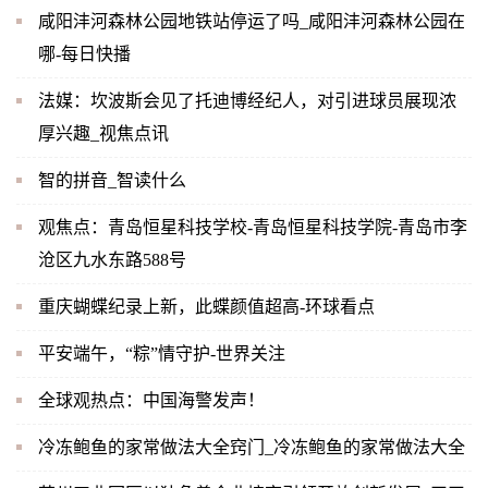
咸阳沣河森林公园地铁站停运了吗_咸阳沣河森林公园在
哪-每日快播
法媒：坎波斯会见了托迪博经纪人，对引进球员展现浓
厚兴趣_视焦点讯
智的拼音_智读什么
观焦点：青岛恒星科技学校-青岛恒星科技学院-青岛市李
沧区九水东路588号
重庆蝴蝶纪录上新，此蝶颜值超高-环球看点
平安端午，“粽”情守护-世界关注
全球观热点：中国海警发声！
冷冻鲍鱼的家常做法大全窍门_冷冻鲍鱼的家常做法大全