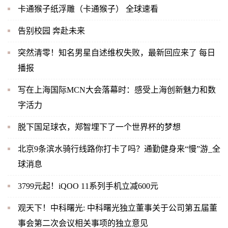
卡通猴子纸浮雕（卡通猴子） 全球速看
告别校园 奔赴未来
突然清零！知名男星自述维权失败，最新回应来了 每日
播报
写在上海国际MCN大会落幕时：感受上海创新魅力和数
字活力
脱下国足球衣，郑智埋下了一个世界杯的梦想
北京9条滨水骑行线路你打卡了吗？通勤健身来“慢”游_全
球消息
3799元起！iQOO 11系列手机立减600元
观天下！中科曙光: 中科曙光独立董事关于公司第五届董
事会第二次会议相关事项的独立意见