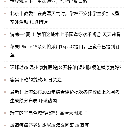
世界观天下！生态渔业，“游”出致富路
北京市教委：在高温天气时，学校不安排学生参加大型
室外活动 焦点精选
清凉一“夏”！崇阳这处水上乐园邀你欢乐畅游-天天速看
苹果iPhone 15系列将采用Type-C接口，正崴称已接到订
单
环球动态:温州康复医院[公开榜单]温州脑梗怎样康复好？
容易下款的贷款-每日关注
最新！上海公布2023年综合评价批次各院校线上入围考
生成绩分布表 环球热闻
端午的宜昌全城“穿越”！高清大图来了
尿道疼痛还老是想尿尿怎么回事 尿道疼