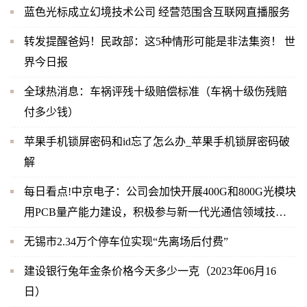
蓝色光标成立幻境技术公司 经营范围含互联网直播服务
转发提醒爸妈！民政部：这5种情形可能是非法集资！ 世
界今日报
全球热消息：车祸评残十级赔偿标准（车祸十级伤残赔
付多少钱）
苹果手机锁屏密码和id忘了怎么办_苹果手机锁屏密码破
解
每日看点!中京电子：公司会加快开展400G和800G光模块
用PCB量产能力建设，积极参与新一代光通信领域技术
革新与市场需求
无锡市2.34万个停车位实现“先离场后付费”
建设银行兔年金条价格今天多少一克（2023年06月16
日）