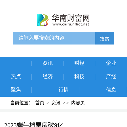
搜索
资讯
财经
企业
热点
经济
科技
产经
聚焦
行情
信息
当前位置：
首页
>
资讯
>
>
内容页
2023端午档票房破9亿