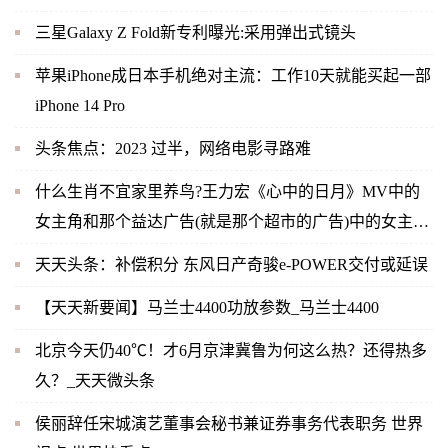
三星Galaxy Z Fold新专利曝光:采用弹出式镜头
苹果iPhone成日本手机绝对主流：工作10天就能买起一部
iPhone 14 Pro
头条焦点：2023 过半，网络电影寻路难
什么生肖不宜家里养鸟?王力宏《心中的日月》MV中的
女主角和那个益达广告(就是那个超市的广告)中的女主角
是同一人吗？-当前快播
天天头条：补偿积分 东风日产奇骏e-POWER交付或延误
【天天新要闻】马兰士4400功放参数_马兰士4400
北京今天仍40℃！才6月京津冀鲁为何这么热？还得热多
久？_天天微头条
侯丽辞任宋城演艺董事会秘书兼证券事务代表职务 世界