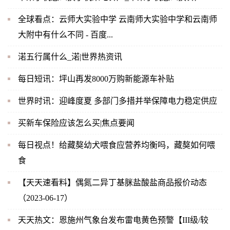
全球看点：云师大实验中学 云南师大实验中学和云南师
大附中有什么不同 - 百度...
渃五行属什么_渃|世界热资讯
每日短讯：坪山再发8000万购新能源车补贴
世界时讯：迎峰度夏 多部门多措并举保障电力稳定供应
买新车保险应该怎么买|焦点要闻
每日视点！给藏獒幼犬喂食应营养均衡吗，藏獒如何喂
食
【天天速看料】偶氮二异丁基脒盐酸盐商品报价动态
（2023-06-17）
天天热文：恩施州气象台发布雷电黄色预警【III级/较