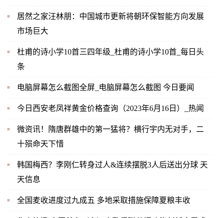
居然之家汪林朋：中国城市更新将朝环保智能方向发展
市场巨大
杜甫的诗小学10首三四年级_杜甫的诗小学10首_每日头
条
电脑屏幕怎么截图全屏_电脑屏幕怎么截图 今日要闻
今日西安老凤祥黄金价格查询（2023年6月16日）_热闻
微资讯！隋唐群雄中的第一猛将？横行宇内无对手，二
十殒命天下惜
韩国梅西？李刚仁转身过人&连续摆脱3人后送出分球 天
天信息
全国麦收进度过九成五 多地采取措施保障夏粮丰收