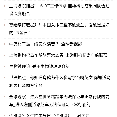
上海法院推出“1+6+X”工作体系 推动科创成果同队伍建
设深度融合
需继续打磨提升！中国女排三盘不敌波兰，强敌是最好
的“试金石”
中药材干蟾，蟾怎么读音 ？|全球新视野
上海到枸杞岛车船联票怎么买_上海到枸杞岛车船联票
生物钟理论_关于生物钟理论介绍
世界热点！你知道乌鸦为什么像写字台吗英文 你知道乌
鸦为什么像写字台
全球观察：进入左侧道路超车无法保证与正常行驶的前
车_进入左侧道路超车无法保证与正常行驶的
优雅网名女生简单气质（优雅网） 世界关注