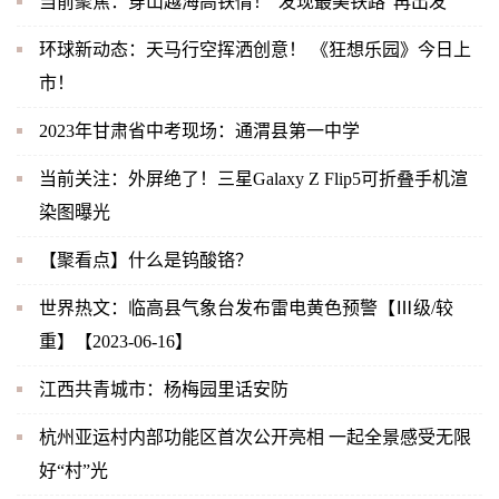
当前聚焦：穿山越海高铁情！“发现最美铁路”再出发
环球新动态：天马行空挥洒创意！ 《狂想乐园》今日上
市！
2023年甘肃省中考现场：通渭县第一中学
当前关注：外屏绝了！三星Galaxy Z Flip5可折叠手机渲
染图曝光
【聚看点】什么是钨酸铬？
世界热文：临高县气象台发布雷电黄色预警【Ⅲ级/较
重】【2023-06-16】
江西共青城市：杨梅园里话安防
杭州亚运村内部功能区首次公开亮相 一起全景感受无限
好“村”光