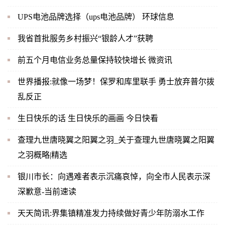
UPS电池品牌选择（ups电池品牌） 环球信息
我省首批服务乡村振兴“银龄人才”获聘
前五个月电信业务总量保持较快增长 微资讯
世界播报:就像一场梦！保罗和库里联手 勇士放弃普尔拨
乱反正
生日快乐的话 生日快乐的画画 今日快看
查理九世唐晓翼之阳翼之羽_关于查理九世唐晓翼之阳翼
之羽概略|精选
银川市长：向遇难者表示沉痛哀悼，向全市人民表示深
深歉意-当前速读
天天简讯:界集镇精准发力持续做好青少年防溺水工作