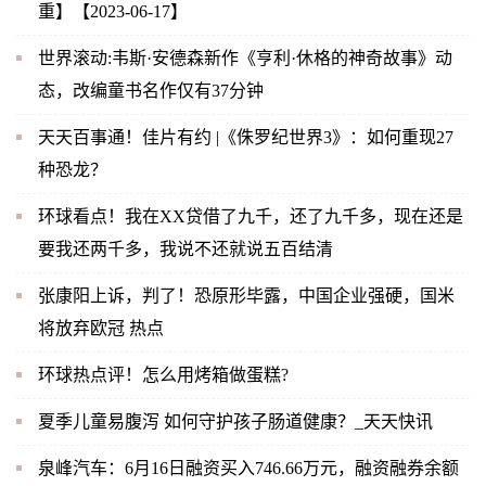
重】【2023-06-17】
世界滚动:韦斯·安德森新作《亨利·休格的神奇故事》动
态，改编童书名作仅有37分钟
天天百事通！佳片有约 |《侏罗纪世界3》：如何重现27
种恐龙？
环球看点！我在XX贷借了九千，还了九千多，现在还是
要我还两千多，我说不还就说五百结清
张康阳上诉，判了！恐原形毕露，中国企业强硬，国米
将放弃欧冠 热点
环球热点评！怎么用烤箱做蛋糕?
夏季儿童易腹泻 如何守护孩子肠道健康？_天天快讯
泉峰汽车：6月16日融资买入746.66万元，融资融券余额