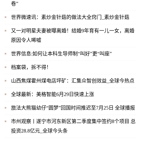
卷”
世界微速讯：素炒金针菇的做法大全窍门_素炒金针菇
又一对明星夫妻被曝离婚！结婚9年育有一儿一女，离婚
原因令人唏嘘
世界信息:如何让本科生导师制“叫好”更“叫座”
档案袋，拆不得！
山西焦煤霍州煤电店坪矿：汇集众智创效益_全球今热点
全球最新：美格智能6月29日快速上涨
旅法大熊猫幼仔“圆梦”回国时间推迟至7月25日 全球播报
市州观察丨遂宁市河东新区第二季度集中签约8个项目 总
投资28.8亿元_全球今头条