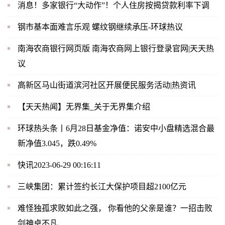
消息！多家银行“大动作”！个人住房按揭贷款利率下调
钢市基本面难言乐观 螺纹钢继续承压-环球热议
南海农商银行网页版 南海农商网上银行登录官网|天天热
议
高新区马山街道滨河社区开展便民服务活动|热资讯
【天天热闻】无界集_关于无界集介绍
环球热头条丨6月28日基金净值：诺安中小盘精选混合最
新净值3.045，跌0.49%
快讯2023-06-29 00:16:11
三峡集团：累计签约长江大保护项目超2100亿元
难怪独孤求败如此之强， 你看他的父亲是谁？一招击败
剑神卓不凡