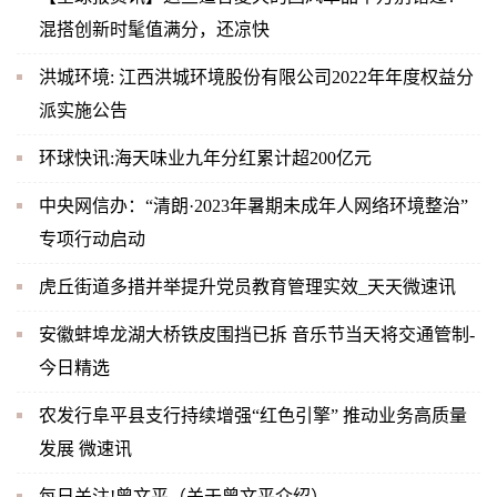
混搭创新时髦值满分，还凉快
洪城环境: 江西洪城环境股份有限公司2022年年度权益分
派实施公告
环球快讯:海天味业九年分红累计超200亿元
中央网信办：“清朗·2023年暑期未成年人网络环境整治”
专项行动启动
虎丘街道多措并举提升党员教育管理实效_天天微速讯
安徽蚌埠龙湖大桥铁皮围挡已拆 音乐节当天将交通管制-
今日精选
农发行阜平县支行持续增强“红色引擎” 推动业务高质量
发展 微速讯
每日关注!曾文平（关于曾文平介绍）