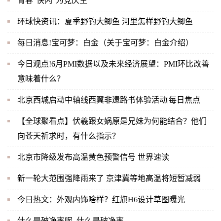
青春“快闪”为党庆生
环球快资讯：夏季野钓大鲫鱼 河里怎样野钓大鲫鱼
每日消息!宝可梦：白金（关于宝可梦：白金介绍）
今日观点!6月PMI数据以及未来经济展望：PMI环比改善
意味着什么？
北京西城启动中轴线西翼非遗路书体验活动|每日焦点
【全球聚看点】伏羲跟女娲原是兄妹为何能结合？他们
向苍天祈求时，有什么指示？
北京市降级发布高温黄色预警信号 世界速读
新一轮大范围强降雨来了 京津冀等地高温将短暂减弱
今日热文：外观内饰啥样？红旗H6设计草图曝光
什么是破净率呢_什么是破净率