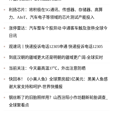
利扬芯片：将积极在5G通讯、传感器、存储器、高算
力、AIoT、汽车电子等领域的芯片测试产能投入
涨停雷达：汽车整车个股异动 中通客车触及涨停|全球今
日讯
观速讯丨快递投诉电话12305申通 快递投诉电话12305
到底汉朝的疆域更大还是明朝的疆域更广阔-全球实时
当前关注：今天最高温37℃，外出注意防晒
快回本！《小美人鱼》全球票房超5亿美元：黑美人鱼感
谢大家支持和呵护-世界快播报
钢丝断了的旧胎照样用？山西汾阳小作坊翻新轮胎调查_
全球聚看点