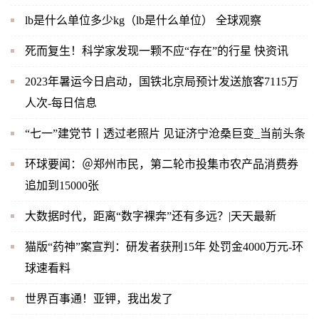
lb是什么单位多少kg（lb是什么单位） 全球观察
死而复生！科学家发现一颗不应“存在”的行星 快资讯
2023年暑运今日启动，国铁北京局预计发送旅客7115万
人次-每日信息
“七一”建党节丨透过老照片 见证济宁沧桑巨变_当前头条
环球要闻：＠郑州市民，第二轮市投集市农产品消费券
追加到15000张
大数据时代，距离“数字裸奔”还有多远？|天天最新
猫版“药神”案宣判：研发者获刑15年 处罚金4000万元-环
球速看料
世界百事通！亚钾，我出发了