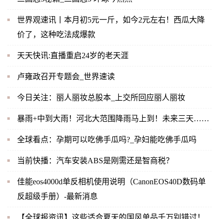
世界观速讯丨本月初5元一斤，如今2元左右！西瓜大降
价了，这种吃法成爆款
天天快讯:直播重启24岁的老天涯
卢雍政召开专题会_世界速读
今日关注：丽人丽妆总股本_上交所回应丽人丽妆
暴雨+中到大雨！河北大范围降雨马上到！未来三天……
全球看点：孕期可以吃佛手瓜吗?_孕妇能吃佛手瓜吗
当前快播：汽车安装ABS是刚需还是智商税？
佳能eos4000d单反相机使用说明（CanonEOS40D数码单
反超级手册）-最新消息
【全球报资讯】这些适合夏天的国风单品千万别错过！