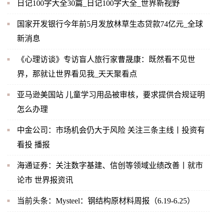
日记100字大全30篇_日记100字大全_世界新视野
国家开发银行今年前5月发放林草生态贷款74亿元_全球
新消息
《心理访谈》专访盲人旅行家曹晟康：既然看不见世
界，那就让世界看见我_天天聚看点
亚马逊美国站 儿童学习用品被审核，要求提供合规证明
怎么办理
中金公司：市场机会仍大于风险 关注三条主线丨投资有
看投 播报
海通证券：关注数字基建、信创等领域业绩改善丨就市
论市 世界报资讯
当前头条：Mysteel：钢结构原材料周报（6.19-6.25）