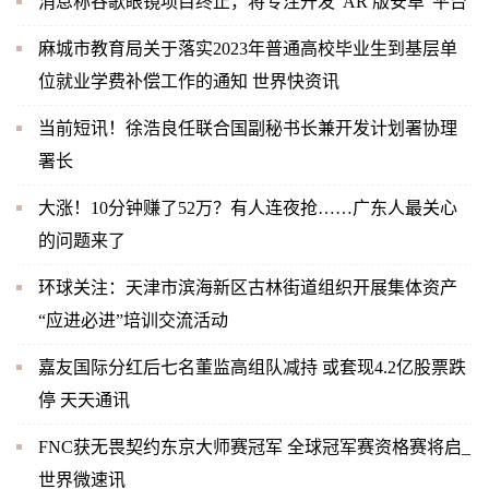
消息称谷歌眼镜项目终止，将专注开发“AR 版安卓”平台
麻城市教育局关于落实2023年普通高校毕业生到基层单
位就业学费补偿工作的通知 世界快资讯
当前短讯！徐浩良任联合国副秘书长兼开发计划署协理
署长
大涨！10分钟赚了52万？有人连夜抢……广东人最关心
的问题来了
环球关注：天津市滨海新区古林街道组织开展集体资产
“应进必进”培训交流活动
嘉友国际分红后七名董监高组队减持 或套现4.2亿股票跌
停 天天通讯
FNC获无畏契约东京大师赛冠军 全球冠军赛资格赛将启_
世界微速讯