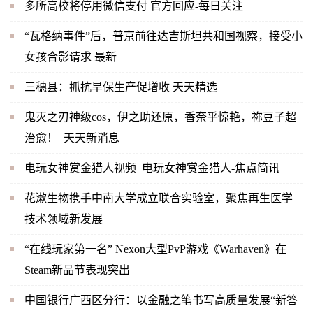
多所高校将停用微信支付 官方回应-每日关注
“瓦格纳事件”后，普京前往达吉斯坦共和国视察，接受小
女孩合影请求 最新
三穗县：抓抗旱保生产促增收 天天精选
鬼灭之刃神级cos，伊之助还原，香奈乎惊艳，祢豆子超
治愈！_天天新消息
电玩女神赏金猎人视频_电玩女神赏金猎人-焦点简讯
花漱生物携手中南大学成立联合实验室，聚焦再生医学
技术领域新发展
“在线玩家第一名” Nexon大型PvP游戏《Warhaven》在
Steam新品节表现突出
中国银行广西区分行：以金融之笔书写高质量发展“新答