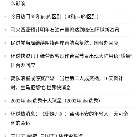
么影响
今日热门!tif和jpg的区别（tif和psd的区别）
马来西亚预计明年石油产量将达到峰值|环球新资讯
民进党当局继续阻挠两岸直航点复航，国台办回应
环球快资讯丨绿营政客炒作台军节目出现大陆用语“质量”
国台办回应
离队滚蛋或停赛严惩！当世第二人成笑柄，10天倒计
时，皇马拒帮忙-世界快消息
2002年nba选秀十大球星（2002年nba选秀）
环球热消息：《街娃儿》：躁动不安的年轻人，无可奈
何的命运
三国志3秘籍_三国志3 环球今热点