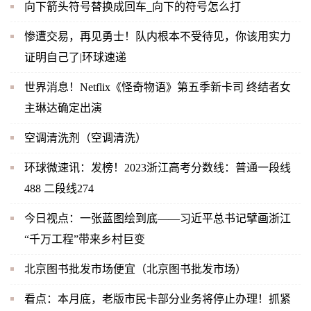
向下箭头符号替换成回车_向下的符号怎么打
惨遭交易，再见勇士！队内根本不受待见，你该用实力
证明自己了|环球速递
世界消息！Netflix《怪奇物语》第五季新卡司 终结者女
主琳达确定出演
空调清洗剂（空调清洗）
环球微速讯：发榜！2023浙江高考分数线：普通一段线
488 二段线274
今日视点：一张蓝图绘到底——习近平总书记擘画浙江
“千万工程”带来乡村巨变
北京图书批发市场便宜（北京图书批发市场）
看点：本月底，老版市民卡部分业务将停止办理！抓紧