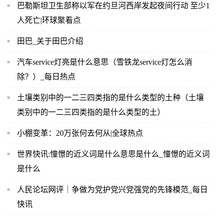
巴勒斯坦卫生部称以军在约旦河西岸发起夜间行动 至少1
人死亡|环球聚看点
田巴_关于田巴介绍
汽车service灯亮是什么意思（雪铁龙service灯怎么消
除？）_每日热点
土壤类别中的一二三四类指的是什么类型的土种（土壤
类别中的一二三四类指的是什么类型的土）
小棚变革：20万张何去何从|全球热点
世界快讯:憧憬的近义词是什么意思是什么_憧憬的近义词
是什么
人民论坛网评｜争做为党护党兴党强党的先锋模范_每日
快讯