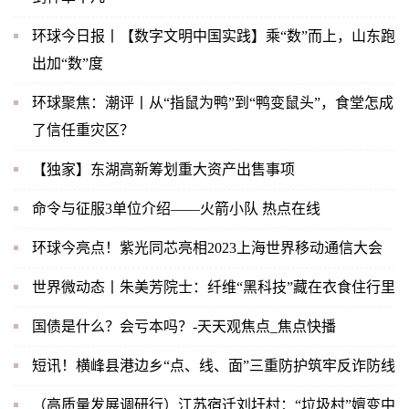
环球今日报丨【数字文明中国实践】乘“数”而上，山东跑
出加“数”度
环球聚焦：潮评丨从“指鼠为鸭”到“鸭变鼠头”，食堂怎成
了信任重灾区？
【独家】东湖高新筹划重大资产出售事项
命令与征服3单位介绍——火箭小队 热点在线
环球今亮点！紫光同芯亮相2023上海世界移动通信大会
世界微动态丨朱美芳院士：纤维“黑科技”藏在衣食住行里
国债是什么？会亏本吗？-天天观焦点_焦点快播
短讯！横峰县港边乡“点、线、面”三重防护筑牢反诈防线
（高质量发展调研行）江苏宿迁刘圩村：“垃圾村”嬗变中