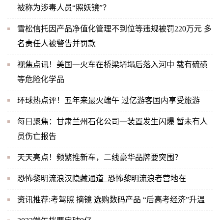
被称为涉毒人员“照妖镜”？
雪松信托因产品净值化管理不到位等违规被罚220万元 多
名责任人被警告并罚款
视焦点讯！美国一火车在桥梁坍塌后落入河中 载有硫磺
等危险化学品
环球热点评！五年来最火端午 过亿游客国内享受旅游
每日聚焦：甘肃兰州石化公司一装置发生闪爆 暂未有人
员伤亡报告
天天亮点！频繁推新车，二线豪华品牌要突围？
恐怖黎明流浪汉隐藏通道_恐怖黎明流浪者营地在
资讯推荐:考驾照 摘镜 选购数码产品 “后高考经济”升温