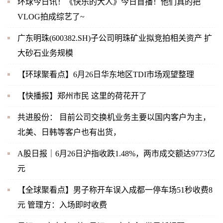
环球今日讯！《快乐的大人》今日首播！他们真的把
VLOG拍成综艺了~
广东明珠(600382.SH)子公司明珠矿业拟竞拍相关资产 扩
大砂石业务规模
【环球聚看点】6月26日华东地区TDI市场观望整理
【快播报】郑州市民 这里的荷花开了
共进股份： 目前公司交换机业务主要以国内客户为主，
北美、日韩等客户也有出货，
A股日报｜6月26日沪指收跌1.48%，两市成交额达9773亿
元
【全球聚看点】男子称开车误入成都一停车场51秒收费8
元 管理方：入场即时收费