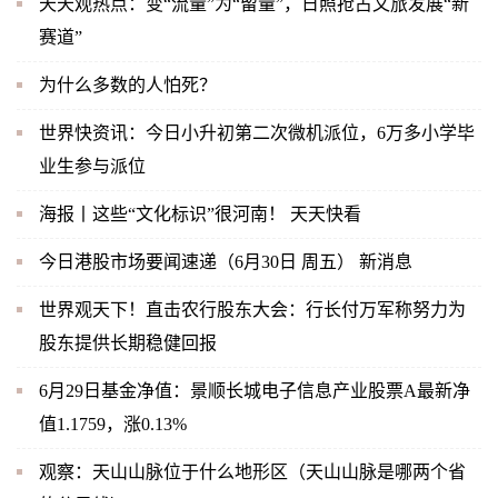
天天观热点：变“流量”为“留量”，日照抢占文旅发展“新
赛道”
为什么多数的人怕死？
世界快资讯：今日小升初第二次微机派位，6万多小学毕
业生参与派位
海报丨这些“文化标识”很河南！ 天天快看
今日港股市场要闻速递（6月30日 周五） 新消息
世界观天下！直击农行股东大会：行长付万军称努力为
股东提供长期稳健回报
6月29日基金净值：景顺长城电子信息产业股票A最新净
值1.1759，涨0.13%
观察：天山山脉位于什么地形区（天山山脉是哪两个省