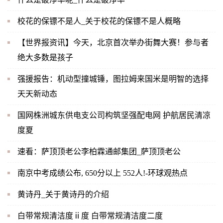
校花的保镖不是人_关于校花的保镖不是人概略
【世界报资讯】今天，北京首次举办街舞大赛！参与者
绝大多数是孩子
强援报告：机动型撞城锤，图拉姆来国米是明智的选择
天天新动态
国网株洲城东供电支公司构筑坚强配电网 护航居民清凉
度夏
速看：萨顶顶老公李柏霖通邮集团_萨顶顶老公
南京中考成绩公布, 650分以上 552人!-环球观热点
黄诗丹_关于黄诗丹的介绍
白带常规清洁度ⅱ度 白带常规清洁度二度