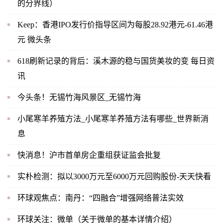
的分界线）
Keep：香港IPO发行价指导区间为每股28.92港元-61.46港
元 微头条
618刷新记录的背后：溪木源的稳与国货美妆的变 每日资
讯
今头条！无锡竹海风景区_无锡竹海
小尾寒羊养殖方法_小尾寒羊养殖方法有哪些_世界新消
息
快消息！沪市首单房企重组获证监会批复
实朴检测：拟以3000万元至6000万元回购股份-天天快看
环球观焦点：南丹：“四融合”增强网络普法实效
环球关注：微单（关于微单的基本详情介绍）