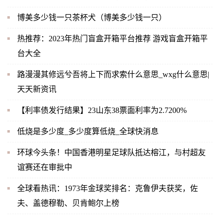
博美多少钱一只茶杯犬（博美多少钱一只）
热推荐：2023年热门盲盒开箱平台推荐 游戏盲盒开箱平
台大全
路漫漫其修远兮吾将上下而求索什么意思_wxg什么意思|
天天新资讯
【利率债发行结果】23山东38票面利率为2.7200%
低烧是多少度_多少度算低烧_全球快消息
环球今头条！中国香港明星足球队抵达榕江，与村超友
谊赛还在审批中
全球看热讯：1973年金球奖排名：克鲁伊夫获奖，佐
夫、盖德穆勒、贝肯鲍尔上榜