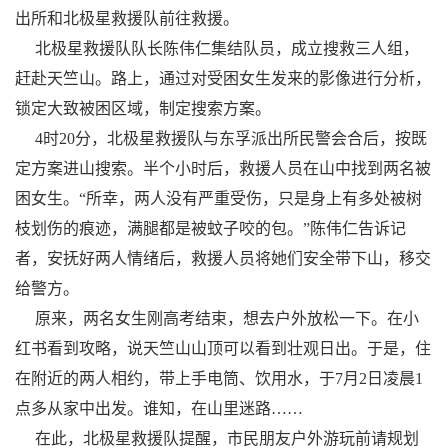
出所和北极星救援队前往救援。
北极星救援队队长陈伟仁集结队员，成立搜救三人组，
赶赴天竺山。路上，通过对受困女生发来的影像进行分析，
锁定大致被困区域，制定搜索方案。
4时20分，北极星救援队与东孚派出所民警会合后，按既
定方案进山搜索。半个小时后，救援人员在山中找到两名被
困女生。“所幸，两人没有严重受伤，只是身上有多处被树
枝划伤的痕迹，满腿都是被蚊子咬的包。”陈伟仁告诉记
者，安抚好两人情绪后，救援人员将她们安全带下山，移交
给警方。
原来，两名女生刚高考结束，想去户外放松一下。在小
红书看到攻略，说天竺山山顶可以看到壮观日出。于是，住
在附近的两人相约，带上手电筒、饮用水，于7月2日凌晨1
点多从家中出发。谁知，在山里迷路……
在此，北极星救援队提醒，市民朋友户外游玩前请规划