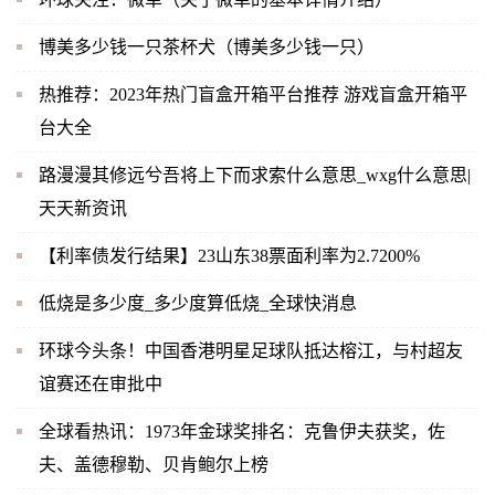
博美多少钱一只茶杯犬（博美多少钱一只）
热推荐：2023年热门盲盒开箱平台推荐 游戏盲盒开箱平
台大全
路漫漫其修远兮吾将上下而求索什么意思_wxg什么意思|
天天新资讯
【利率债发行结果】23山东38票面利率为2.7200%
低烧是多少度_多少度算低烧_全球快消息
环球今头条！中国香港明星足球队抵达榕江，与村超友
谊赛还在审批中
全球看热讯：1973年金球奖排名：克鲁伊夫获奖，佐
夫、盖德穆勒、贝肯鲍尔上榜