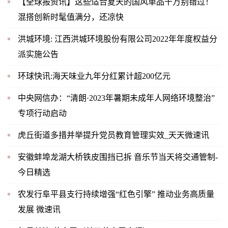
【全球报资讯】这些适合夏天的国风单品千万别错过！
混搭创新时髦值满分，还凉快
洪城环境: 江西洪城环境股份有限公司2022年年度权益分
派实施公告
环球快讯:海天味业九年分红累计超200亿元
中央网信办：“清朗·2023年暑期未成年人网络环境整治”
专项行动启动
虎丘街道多措并举提升党员教育管理实效_天天微速讯
安徽蚌埠龙湖大桥铁皮围挡已拆 音乐节当天将交通管制-
今日精选
农发行阜平县支行持续增强“红色引擎” 推动业务高质量
发展 微速讯