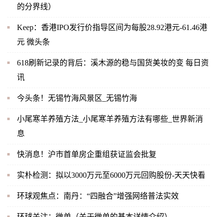
的分界线）
Keep：香港IPO发行价指导区间为每股28.92港元-61.46港
元 微头条
618刷新记录的背后：溪木源的稳与国货美妆的变 每日资
讯
今头条！无锡竹海风景区_无锡竹海
小尾寒羊养殖方法_小尾寒羊养殖方法有哪些_世界新消
息
快消息！沪市首单房企重组获证监会批复
实朴检测：拟以3000万元至6000万元回购股份-天天快看
环球观焦点：南丹：“四融合”增强网络普法实效
环球关注：微单（关于微单的基本详情介绍）