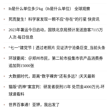
lb是什么单位多少kg（lb是什么单位） 全球观察
死而复生！科学家发现一颗不应“存在”的行星 快资讯
2023年暑运今日启动，国铁北京局预计发送旅客7115万
人次-每日信息
“七一”建党节丨透过老照片 见证济宁沧桑巨变_当前头条
环球要闻：＠郑州市民，第二轮市投集市农产品消费券
追加到15000张
大数据时代，距离“数字裸奔”还有多远？|天天最新
猫版“药神”案宣判：研发者获刑15年 处罚金4000万元-环
球速看料
世界百事通！亚钾，我出发了