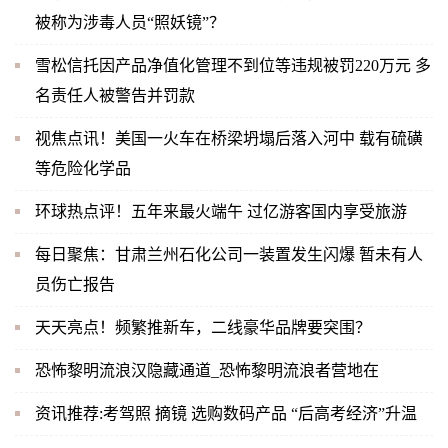
被称为涉毒人员“照妖镜”？
雪松信托因产品净值化管理不到位等违规被罚220万元 多
名责任人被警告并罚款
视焦点讯！美国一火车在桥梁坍塌后落入河中 载有硫磺
等危险化学品
环球热点评！五年来最火端午 过亿游客国内享受旅游
每日聚焦：甘肃兰州石化公司一装置发生闪爆 暂未有人
员伤亡报告
天天亮点！频繁推新车，二线豪华品牌要突围？
恐怖黎明流浪汉隐藏通道_恐怖黎明流浪者营地在
资讯推荐:考驾照 摘镜 选购数码产品 “后高考经济”升温