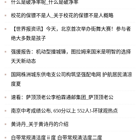
什么是破净率呢_什么是破净率
校花的保镖不是人_关于校花的保镖不是人概略
【世界报资讯】今天，北京首次举办街舞大赛！参与者
绝大多数是孩子
强援报告：机动型撞城锤，图拉姆来国米是明智的选择
天天新动态
国网株洲城东供电支公司构筑坚强配电网 护航居民清凉
度夏
速看：萨顶顶老公李柏霖通邮集团_萨顶顶老公
南京中考成绩公布, 650分以上 552人!-环球观热点
黄诗丹_关于黄诗丹的介绍
白带常规清洁度ⅱ度 白带常规清洁度二度