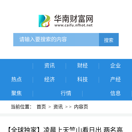
搜索
资讯
财经
企业
热点
经济
科技
产经
聚焦
行情
信息
当前位置：
首页
>
资讯
>
>
内容页
【全球独家】凌晨上天竺山看日出 两名高