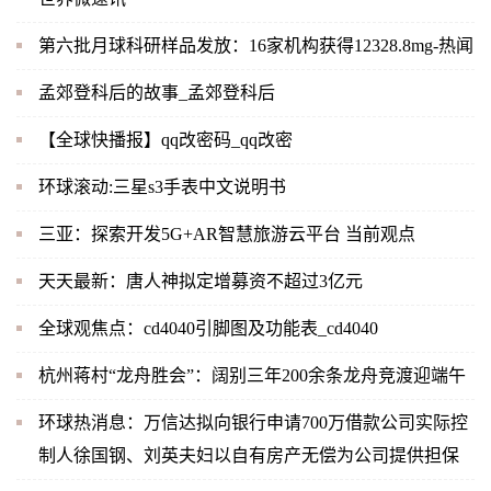
第六批月球科研样品发放：16家机构获得12328.8mg-热闻
孟郊登科后的故事_孟郊登科后
【全球快播报】qq改密码_qq改密
环球滚动:三星s3手表中文说明书
三亚：探索开发5G+AR智慧旅游云平台 当前观点
天天最新：唐人神拟定增募资不超过3亿元
全球观焦点：cd4040引脚图及功能表_cd4040
杭州蒋村“龙舟胜会”：阔别三年200余条龙舟竞渡迎端午
环球热消息：万信达拟向银行申请700万借款公司实际控
制人徐国钢、刘英夫妇以自有房产无偿为公司提供担保