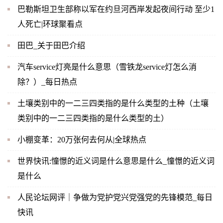
巴勒斯坦卫生部称以军在约旦河西岸发起夜间行动 至少1
人死亡|环球聚看点
田巴_关于田巴介绍
汽车service灯亮是什么意思（雪铁龙service灯怎么消
除？）_每日热点
土壤类别中的一二三四类指的是什么类型的土种（土壤
类别中的一二三四类指的是什么类型的土）
小棚变革：20万张何去何从|全球热点
世界快讯:憧憬的近义词是什么意思是什么_憧憬的近义词
是什么
人民论坛网评｜争做为党护党兴党强党的先锋模范_每日
快讯