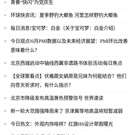
青春“快闪”为党庆生
环球快资讯：夏季野钓大鲫鱼 河里怎样野钓大鲫鱼
每日消息!宝可梦：白金（关于宝可梦：白金介绍）
今日观点!6月PMI数据以及未来经济展望：PMI环比改善
意味着什么？
北京西城启动中轴线西翼非遗路书体验活动|每日焦点
【全球聚看点】伏羲跟女娲原是兄妹为何能结合？他们
向苍天祈求时，有什么指示？
北京市降级发布高温黄色预警信号 世界速读
新一轮大范围强降雨来了 京津冀等地高温将短暂减弱
今日热文：外观内饰啥样？红旗H6设计草图曝光