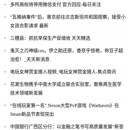
多所高校将停用微信支付 官方回应-每日关注
“瓦格纳事件”后，普京前往达吉斯坦共和国视察，接受小
女孩合影请求 最新
三穗县：抓抗旱保生产促增收 天天精选
鬼灭之刃神级cos，伊之助还原，香奈乎惊艳，祢豆子超
治愈！_天天新消息
电玩女神赏金猎人视频_电玩女神赏金猎人-焦点简讯
花漱生物携手中南大学成立联合实验室，聚焦再生医学
技术领域新发展
“在线玩家第一名” Nexon大型PvP游戏《Warhaven》在
Steam新品节表现突出
中国银行广西区分行：以金融之笔书写高质量发展“新答