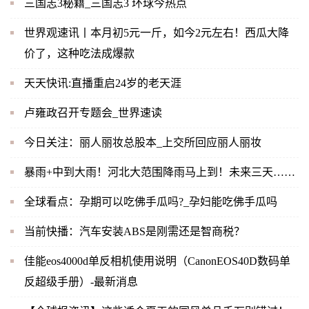
三国志3秘籍_三国志3 环球今热点
世界观速讯丨本月初5元一斤，如今2元左右！西瓜大降
价了，这种吃法成爆款
天天快讯:直播重启24岁的老天涯
卢雍政召开专题会_世界速读
今日关注：丽人丽妆总股本_上交所回应丽人丽妆
暴雨+中到大雨！河北大范围降雨马上到！未来三天……
全球看点：孕期可以吃佛手瓜吗?_孕妇能吃佛手瓜吗
当前快播：汽车安装ABS是刚需还是智商税？
佳能eos4000d单反相机使用说明（CanonEOS40D数码单
反超级手册）-最新消息