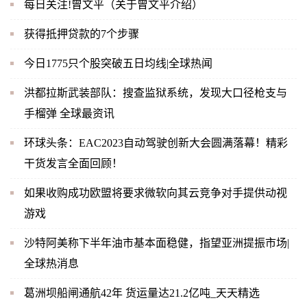
每日关注!曾文平（关于曾文平介绍）
获得抵押贷款的7个步骤
今日1775只个股突破五日均线|全球热闻
洪都拉斯武装部队：搜查监狱系统，发现大口径枪支与
手榴弹 全球最资讯
环球头条：EAC2023自动驾驶创新大会圆满落幕！精彩
干货发言全面回顾！
如果收购成功欧盟将要求微软向其云竞争对手提供动视
游戏
沙特阿美称下半年油市基本面稳健，指望亚洲提振市场|
全球热消息
葛洲坝船闸通航42年 货运量达21.2亿吨_天天精选