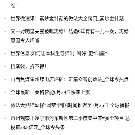
卷”
世界微速讯：素炒金针菇的做法大全窍门_素炒金针菇
又一对明星夫妻被曝离婚！结婚9年育有一儿一女，离婚
原因令人唏嘘
世界信息:如何让本科生导师制“叫好”更“叫座”
档案袋，拆不得！
山西焦煤霍州煤电店坪矿：汇集众智创效益_全球今热点
全球最新：美格智能6月29日快速上涨
旅法大熊猫幼仔“圆梦”回国时间推迟至7月25日 全球播报
市州观察丨遂宁市河东新区第二季度集中签约8个项目 总
投资28.8亿元_全球今头条