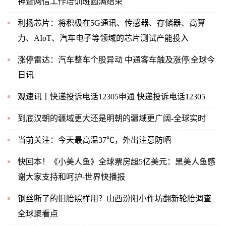
神暨网信工作培训班圆满结束
利扬芯片：将积极在5G通讯、传感器、存储器、高算
力、AIoT、汽车电子等领域的芯片测试产能投入
涨停雷达：汽车整车个股异动 中通客车触及涨停|全球今
日讯
观速讯丨快递投诉电话12305申通 快递投诉电话12305
到底汉朝的疆域更大还是明朝的疆域更广阔-全球实时
当前关注：今天最高温37℃，外出注意防晒
快回本！《小美人鱼》全球票房超5亿美元：黑美人鱼感
谢大家支持和呵护-世界快播报
钢丝断了的旧胎照样用？山西汾阳小作坊翻新轮胎调查_
全球聚看点