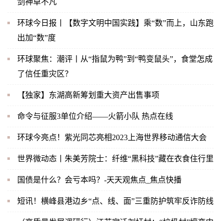
剑神卓不凡
环球今日报丨【数字文明中国实践】乘“数”而上，山东跑
出加“数”度
环球聚焦：潮评丨从“指鼠为鸭”到“鸭变鼠头”，食堂怎成
了信任重灾区？
【独家】东湖高新筹划重大资产出售事项
命令与征服3单位介绍——火箭小队 热点在线
环球今亮点！紫光同芯亮相2023上海世界移动通信大会
世界微动态丨朱美芳院士：纤维“黑科技”藏在衣食住行里
国债是什么？会亏本吗？-天天观焦点_焦点快播
短讯！横峰县港边乡“点、线、面”三重防护筑牢反诈防线