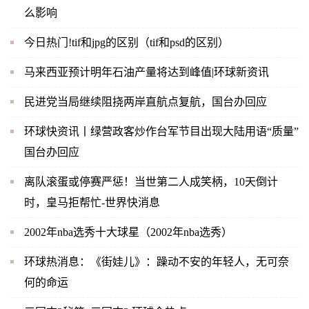
么影响
今日热门!tif和jpg的区别（tif和psd的区别）
马来西亚预计明年石油产量将达到峰值|环球新资讯
民进党当局继续阻挠两岸直航点复航，国台办回应
环球快资讯丨绿营政客炒作台军节目出现大陆用语“质量”
国台办回应
离队滚蛋或停赛严惩！当世第二人成笑柄，10天倒计
时，皇马拒帮忙-世界快消息
2002年nba选秀十大球星（2002年nba选秀）
环球热消息：《街娃儿》：躁动不安的年轻人，无可奈
何的命运