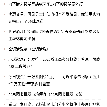
向下箭头符号替换成回车_向下的符号怎么打
惨遭交易，再见勇士！队内根本不受待见，你该用实力
证明自己了|环球速递
世界消息！Netflix《怪奇物语》第五季新卡司 终结者女
主琳达确定出演
空调清洗剂（空调清洗）
环球微速讯：发榜！2023浙江高考分数线：普通一段线
488 二段线274
今日视点：一张蓝图绘到底——习近平总书记擘画浙江
“千万工程”带来乡村巨变
北京图书批发市场便宜（北京图书批发市场）
看点：本月底，老版市民卡部分业务将停止办理！抓紧