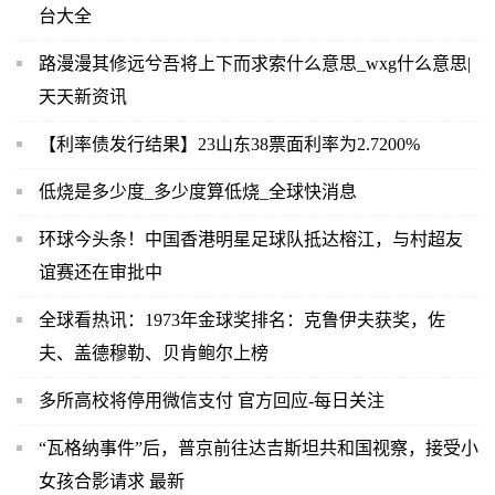
台大全
路漫漫其修远兮吾将上下而求索什么意思_wxg什么意思|
天天新资讯
【利率债发行结果】23山东38票面利率为2.7200%
低烧是多少度_多少度算低烧_全球快消息
环球今头条！中国香港明星足球队抵达榕江，与村超友
谊赛还在审批中
全球看热讯：1973年金球奖排名：克鲁伊夫获奖，佐
夫、盖德穆勒、贝肯鲍尔上榜
多所高校将停用微信支付 官方回应-每日关注
“瓦格纳事件”后，普京前往达吉斯坦共和国视察，接受小
女孩合影请求 最新