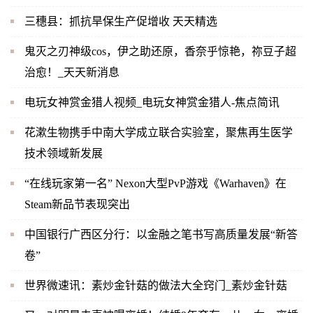
三穗县：抓抗旱保生产促增收 天天精选
鬼灭之刃神级cos，伊之助还原，香奈乎惊艳，祢豆子超
治愈！_天天新消息
电玩女神赏金猎人视频_电玩女神赏金猎人-焦点简讯
花漱生物携手中南大学成立联合实验室，聚焦再生医学
技术领域新发展
“在线玩家第一名” Nexon大型PvP游戏《Warhaven》在
Steam新品节表现突出
中国银行广西区分行：以金融之笔书写高质量发展“新答
卷”
世界微速讯：素炒金针菇的做法大全窍门_素炒金针菇