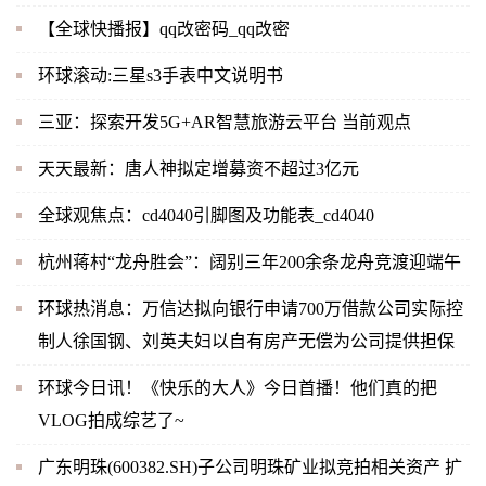
【全球快播报】qq改密码_qq改密
环球滚动:三星s3手表中文说明书
三亚：探索开发5G+AR智慧旅游云平台 当前观点
天天最新：唐人神拟定增募资不超过3亿元
全球观焦点：cd4040引脚图及功能表_cd4040
杭州蒋村“龙舟胜会”：阔别三年200余条龙舟竞渡迎端午
环球热消息：万信达拟向银行申请700万借款公司实际控
制人徐国钢、刘英夫妇以自有房产无偿为公司提供担保
环球今日讯！《快乐的大人》今日首播！他们真的把
VLOG拍成综艺了~
广东明珠(600382.SH)子公司明珠矿业拟竞拍相关资产 扩