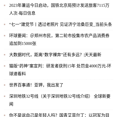
2023年暑运今日启动，国铁北京局预计发送旅客7115万
人次-每日信息
“七一”建党节丨透过老照片 见证济宁沧桑巨变_当前头条
环球要闻：＠郑州市民，第二轮市投集市农产品消费券
追加到15000张
大数据时代，距离“数字裸奔”还有多远？|天天最新
猫版“药神”案宣判：研发者获刑15年 处罚金4000万元-环
球速看料
世界百事通！亚钾，我出发了
深圳地铁32号线（关于深圳地铁32号线介绍） 全球新要
闻
你不是说自己是年轻人吗？国青艾菲尔丁：以冠军为目