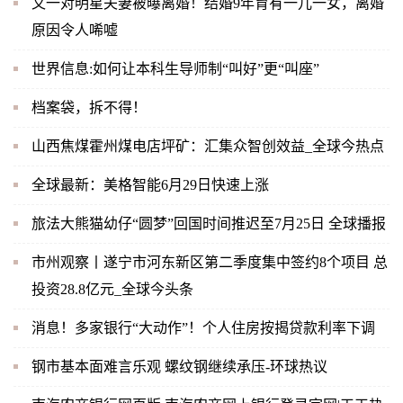
又一对明星夫妻被曝离婚！结婚9年育有一儿一女，离婚
原因令人唏嘘
世界信息:如何让本科生导师制“叫好”更“叫座”
档案袋，拆不得！
山西焦煤霍州煤电店坪矿：汇集众智创效益_全球今热点
全球最新：美格智能6月29日快速上涨
旅法大熊猫幼仔“圆梦”回国时间推迟至7月25日 全球播报
市州观察丨遂宁市河东新区第二季度集中签约8个项目 总
投资28.8亿元_全球今头条
消息！多家银行“大动作”！个人住房按揭贷款利率下调
钢市基本面难言乐观 螺纹钢继续承压-环球热议