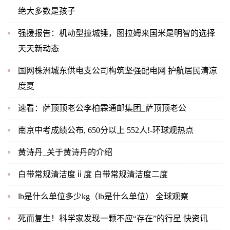
绝大多数是孩子
强援报告：机动型撞城锤，图拉姆来国米是明智的选择
天天新动态
国网株洲城东供电支公司构筑坚强配电网 护航居民清凉
度夏
速看：萨顶顶老公李柏霖通邮集团_萨顶顶老公
南京中考成绩公布, 650分以上 552人!-环球观热点
黄诗丹_关于黄诗丹的介绍
白带常规清洁度ⅱ度 白带常规清洁度二度
lb是什么单位多少kg（lb是什么单位） 全球观察
死而复生！科学家发现一颗不应“存在”的行星 快资讯