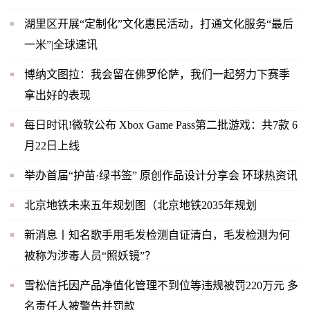
湖里区开展“定制化”文化惠民活动，打通文化服务“最后
一米”|全球速讯
博纳文图拉：我会留在佛罗伦萨，我们一起努力下赛季
拿出好的表现
每日时讯!微软公布 Xbox Game Pass第二批游戏：共7款 6
月22日上线
举办首届“护苗·绿书签” 原创作品设计分享会 环球热资讯
北京地铁未来五年规划图（北京地铁2035年规划
新消息丨知名歌手用毛发检测自证清白，毛发检测为何
被称为涉毒人员“照妖镜”？
雪松信托因产品净值化管理不到位等违规被罚220万元 多
名责任人被警告并罚款