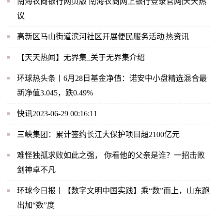
南海农商银行网页版 南海农商网上银行登录官网|天天热
议
高新区马山街道滨河社区开展便民服务活动|热资讯
【天天热闻】无界集_关于无界集介绍
环球热头条丨6月28日基金净值：诺安中小盘精选混合最
新净值3.045，跌0.49%
快讯2023-06-29 00:16:11
三峡集团：累计签约长江大保护项目超2100亿元
难怪独孤求败如此之强， 你看他的父亲是谁？一招击败
剑神卓不凡
环球今日报丨【数字文明中国实践】乘“数”而上，山东跑
出加“数”度