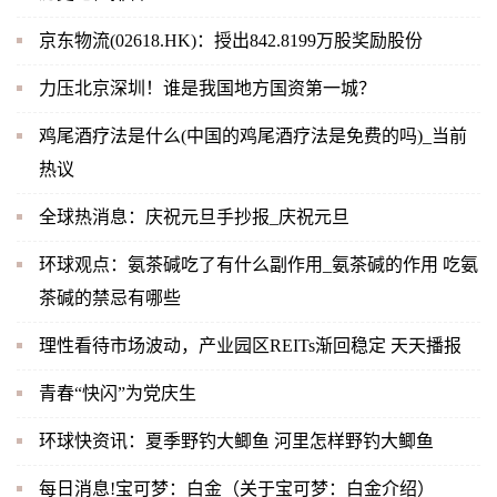
京东物流(02618.HK)：授出842.8199万股奖励股份
力压北京深圳！谁是我国地方国资第一城？
鸡尾酒疗法是什么(中国的鸡尾酒疗法是免费的吗)_当前
热议
全球热消息：庆祝元旦手抄报_庆祝元旦
环球观点：氨茶碱吃了有什么副作用_氨茶碱的作用 吃氨
茶碱的禁忌有哪些
理性看待市场波动，产业园区REITs渐回稳定 天天播报
青春“快闪”为党庆生
环球快资讯：夏季野钓大鲫鱼 河里怎样野钓大鲫鱼
每日消息!宝可梦：白金（关于宝可梦：白金介绍）