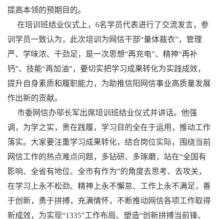
提高本领的预期目的。
在培训班结业仪式上，6名学员代表进行了交流发言，参
训学员一致认为，此次培训为网信干部“量体裁衣”，管理
严、学味浓、干劲足，是一次思想“再充电”、精神“再补
钙”、技能“再加油”，要切实把学习成果转化为实践成效，
提升自身素质和履职能力，为助推信阳网信事业高质量发展
作出新的贡献。
市委网信办邬长军出席培训班结业仪式并讲话。他强
调，为学之实，贵在践履，学习目的全在于运用，推动工作
落实。大家要注重学习成果转化，结合岗位实际，围绕当前
网信工作的热点难点问题，多钻研、多琢磨，站在“全国有
影响、全省有地位、全市有作为”的角度去思考、去攻关，
在学习上永不松劲、精神上永不懈怠、工作上永不满足，善
于创新，勇于拼搏，充满情怀，不断推动网信各项工作取得
新成效，为实现“1335”工作布局、塑造“创新拼搏当前锋、