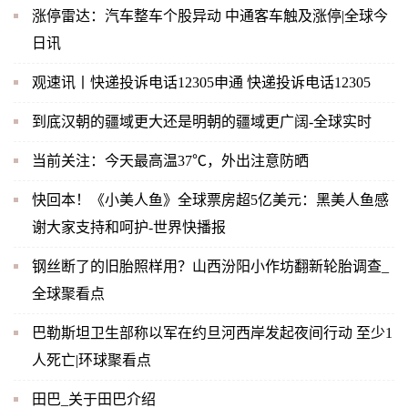
涨停雷达：汽车整车个股异动 中通客车触及涨停|全球今
日讯
观速讯丨快递投诉电话12305申通 快递投诉电话12305
到底汉朝的疆域更大还是明朝的疆域更广阔-全球实时
当前关注：今天最高温37℃，外出注意防晒
快回本！《小美人鱼》全球票房超5亿美元：黑美人鱼感
谢大家支持和呵护-世界快播报
钢丝断了的旧胎照样用？山西汾阳小作坊翻新轮胎调查_
全球聚看点
巴勒斯坦卫生部称以军在约旦河西岸发起夜间行动 至少1
人死亡|环球聚看点
田巴_关于田巴介绍