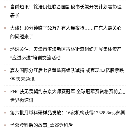
当前短讯！徐浩良任联合国副秘书长兼开发计划署协理
署长
大涨！10分钟赚了52万？有人连夜抢……广东人最关心
的问题来了
环球关注：天津市滨海新区古林街道组织开展集体资产
“应进必进”培训交流活动
嘉友国际分红后七名董监高组队减持 或套现4.2亿股票跌
停 天天通讯
FNC获无畏契约东京大师赛冠军 全球冠军赛资格赛将启_
世界微速讯
第六批月球科研样品发放：16家机构获得12328.8mg-热闻
孟郊登科后的故事_孟郊登科后