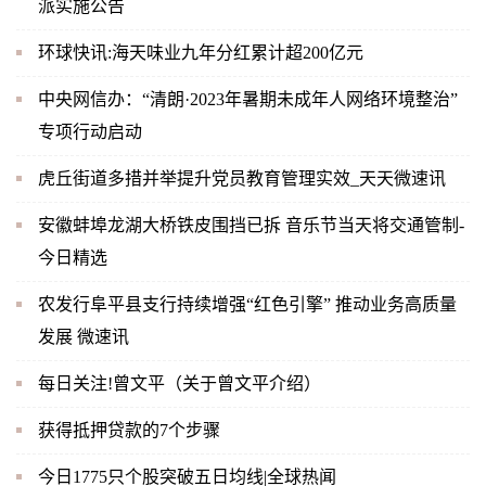
派实施公告
环球快讯:海天味业九年分红累计超200亿元
中央网信办：“清朗·2023年暑期未成年人网络环境整治”
专项行动启动
虎丘街道多措并举提升党员教育管理实效_天天微速讯
安徽蚌埠龙湖大桥铁皮围挡已拆 音乐节当天将交通管制-
今日精选
农发行阜平县支行持续增强“红色引擎” 推动业务高质量
发展 微速讯
每日关注!曾文平（关于曾文平介绍）
获得抵押贷款的7个步骤
今日1775只个股突破五日均线|全球热闻