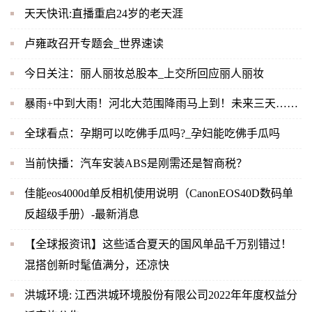
天天快讯:直播重启24岁的老天涯
卢雍政召开专题会_世界速读
今日关注：丽人丽妆总股本_上交所回应丽人丽妆
暴雨+中到大雨！河北大范围降雨马上到！未来三天……
全球看点：孕期可以吃佛手瓜吗?_孕妇能吃佛手瓜吗
当前快播：汽车安装ABS是刚需还是智商税？
佳能eos4000d单反相机使用说明（CanonEOS40D数码单
反超级手册）-最新消息
【全球报资讯】这些适合夏天的国风单品千万别错过！
混搭创新时髦值满分，还凉快
洪城环境: 江西洪城环境股份有限公司2022年年度权益分