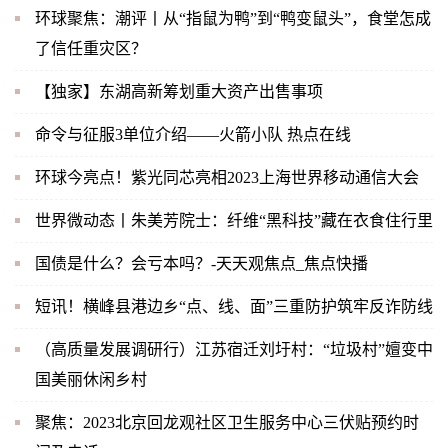
环球聚焦：潮评丨从“指鼠为鸭”到“鸭变鼠头”，食堂怎成
了信任重灾区？
【独家】东湖高新筹划重大资产出售事项
命令与征服3单位介绍——火箭小队 热点在线
环球今亮点！紫光同芯亮相2023上海世界移动通信大会
世界微动态丨朱美芳院士：纤维“黑科技”藏在衣食住行里
国债是什么？会亏本吗？-天天观焦点_焦点快播
短讯！横峰县港边乡“点、线、面”三重防护筑牢反诈防线
（高质量发展调研行）江苏宿迁刘圩村：“垃圾村”嬗变中
国美丽休闲乡村
聚焦：2023北京回龙观社区卫生服务中心三伏贴预约时