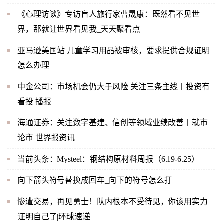
《心理访谈》专访盲人旅行家曹晟康：既然看不见世
界，那就让世界看见我_天天聚看点
亚马逊美国站 儿童学习用品被审核，要求提供合规证明
怎么办理
中金公司：市场机会仍大于风险 关注三条主线丨投资有
看投 播报
海通证券：关注数字基建、信创等领域业绩改善丨就市
论市 世界报资讯
当前头条：Mysteel：钢结构原材料周报（6.19-6.25）
向下箭头符号替换成回车_向下的符号怎么打
惨遭交易，再见勇士！队内根本不受待见，你该用实力
证明自己了|环球速递