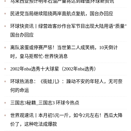
马来西亚预计明年石油产量将达到峰值|环球新资讯
民进党当局继续阻挠两岸直航点复航，国台办回应
环球快资讯丨绿营政客炒作台军节目出现大陆用语“质量”
国台办回应
离队滚蛋或停赛严惩！当世第二人成笑柄，10天倒计
时，皇马拒帮忙-世界快消息
2002年nba选秀十大球星（2002年nba选秀）
环球热消息：《街娃儿》：躁动不安的年轻人，无可奈
何的命运
三国志3秘籍_三国志3 环球今热点
世界观速讯丨本月初5元一斤，如今2元左右！西瓜大降
价了，这种吃法成爆款