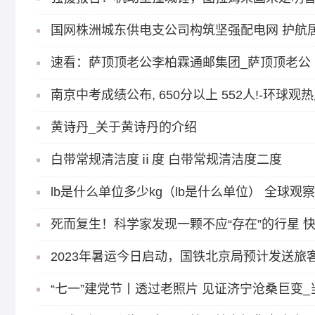
国网株洲城东供电支公司构筑坚强配电网 护航
速看：萨顶顶老公李柏霖通邮集团_萨顶顶老公
南京中考成绩公布, 650分以上 552人!-环球观
黄诗丹_关于黄诗丹的介绍
白带常规清洁度ⅱ度 白带常规清洁度二度
lb是什么单位多少kg（lb是什么单位） 全球观察
死而复生！科学家发现一颗不应“存在”的行星 
2023年暑运今日启动，国铁北京局预计发送旅客
“七一”建党节丨透过老照片 见证济宁沧桑巨变_