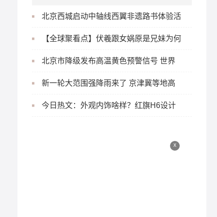
北京西城启动中轴线西翼非遗路书体验活
动|每日焦点
【全球聚看点】伏羲跟女娲原是兄妹为何
能结合？他们向苍天祈求时，有什么指
北京市降级发布高温黄色预警信号 世界
示？
速读
新一轮大范围强降雨来了 京津冀等地高
温将短暂减弱
今日热文：外观内饰啥样？红旗H6设计
草图曝光
x