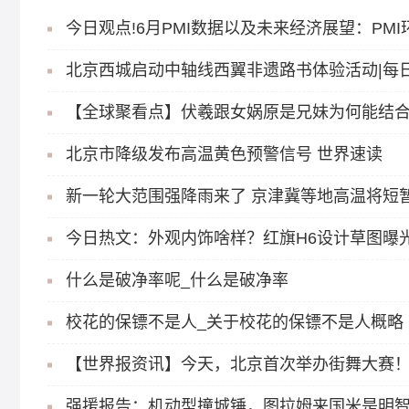
今日观点!6月PMI数据以及未来经济展望：PM
北京西城启动中轴线西翼非遗路书体验活动|每
北京市降级发布高温黄色预警信号 世界速读
新一轮大范围强降雨来了 京津冀等地高温将短
今日热文：外观内饰啥样？红旗H6设计草图曝
什么是破净率呢_什么是破净率
校花的保镖不是人_关于校花的保镖不是人概略
【世界报资讯】今天，北京首次举办街舞大赛
强援报告：机动型撞城锤，图拉姆来国米是明智