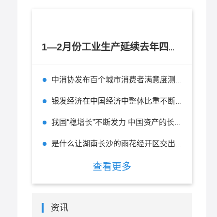
1—2月份工业生产延续去年四季度以来逐月回升态势
中消协发布百个城市消费者满意度测评报告 杭州位列全国百城第二
银发经济在中国经济中整体比重不断上升 在未来有无限的前景
我国“稳增长”不断发力 中国资产的长期投资价值不改
是什么让湖南长沙的雨花经开区交出一张“五好”园区的精彩答卷？
查看更多
资讯