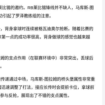
莱比锡的邀约。RB莱比锡锋线并不缺人，马库斯-图
成功引起了罗泽教练组的注意。
慢，背身拿球时连续被格瓦迪奥尔抢断。随着比赛的
拿第一点的成功率很高，背身做球的感觉也越来越
拉姆的支点作用（在联赛环境中）非常突出，丢球后
。
面传递通过中场，马库斯-图拉姆的桥头堡属性非常重
姆迅速调整了打法，接应长传时会提前卡位，拿球前
参与反抢，展现出了不错的支点属性。