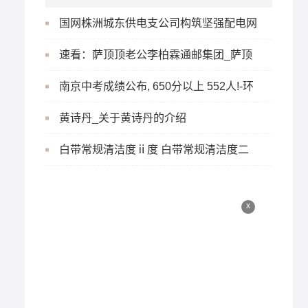
国网株洲城东供电支公司构筑坚强配电网
护航居民清凉度夏
速看：萨顶顶老公李柏霖通邮集团_萨顶
顶老公
南京中考成绩公布, 650分以上 552人!-环
球观热点
黄诗丹_关于黄诗丹的介绍
白带常规清洁度ⅱ度 白带常规清洁度二
度
x