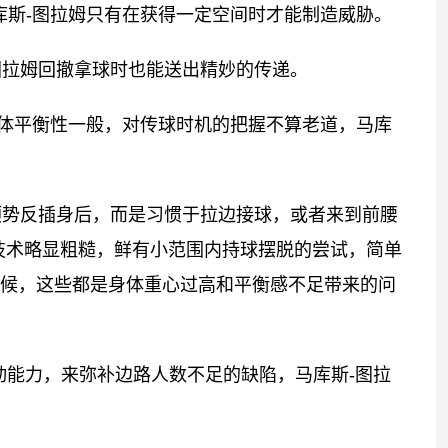
库斯-图拉姆只有在获得一定空间时才能制造威胁。
图拉姆回撤拿球时也能送出精妙的传递。
体平衡性一般，对传球时机的把握不算老道，马库
顺势反插身后，而是习惯于拉边接球，或者来到前腰
技术略显粗糙，鲜有小范围内持球摆脱的尝试，简单
候，这些都是身体重心过高和平衡感不足带来的问
扯动能力，来弥补边路人数不足的缺陷，马库斯-图拉