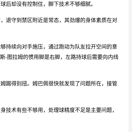
断球后却没有控制住，脚下技术不够细腻。
防，退守到禁区附近是常态，其劲爆的身体素质在对
能够持续向对手施压，通过跑动为队友拉开空间的意
斯-图拉姆的惯用脚是右脚，左路持球后需要向内线
拉姆踢得别扭。姆巴佩很快就发现了问题所在，接管
背身技术有些不够用，处理球精度不足是主要问题，