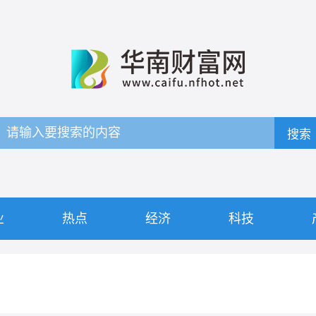
搜索
业
热点
经济
科技