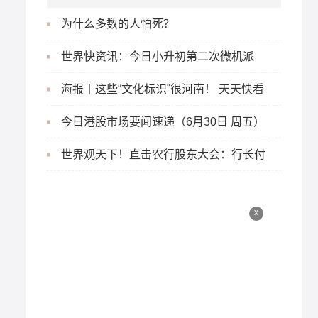
为什么多数的人怕死？
世界快资讯：今日小升初第二次微机派
位，6万多小学毕业生参与派位
海报丨这些“文化标识”很河南！ 天天快看
今日港股市场要闻速递（6月30日 周五）
新消息
世界观天下！直击农行股东大会：行长付
万军称努力为股东提供长期稳健回报
x