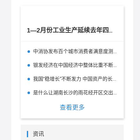
1—2月份工业生产延续去年四季度以来逐月回升态势
中消协发布百个城市消费者满意度测评报告 杭州位列全国百城第二
银发经济在中国经济中整体比重不断上升 在未来有无限的前景
我国“稳增长”不断发力 中国资产的长期投资价值不改
是什么让湖南长沙的雨花经开区交出一张“五好”园区的精彩答卷？
查看更多
资讯