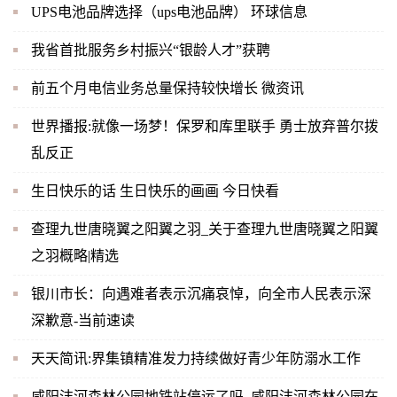
UPS电池品牌选择（ups电池品牌） 环球信息
我省首批服务乡村振兴“银龄人才”获聘
前五个月电信业务总量保持较快增长 微资讯
世界播报:就像一场梦！保罗和库里联手 勇士放弃普尔拨
乱反正
生日快乐的话 生日快乐的画画 今日快看
查理九世唐晓翼之阳翼之羽_关于查理九世唐晓翼之阳翼
之羽概略|精选
银川市长：向遇难者表示沉痛哀悼，向全市人民表示深
深歉意-当前速读
天天简讯:界集镇精准发力持续做好青少年防溺水工作
咸阳沣河森林公园地铁站停运了吗_咸阳沣河森林公园在