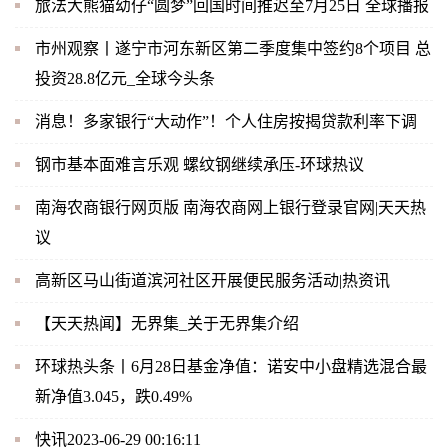
旅法大熊猫幼仔“圆梦”回国时间推迟至7月25日 全球播报
市州观察丨遂宁市河东新区第二季度集中签约8个项目 总
投资28.8亿元_全球今头条
消息！多家银行“大动作”！个人住房按揭贷款利率下调
钢市基本面难言乐观 螺纹钢继续承压-环球热议
南海农商银行网页版 南海农商网上银行登录官网|天天热
议
高新区马山街道滨河社区开展便民服务活动|热资讯
【天天热闻】无界集_关于无界集介绍
环球热头条丨6月28日基金净值：诺安中小盘精选混合最
新净值3.045，跌0.49%
快讯2023-06-29 00:16:11