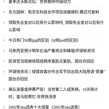
夏季达沃斯论坛：世界期待中国动力
东方园林：和京东科技合作项目进展顺利 模式可复制
领取失业金对以后有什么影响吗_领取失业金对以后有什
么影响
今日热门!tif和jpg的区别（tif和psd的区别）
马来西亚预计明年石油产量将达到峰值|环球新资讯
民进党当局继续阻挠两岸直航点复航，国台办回应
环球快资讯丨绿营政客炒作台军节目出现大陆用语“质量”
国台办回应
离队滚蛋或停赛严惩！当世第二人成笑柄，10天倒计
时，皇马拒帮忙-世界快消息
2002年nba选秀十大球星（2002年nba选秀）