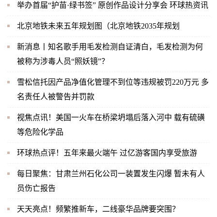
举办首届“护苗·绿书签” 原创作品设计分享会 环球热资讯
北京地铁未来五年规划图（北京地铁2035年规划
新消息丨知名歌手用毛发检测自证清白，毛发检测为何
被称为涉毒人员“照妖镜”？
雪松信托因产品净值化管理不到位等违规被罚220万元 多
名责任人被警告并罚款
视焦点讯！美国一火车在桥梁坍塌后落入河中 载有硫磺
等危险化学品
环球热点评！五年来最火端午 过亿游客国内享受旅游
每日聚焦：甘肃兰州石化公司一装置发生闪爆 暂未有人
员伤亡报告
天天亮点！频繁推新车，二线豪华品牌要突围？