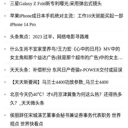
三星Galaxy Z Fold新专利曝光:采用弹出式镜头
苹果iPhone成日本手机绝对主流：工作10天就能买起一部
iPhone 14 Pro
头条焦点：2023 过半，网络电影寻路难
什么生肖不宜家里养鸟?王力宏《心中的日月》MV中的
女主角和那个益达广告(就是那个超市的广告)中的女主角
是同一人吗？-当前快播
天天头条：补偿积分 东风日产奇骏e-POWER交付或延误
【天天新要闻】马兰士4400功放参数_马兰士4400
北京今天仍40℃！才6月京津冀鲁为何这么热？还得热多
久？_天天微头条
侯丽辞任宋城演艺董事会秘书兼证券事务代表职务 世界
视点 世界快看点