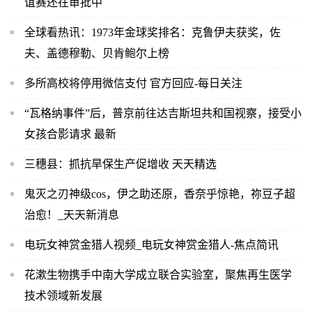
谊赛还在审批中
全球看热讯：1973年金球奖排名：克鲁伊夫获奖，佐
夫、盖德穆勒、贝肯鲍尔上榜
多所高校将停用微信支付 官方回应-每日关注
“瓦格纳事件”后，普京前往达吉斯坦共和国视察，接受小
女孩合影请求 最新
三穗县：抓抗旱保生产促增收 天天精选
鬼灭之刃神级cos，伊之助还原，香奈乎惊艳，祢豆子超
治愈！_天天新消息
电玩女神赏金猎人视频_电玩女神赏金猎人-焦点简讯
花漱生物携手中南大学成立联合实验室，聚焦再生医学
技术领域新发展