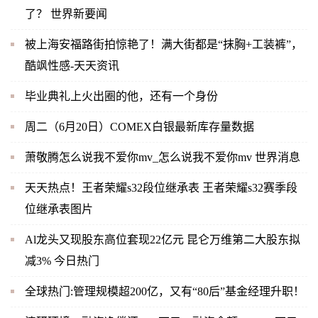
了？ 世界新要闻
被上海安福路街拍惊艳了！满大街都是“抹胸+工装裤”，
酷飒性感-天天资讯
毕业典礼上火出圈的他，还有一个身份
周二（6月20日）COMEX白银最新库存量数据
萧敬腾怎么说我不爱你mv_怎么说我不爱你mv 世界消息
天天热点！王者荣耀s32段位继承表 王者荣耀s32赛季段
位继承表图片
Al龙头又现股东高位套现22亿元 昆仑万维第二大股东拟
减3% 今日热门
全球热门:管理规模超200亿，又有“80后”基金经理升职！