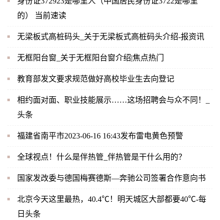
身份证372923是哪里人（中国居民身份证3722是哪里
的） 当前速读
无梁板式高桩码头_关于无梁板式高桩码头介绍-报资讯
无框阳台窗_关于无框阳台窗介绍|焦点热门
教育部发文要求规范做好高校毕业生去向登记
相约面对面、职业技能展示……这场招聘会与众不同！_
头条
福建省南平市2023-06-16 16:43发布雷电黄色预警
全球视点！什么是伴热管_伴热管是干什么用的？
国家发改委与德国梅赛德斯—奔驰公司签署合作意向书
北京今天这里最热，40.4℃！明天城区大部都要40℃-每
日头条