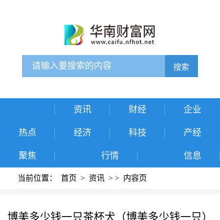
搜索
资讯
财经
企业
热点
经济
科技
产经
聚焦
行情
信息
当前位置：
首页
>
资讯
>
>
内容页
博美多少钱一只茶杯犬（博美多少钱一只）