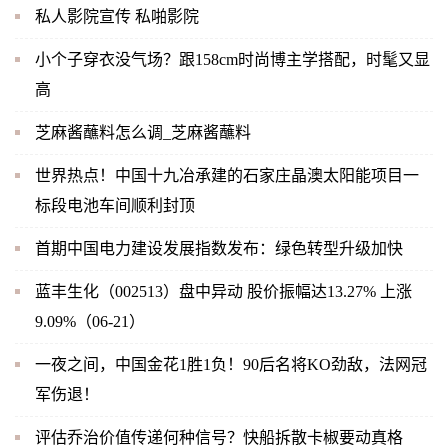
私人影院宣传 私啪影院
小个子穿衣没气场？跟158cm时尚博主学搭配，时髦又显
高
芝麻酱蘸料怎么调_芝麻酱蘸料
世界热点！中国十九冶承建的石家庄晶澳太阳能项目一
标段电池车间顺利封顶
首期中国电力建设发展指数发布：绿色转型升级加快
蓝丰生化（002513）盘中异动 股价振幅达13.27% 上涨
9.09%（06-21）
一夜之间，中国金花1胜1负！90后名将KO劲敌，法网冠
军伤退！
评估乔治价值传递何种信号？快船拆散卡椒要动真格