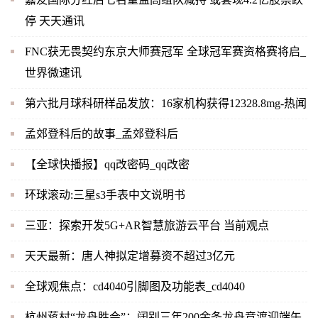
停 天天通讯
FNC获无畏契约东京大师赛冠军 全球冠军赛资格赛将启_
世界微速讯
第六批月球科研样品发放：16家机构获得12328.8mg-热闻
孟郊登科后的故事_孟郊登科后
【全球快播报】qq改密码_qq改密
环球滚动:三星s3手表中文说明书
三亚：探索开发5G+AR智慧旅游云平台 当前观点
天天最新：唐人神拟定增募资不超过3亿元
全球观焦点：cd4040引脚图及功能表_cd4040
杭州蒋村“龙舟胜会”：阔别三年200余条龙舟竞渡迎端午