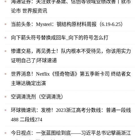
海通证券：关注数字基建、信创等领域业绩改善丨就市
论市 世界报资讯
当前头条：Mysteel：钢结构原材料周报（6.19-6.25）
向下箭头符号替换成回车_向下的符号怎么打
惨遭交易，再见勇士！队内根本不受待见，你该用实力
证明自己了|环球速递
世界消息！Netflix《怪奇物语》第五季新卡司 终结者女
主琳达确定出演
空调清洗剂（空调清洗）
环球微速讯：发榜！2023浙江高考分数线：普通一段线
488 二段线274
今日视点：一张蓝图绘到底——习近平总书记擘画浙江