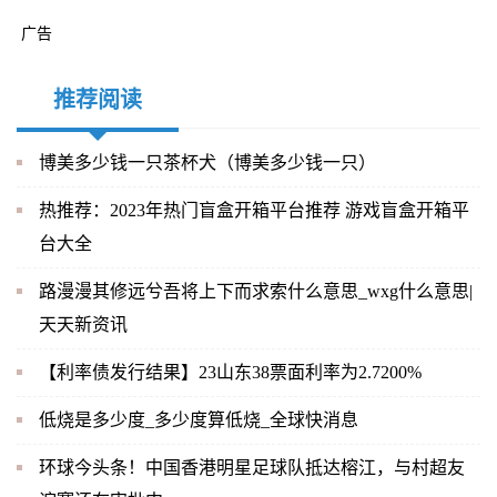
广告
推荐阅读
博美多少钱一只茶杯犬（博美多少钱一只）
热推荐：2023年热门盲盒开箱平台推荐 游戏盲盒开箱平
台大全
路漫漫其修远兮吾将上下而求索什么意思_wxg什么意思|
天天新资讯
【利率债发行结果】23山东38票面利率为2.7200%
低烧是多少度_多少度算低烧_全球快消息
环球今头条！中国香港明星足球队抵达榕江，与村超友