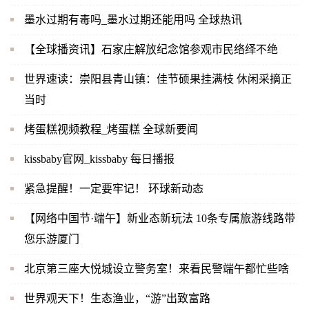
墨水过期有毒吗_墨水过期还能用吗 全球热讯
【全球播资讯】石家庄解放纪念馆参观市民络绎不绝
世界速读：崇阳县青山镇：佳节硕果挂满枝 休闲采摘正
当时
烤蛋糕视频教程_烤蛋糕 全球新要闻
kissbaby官网_kissbaby 每日播报
紧急提醒！一定要牢记！ 环球新动态
【网络中国节·端午】新业态新玩法 10条专属旅游线路带
您乐游厦门
北京第三座大悦城设立警务室！来看民警端午都忙些啥
世界观天下！生态渔业，“游”出致富路