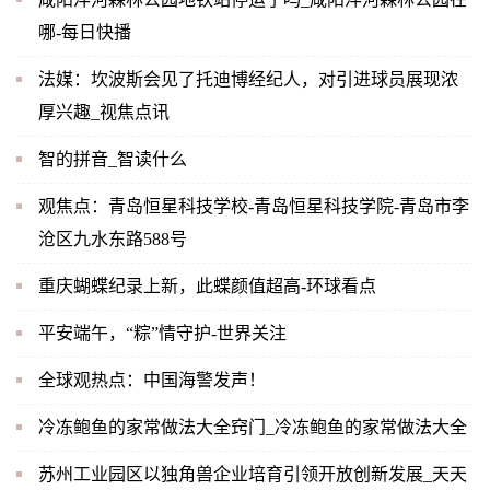
哪-每日快播
法媒：坎波斯会见了托迪博经纪人，对引进球员展现浓
厚兴趣_视焦点讯
智的拼音_智读什么
观焦点：青岛恒星科技学校-青岛恒星科技学院-青岛市李
沧区九水东路588号
重庆蝴蝶纪录上新，此蝶颜值超高-环球看点
平安端午，“粽”情守护-世界关注
全球观热点：中国海警发声！
冷冻鲍鱼的家常做法大全窍门_冷冻鲍鱼的家常做法大全
苏州工业园区以独角兽企业培育引领开放创新发展_天天