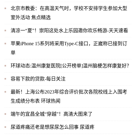
北京市教委：在高温天气时，学校不安排学生参加大型
室外活动 焦点精选
清凉一“夏”！崇阳这处水上乐园邀你欢乐畅游-天天速看
苹果iPhone 15系列将采用Type-C接口，正崴称已接到订
单
环球动态:温州康复医院[公开榜单]温州脑梗怎样康复好？
容易下款的贷款-每日关注
最新！上海公布2023年综合评价批次各院校线上入围考
生成绩分布表 环球热闻
端午的宜昌全城“穿越”！高清大图来了
尿道疼痛还老是想尿尿怎么回事 尿道疼