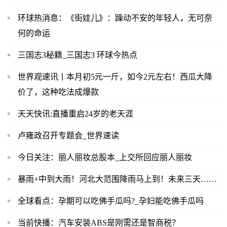
环球热消息：《街娃儿》：躁动不安的年轻人，无可奈
何的命运
三国志3秘籍_三国志3 环球今热点
世界观速讯丨本月初5元一斤，如今2元左右！西瓜大降
价了，这种吃法成爆款
天天快讯:直播重启24岁的老天涯
卢雍政召开专题会_世界速读
今日关注：丽人丽妆总股本_上交所回应丽人丽妆
暴雨+中到大雨！河北大范围降雨马上到！未来三天……
全球看点：孕期可以吃佛手瓜吗?_孕妇能吃佛手瓜吗
当前快播：汽车安装ABS是刚需还是智商税？