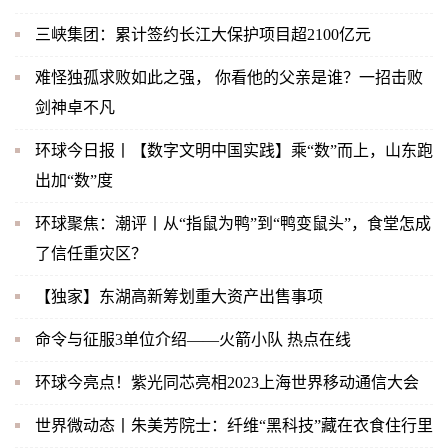
三峡集团：累计签约长江大保护项目超2100亿元
难怪独孤求败如此之强， 你看他的父亲是谁？一招击败
剑神卓不凡
环球今日报丨【数字文明中国实践】乘“数”而上，山东跑
出加“数”度
环球聚焦：潮评丨从“指鼠为鸭”到“鸭变鼠头”，食堂怎成
了信任重灾区？
【独家】东湖高新筹划重大资产出售事项
命令与征服3单位介绍——火箭小队 热点在线
环球今亮点！紫光同芯亮相2023上海世界移动通信大会
世界微动态丨朱美芳院士：纤维“黑科技”藏在衣食住行里