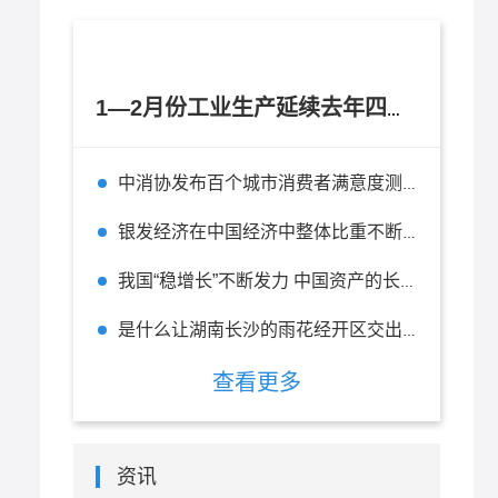
1—2月份工业生产延续去年四季度以来逐月回升态势
中消协发布百个城市消费者满意度测评报告 杭州位列全国百城第二
银发经济在中国经济中整体比重不断上升 在未来有无限的前景
我国“稳增长”不断发力 中国资产的长期投资价值不改
是什么让湖南长沙的雨花经开区交出一张“五好”园区的精彩答卷？
查看更多
资讯