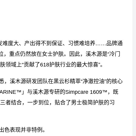
研发难度大、产出得不到保证、习惯难培养……品牌通
位，重点仍然放在女士护肤。因此，溪木源是“冷门
肤领域上“贡献了618护肤行业的最大惊喜”。
悉，溪木源研发团队在黑云杉精萃“净澈控油”的核心
NE™」与溪木源专研的Simpcare 1609™，既
三者结合，一步到位，贴合了男士极简护肤的习
出色表现并非特例。