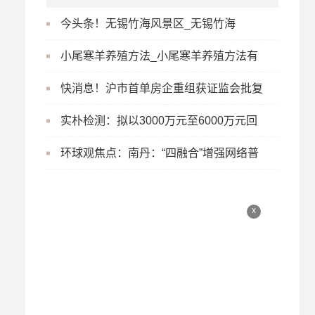
今头条！无锡竹海风景区_无锡竹海
小尾寒羊养殖方法_小尾寒羊养殖方法有
哪些_世界新消息
快消息！沪市首单房企重组获证监会批复
实朴检测：拟以3000万元至6000万元回
购股份-天天快看
环球观焦点：南丹：“四融合”增强网络普
法实效
x