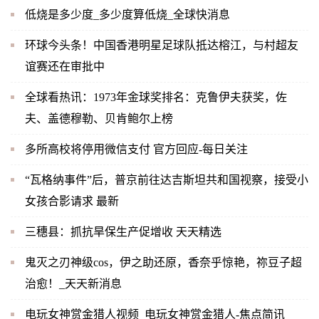
低烧是多少度_多少度算低烧_全球快消息
环球今头条！中国香港明星足球队抵达榕江，与村超友
谊赛还在审批中
全球看热讯：1973年金球奖排名：克鲁伊夫获奖，佐
夫、盖德穆勒、贝肯鲍尔上榜
多所高校将停用微信支付 官方回应-每日关注
“瓦格纳事件”后，普京前往达吉斯坦共和国视察，接受小
女孩合影请求 最新
三穗县：抓抗旱保生产促增收 天天精选
鬼灭之刃神级cos，伊之助还原，香奈乎惊艳，祢豆子超
治愈！_天天新消息
电玩女神赏金猎人视频_电玩女神赏金猎人-焦点简讯