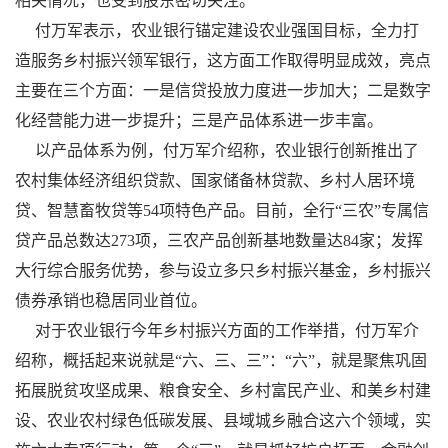
相关情况，也受到股东密切关注。
付万军表示，农业银行锚定建设农业强国目标，全力打
造服务乡村振兴领军银行，这方面工作取得明显成效，亮点
主要在三个方面：一是信贷投放力度进一步加大；二是数字
化经营能力进一步提升；三是产品体系进一步丰富。
以产品体系为例，付万军介绍称，农业银行创新推出了
农村集体经济组织贷款、国家储备林贷款、乡村人居环境
贷、智慧畜牧贷等54项特色产品。目前，全行“三农”专属信
贷产品总数达273项，三农产品创新基地数量达84家；发挥
大行综合服务优势，参与设立多只乡村振兴基金，乡村振兴
债券承销也稳居同业首位。
对于农业银行今年乡村振兴方面的工作举措，付万军介
绍称，概括起来说就是“六、三、三”：“六”，就是聚焦巩固
拓展脱贫攻坚成果、粮食安全、乡村富民产业、和美乡村建
设、农业农村绿色低碳发展、县域城乡融合这六个领域，实