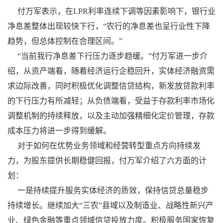
付万军表示，在LPR利率连续下调等因素影响下，银行业
净息差整体出现较快下行，“农行的净息差也呈行业性下降
趋势，但总体控制在合理区间。”
“当前我行净息差下行压力逐步趋缓。”付万军进一步介
绍，从资产端看，随着经济运行企稳回升，实体经济融资需
求边际改善，同时积极优化调整信贷结构，新发放贷款利率
的下行压力有所减轻；从负债端看，受益于存款利率市场化
调整机制的持续释放，以及主动加强精细化定价管理，存款
成本压力将进一步得到缓解。
对于如何在优势业务领域和经营转型重点方向持续发
力，为股东提供长期稳健回报，付万军介绍了六方面的计
划：
一是持续提升服务实体经济的质效，保持信贷总量稳步
持续增长。继续加大“三农”县域以及制造业、战略性新兴产
业、绿色金融等重点领域信贷投放力度。积极服务国家恢复