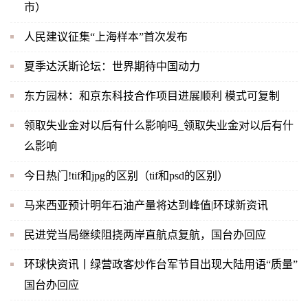
市）
人民建议征集“上海样本”首次发布
夏季达沃斯论坛：世界期待中国动力
东方园林：和京东科技合作项目进展顺利 模式可复制
领取失业金对以后有什么影响吗_领取失业金对以后有什
么影响
今日热门!tif和jpg的区别（tif和psd的区别）
马来西亚预计明年石油产量将达到峰值|环球新资讯
民进党当局继续阻挠两岸直航点复航，国台办回应
环球快资讯丨绿营政客炒作台军节目出现大陆用语“质量”
国台办回应