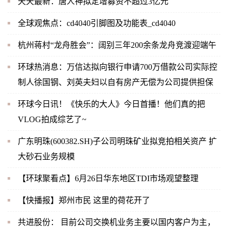
天天最新：唐人神拟定增募资不超过3亿元
全球观焦点：cd4040引脚图及功能表_cd4040
杭州蒋村“龙舟胜会”：阔别三年200余条龙舟竞渡迎端午
环球热消息：万信达拟向银行申请700万借款公司实际控
制人徐国钢、刘英夫妇以自有房产无偿为公司提供担保
环球今日讯！《快乐的大人》今日首播！他们真的把
VLOG拍成综艺了~
广东明珠(600382.SH)子公司明珠矿业拟竞拍相关资产 扩
大砂石业务规模
【环球聚看点】6月26日华东地区TDI市场观望整理
【快播报】郑州市民 这里的荷花开了
共进股份： 目前公司交换机业务主要以国内客户为主，