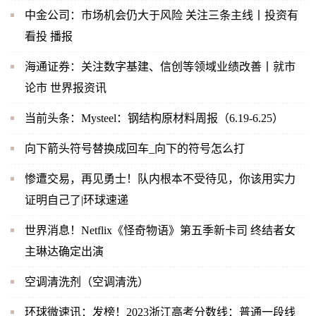
中金公司：市场机会仍大于风险 关注三条主线丨投资有
看投 播报
海通证券：关注数字基建、信创等领域业绩改善丨就市
论市 世界报资讯
当前头条：Mysteel：钢结构原材料周报（6.19-6.25）
向下箭头符号替换成回车_向下的符号怎么打
惨遭交易，再见勇士！队内根本不受待见，你该用实力
证明自己了|环球速递
世界消息！Netflix《怪奇物语》第五季新卡司 终结者女
主琳达确定出演
空调清洗剂（空调清洗）
环球微速讯：发榜！2023浙江高考分数线：普通一段线