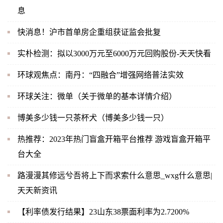
息
快消息！沪市首单房企重组获证监会批复
实朴检测：拟以3000万元至6000万元回购股份-天天快看
环球观焦点：南丹：“四融合”增强网络普法实效
环球关注：微单（关于微单的基本详情介绍）
博美多少钱一只茶杯犬（博美多少钱一只）
热推荐：2023年热门盲盒开箱平台推荐 游戏盲盒开箱平
台大全
路漫漫其修远兮吾将上下而求索什么意思_wxg什么意思|
天天新资讯
【利率债发行结果】23山东38票面利率为2.7200%