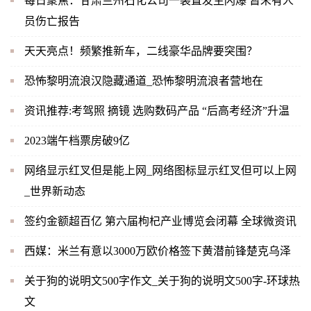
每日聚焦：甘肃兰州石化公司一装置发生闪爆 暂未有人
员伤亡报告
天天亮点！频繁推新车，二线豪华品牌要突围？
恐怖黎明流浪汉隐藏通道_恐怖黎明流浪者营地在
资讯推荐:考驾照 摘镜 选购数码产品 “后高考经济”升温
2023端午档票房破9亿
网络显示红叉但是能上网_网络图标显示红叉但可以上网
_世界新动态
签约金额超百亿 第六届枸杞产业博览会闭幕 全球微资讯
西媒：米兰有意以3000万欧价格签下黄潜前锋楚克乌泽
关于狗的说明文500字作文_关于狗的说明文500字-环球热
文