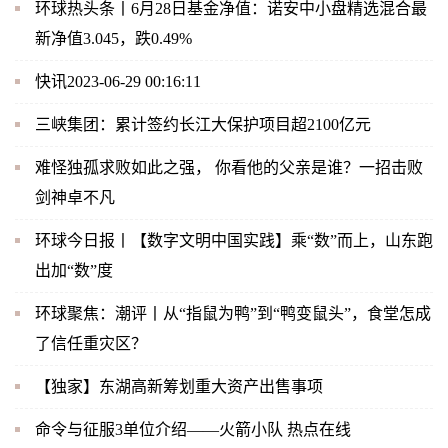
环球热头条丨6月28日基金净值：诺安中小盘精选混合最
新净值3.045，跌0.49%
快讯2023-06-29 00:16:11
三峡集团：累计签约长江大保护项目超2100亿元
难怪独孤求败如此之强， 你看他的父亲是谁？一招击败
剑神卓不凡
环球今日报丨【数字文明中国实践】乘“数”而上，山东跑
出加“数”度
环球聚焦：潮评丨从“指鼠为鸭”到“鸭变鼠头”，食堂怎成
了信任重灾区？
【独家】东湖高新筹划重大资产出售事项
命令与征服3单位介绍——火箭小队 热点在线