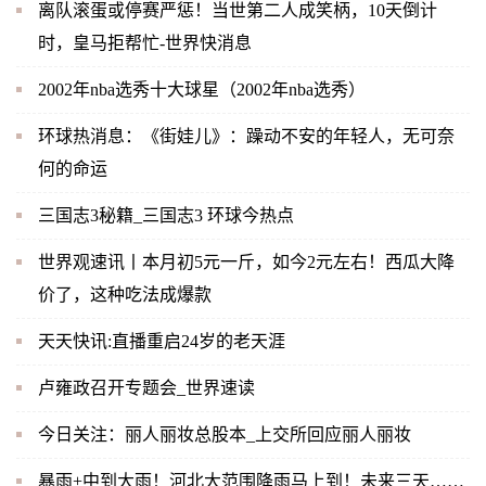
离队滚蛋或停赛严惩！当世第二人成笑柄，10天倒计
时，皇马拒帮忙-世界快消息
2002年nba选秀十大球星（2002年nba选秀）
环球热消息：《街娃儿》：躁动不安的年轻人，无可奈
何的命运
三国志3秘籍_三国志3 环球今热点
世界观速讯丨本月初5元一斤，如今2元左右！西瓜大降
价了，这种吃法成爆款
天天快讯:直播重启24岁的老天涯
卢雍政召开专题会_世界速读
今日关注：丽人丽妆总股本_上交所回应丽人丽妆
暴雨+中到大雨！河北大范围降雨马上到！未来三天……