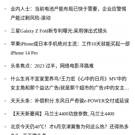
业内人士：当前电池产能布局已快于需要，企业应警惕
产能过剩风险-滚动
三星Galaxy Z Fold新专利曝光:采用弹出式镜头
苹果iPhone成日本手机绝对主流：工作10天就能买起一部
iPhone 14 Pro
头条焦点：2023 过半，网络电影寻路难
什么生肖不宜家里养鸟?王力宏《心中的日月》MV中的
女主角和那个益达广告(就是那个超市的广告)中的女主角
是同一人吗？-当前快播
天天头条：补偿积分 东风日产奇骏e-POWER交付或延误
【天天新要闻】马兰士4400功放参数_马兰士4400
北京今天仍40℃！才6月京津冀鲁为何这么热？还得热多