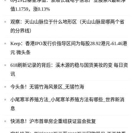
6月29日基金净值：景顺长城电子信息产业股票A最新净
值1.1759，涨0.13%
观察：天山山脉位于什么地形区（天山山脉是哪两个省
的分界线）
Keep：香港IPO发行价指导区间为每股28.92港元-61.46港
元 微头条
618刷新记录的背后：溪木源的稳与国货美妆的变 每日资
讯
今头条！无锡竹海风景区_无锡竹海
小尾寒羊养殖方法_小尾寒羊养殖方法有哪些_世界新消
息
快消息！沪市首单房企重组获证监会批复