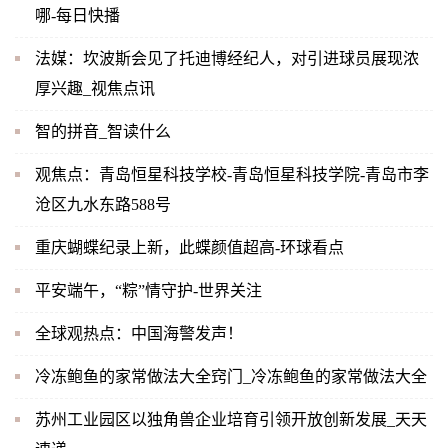
哪-每日快播
法媒：坎波斯会见了托迪博经纪人，对引进球员展现浓
厚兴趣_视焦点讯
智的拼音_智读什么
观焦点：青岛恒星科技学校-青岛恒星科技学院-青岛市李
沧区九水东路588号
重庆蝴蝶纪录上新，此蝶颜值超高-环球看点
平安端午，“粽”情守护-世界关注
全球观热点：中国海警发声！
冷冻鲍鱼的家常做法大全窍门_冷冻鲍鱼的家常做法大全
苏州工业园区以独角兽企业培育引领开放创新发展_天天