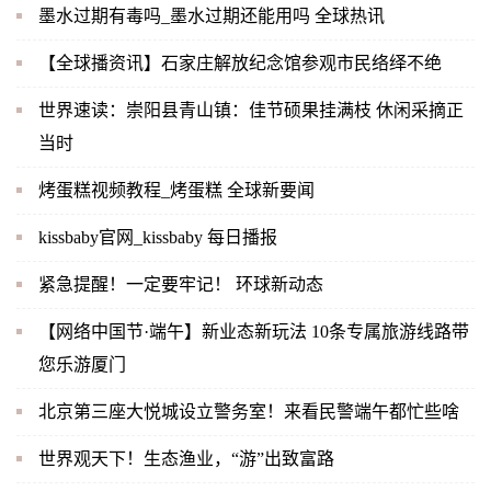
墨水过期有毒吗_墨水过期还能用吗 全球热讯
【全球播资讯】石家庄解放纪念馆参观市民络绎不绝
世界速读：崇阳县青山镇：佳节硕果挂满枝 休闲采摘正
当时
烤蛋糕视频教程_烤蛋糕 全球新要闻
kissbaby官网_kissbaby 每日播报
紧急提醒！一定要牢记！ 环球新动态
【网络中国节·端午】新业态新玩法 10条专属旅游线路带
您乐游厦门
北京第三座大悦城设立警务室！来看民警端午都忙些啥
世界观天下！生态渔业，“游”出致富路