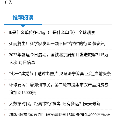
广告
推荐阅读
lb是什么单位多少kg（lb是什么单位） 全球观察
死而复生！科学家发现一颗不应“存在”的行星 快资讯
2023年暑运今日启动，国铁北京局预计发送旅客7115万
人次-每日信息
“七一”建党节丨透过老照片 见证济宁沧桑巨变_当前头条
环球要闻：＠郑州市民，第二轮市投集市农产品消费券
追加到15000张
大数据时代，距离“数字裸奔”还有多远？|天天最新
猫版“药神”案宣判：研发者获刑15年 处罚金4000万元-环