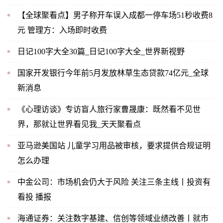
【全球聚看点】男子称开车误入成都一停车场51秒收费8
元 管理方：入场即时收费
日记100字大全30篇_日记100字大全_世界新视野
国家开发银行今年前5月发放林草生态贷款74亿元_全球
新消息
《心理访谈》专访盲人旅行家曹晟康：既然看不见世
界，那就让世界看见我_天天聚看点
亚马逊美国站 儿童学习用品被审核，要求提供合规证明
怎么办理
中金公司：市场机会仍大于风险 关注三条主线丨投资有
看投 播报
海通证券：关注数字基建、信创等领域业绩改善丨就市