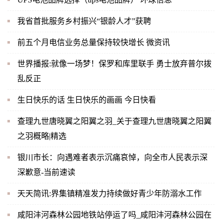
我省首批服务乡村振兴“银龄人才”获聘
前五个月电信业务总量保持较快增长 微资讯
世界播报:就像一场梦！保罗和库里联手 勇士放弃普尔拨
乱反正
生日快乐的话 生日快乐的画画 今日快看
查理九世唐晓翼之阳翼之羽_关于查理九世唐晓翼之阳翼
之羽概略|精选
银川市长：向遇难者表示沉痛哀悼，向全市人民表示深
深歉意-当前速读
天天简讯:界集镇精准发力持续做好青少年防溺水工作
咸阳沣河森林公园地铁站停运了吗_咸阳沣河森林公园在