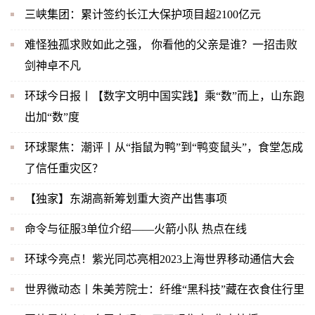
三峡集团：累计签约长江大保护项目超2100亿元
难怪独孤求败如此之强， 你看他的父亲是谁？一招击败
剑神卓不凡
环球今日报丨【数字文明中国实践】乘“数”而上，山东跑
出加“数”度
环球聚焦：潮评丨从“指鼠为鸭”到“鸭变鼠头”，食堂怎成
了信任重灾区？
【独家】东湖高新筹划重大资产出售事项
命令与征服3单位介绍——火箭小队 热点在线
环球今亮点！紫光同芯亮相2023上海世界移动通信大会
世界微动态丨朱美芳院士：纤维“黑科技”藏在衣食住行里