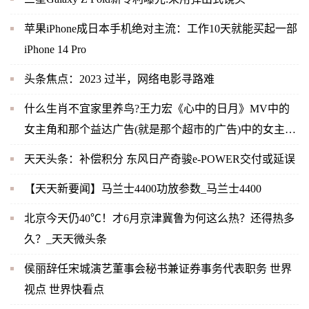
苹果iPhone成日本手机绝对主流：工作10天就能买起一部
iPhone 14 Pro
头条焦点：2023 过半，网络电影寻路难
什么生肖不宜家里养鸟?王力宏《心中的日月》MV中的
女主角和那个益达广告(就是那个超市的广告)中的女主角
是同一人吗？-当前快播
天天头条：补偿积分 东风日产奇骏e-POWER交付或延误
【天天新要闻】马兰士4400功放参数_马兰士4400
北京今天仍40℃！才6月京津冀鲁为何这么热？还得热多
久？_天天微头条
侯丽辞任宋城演艺董事会秘书兼证券事务代表职务 世界
视点 世界快看点