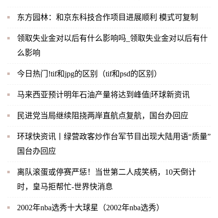
东方园林：和京东科技合作项目进展顺利 模式可复制
领取失业金对以后有什么影响吗_领取失业金对以后有什
么影响
今日热门!tif和jpg的区别（tif和psd的区别）
马来西亚预计明年石油产量将达到峰值|环球新资讯
民进党当局继续阻挠两岸直航点复航，国台办回应
环球快资讯丨绿营政客炒作台军节目出现大陆用语“质量”
国台办回应
离队滚蛋或停赛严惩！当世第二人成笑柄，10天倒计
时，皇马拒帮忙-世界快消息
2002年nba选秀十大球星（2002年nba选秀）