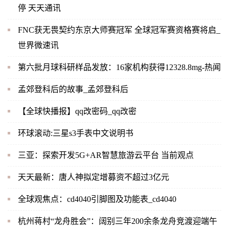
停 天天通讯
FNC获无畏契约东京大师赛冠军 全球冠军赛资格赛将启_
世界微速讯
第六批月球科研样品发放：16家机构获得12328.8mg-热闻
孟郊登科后的故事_孟郊登科后
【全球快播报】qq改密码_qq改密
环球滚动:三星s3手表中文说明书
三亚：探索开发5G+AR智慧旅游云平台 当前观点
天天最新：唐人神拟定增募资不超过3亿元
全球观焦点：cd4040引脚图及功能表_cd4040
杭州蒋村“龙舟胜会”：阔别三年200余条龙舟竞渡迎端午