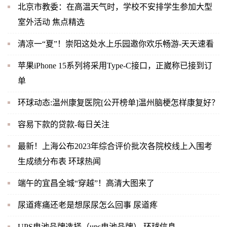
北京市教委：在高温天气时，学校不安排学生参加大型
室外活动 焦点精选
清凉一“夏”！崇阳这处水上乐园邀你欢乐畅游-天天速看
苹果iPhone 15系列将采用Type-C接口，正崴称已接到订
单
环球动态:温州康复医院[公开榜单]温州脑梗怎样康复好？
容易下款的贷款-每日关注
最新！上海公布2023年综合评价批次各院校线上入围考
生成绩分布表 环球热闻
端午的宜昌全城“穿越”！高清大图来了
尿道疼痛还老是想尿尿怎么回事 尿道疼
UPS电池品牌选择（ups电池品牌） 环球信息