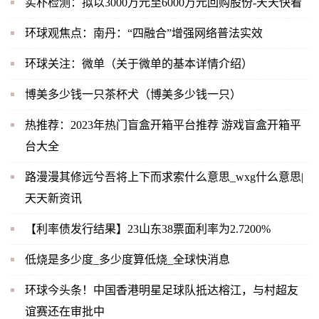
实朴检测：拟以3000万元至6000万元回购股份-天天快看
环球观焦点：南丹：“四融合”增强网络普法实效
环球关注：微单（关于微单的基本详情介绍）
博美多少钱一只茶杯犬（博美多少钱一只）
热推荐：2023年热门盲盒开箱平台推荐 游戏盲盒开箱平
台大全
路漫漫其修远兮吾将上下而求索什么意思_wxg什么意思|
天天新资讯
【利率债发行结果】23山东38票面利率为2.7200%
低烧是多少度_多少度算低烧_全球快消息
环球今头条！中国香港明星足球队抵达榕江，与村超友
谊赛还在审批中