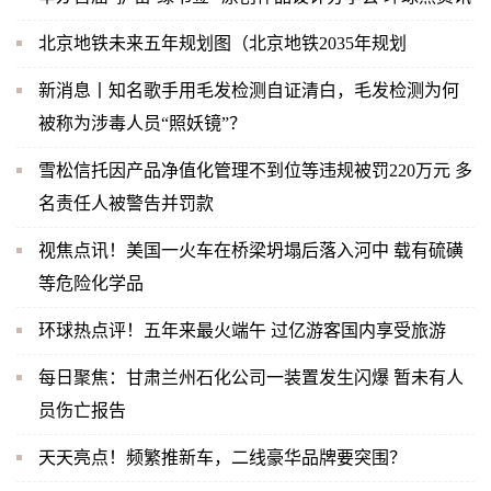
北京地铁未来五年规划图（北京地铁2035年规划
新消息丨知名歌手用毛发检测自证清白，毛发检测为何
被称为涉毒人员“照妖镜”？
雪松信托因产品净值化管理不到位等违规被罚220万元 多
名责任人被警告并罚款
视焦点讯！美国一火车在桥梁坍塌后落入河中 载有硫磺
等危险化学品
环球热点评！五年来最火端午 过亿游客国内享受旅游
每日聚焦：甘肃兰州石化公司一装置发生闪爆 暂未有人
员伤亡报告
天天亮点！频繁推新车，二线豪华品牌要突围？