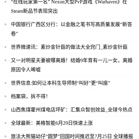
“在线玩家第一名” Nexon大型PvP游戏《Warhaven》在
Steam新品节表现突出
中国银行广西区分行：以金融之笔书写高质量发展“新答
卷”
世界微速讯：素炒金针菇的做法大全窍门_素炒金针菇
又一对明星夫妻被曝离婚！结婚9年育有一儿一女，离婚
原因令人唏嘘
世界信息:如何让本科生导师制“叫好”更“叫座”
档案袋，拆不得！
山西焦煤霍州煤电店坪矿：汇集众智创效益_全球今热点
全球最新：美格智能6月29日快速上涨
旅法大熊猫幼仔“圆梦”回国时间推迟至7月25日 全球播报