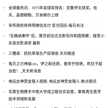
全球看热讯：1973年金球奖排名：克鲁伊夫获奖，佐
夫、盖德穆勒、贝肯鲍尔上榜
多所高校将停用微信支付 官方回应-每日关注
“瓦格纳事件”后，普京前往达吉斯坦共和国视察，接受小
女孩合影请求 最新
三穗县：抓抗旱保生产促增收 天天精选
鬼灭之刃神级cos，伊之助还原，香奈乎惊艳，祢豆子超
治愈！_天天新消息
电玩女神赏金猎人视频_电玩女神赏金猎人-焦点简讯
花漱生物携手中南大学成立联合实验室，聚焦再生医学
技术领域新发展