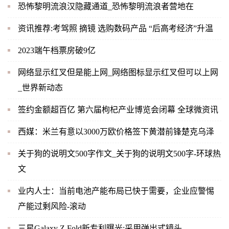
恐怖黎明流浪汉隐藏通道_恐怖黎明流浪者营地在
资讯推荐:考驾照 摘镜 选购数码产品 “后高考经济”升温
2023端午档票房破9亿
网络显示红叉但是能上网_网络图标显示红叉但可以上网
_世界新动态
签约金额超百亿 第六届枸杞产业博览会闭幕 全球微资讯
西媒：米兰有意以3000万欧价格签下黄潜前锋楚克乌泽
关于狗的说明文500字作文_关于狗的说明文500字-环球热
文
业内人士：当前电池产能布局已快于需要，企业应警惕
产能过剩风险-滚动
三星Galaxy Z Fold新专利曝光:采用弹出式镜头