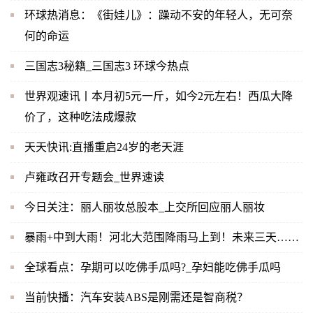
环球热消息：《街娃儿》：躁动不安的年轻人，无可奈
何的命运
三国志3秘籍_三国志3 环球今热点
世界观速讯丨本月初5元一斤，如今2元左右！西瓜大降
价了，这种吃法成爆款
天天快讯:直播重启24岁的老天涯
卢雍政召开专题会_世界速读
今日关注：丽人丽妆总股本_上交所回应丽人丽妆
暴雨+中到大雨！河北大范围降雨马上到！未来三天……
全球看点：孕期可以吃佛手瓜吗?_孕妇能吃佛手瓜吗
当前快播：汽车安装ABS是刚需还是智商税？