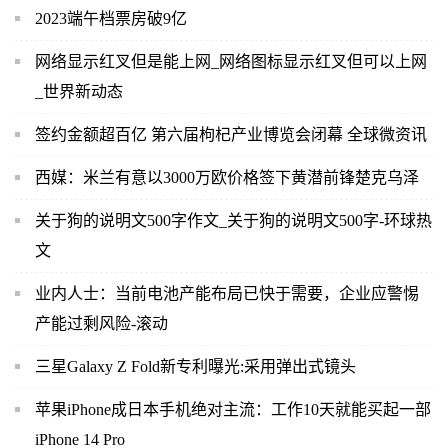
2023端午档票房破9亿
网络显示红叉但是能上网_网络图标显示红叉但可以上网
_世界新动态
签约金额超百亿 第六届枸杞产业博览会闭幕 全球微资讯
西媒：米兰有意以3000万欧价格签下黄潜前锋楚克乌泽
关于狗的说明文500字作文_关于狗的说明文500字-环球热
文
业内人士：当前电池产能布局已快于需要，企业应警惕
产能过剩风险-滚动
三星Galaxy Z Fold新专利曝光:采用弹出式镜头
苹果iPhone成日本手机绝对主流：工作10天就能买起一部
iPhone 14 Pro