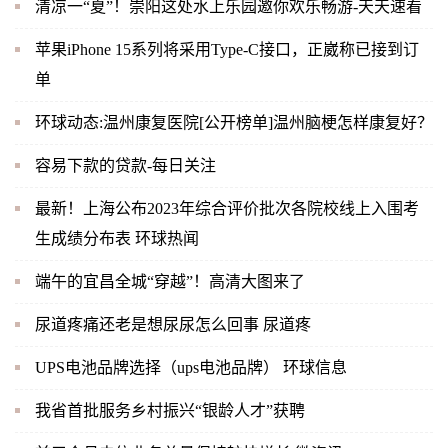
清凉一“夏”！崇阳这处水上乐园邀你欢乐畅游-天天速看
苹果iPhone 15系列将采用Type-C接口，正崴称已接到订
单
环球动态:温州康复医院[公开榜单]温州脑梗怎样康复好？
容易下款的贷款-每日关注
最新！上海公布2023年综合评价批次各院校线上入围考
生成绩分布表 环球热闻
端午的宜昌全城“穿越”！高清大图来了
尿道疼痛还老是想尿尿怎么回事 尿道疼
UPS电池品牌选择（ups电池品牌） 环球信息
我省首批服务乡村振兴“银龄人才”获聘