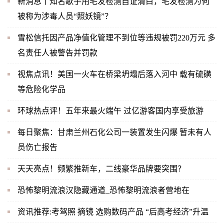
新消息丨知名歌手用毛发检测自证清白，毛发检测为何
被称为涉毒人员“照妖镜”？
雪松信托因产品净值化管理不到位等违规被罚220万元 多
名责任人被警告并罚款
视焦点讯！美国一火车在桥梁坍塌后落入河中 载有硫磺
等危险化学品
环球热点评！五年来最火端午 过亿游客国内享受旅游
每日聚焦：甘肃兰州石化公司一装置发生闪爆 暂未有人
员伤亡报告
天天亮点！频繁推新车，二线豪华品牌要突围？
恐怖黎明流浪汉隐藏通道_恐怖黎明流浪者营地在
资讯推荐:考驾照 摘镜 选购数码产品 “后高考经济”升温