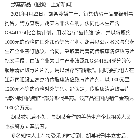
涉案药品（图源：上游新闻）
2021年4月22日，胡某涉嫌生产、销售伪劣产品罪被刑事
拘留。警方查明，胡某为非法牟利，伙同他人生产含
GS441524化合物针剂，用以治疗“猫传腹”病，并以每瓶约
1000元的价格向国外加价销售牟利。胡某以公司名义与兽药
生产企业签订协议、合同，采取套用兽药传腹康清瘟败毒片
批文手段，由该企业为其生产非法添加GS441524成分的传
腹康清瘟败毒片片剂，用以治疗“猫传腹”。同时委托他人在
江苏南通设立窝点将传腹康清瘟败毒片片剂，以1000元至
1200元不等的价格对外销售。经认定，传腹康清瘟败毒片
“海外版国内销售”部分系假兽药。该产品在国内销售金额达
1000余万元。
胡某被抓后不久，与胡某合作的兽药生产企业相关人员
也被警方立案调查。
多名知情人士在接受采访时提到，胡某被刑事立案后，