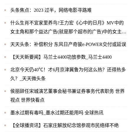
头条焦点：2023 过半，网络电影寻路难
什么生肖不宜家里养鸟?王力宏《心中的日月》MV中的
女主角和那个益达广告(就是那个超市的广告)中的女主角
是同一人吗？-当前快播
天天头条：补偿积分 东风日产奇骏e-POWER交付或延误
【天天新要闻】马兰士4400功放参数_马兰士4400
北京今天仍40℃！才6月京津冀鲁为何这么热？还得热多
久？_天天微头条
侯丽辞任宋城演艺董事会秘书兼证券事务代表职务 世界
视点 世界快看点
墨水过期有毒吗_墨水过期还能用吗 全球热讯
【全球播资讯】石家庄解放纪念馆参观市民络绎不绝