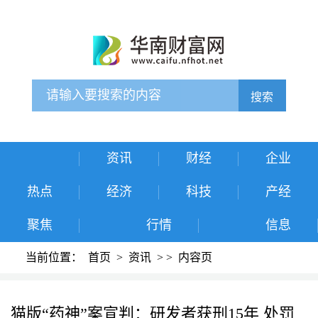
搜索
资讯
财经
企业
热点
经济
科技
产经
聚焦
行情
信息
当前位置：
首页
>
资讯
>
>
内容页
猫版“药神”案宣判：研发者获刑15年 处罚