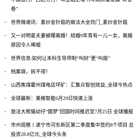
卷”
世界微速讯：素炒金针菇的做法大全窍门_素炒金针菇
又一对明星夫妻被曝离婚！结婚9年育有一儿一女，离婚
原因令人唏嘘
世界信息:如何让本科生导师制“叫好”更“叫座”
档案袋，拆不得！
山西焦煤霍州煤电店坪矿：汇集众智创效益_全球今热点
全球最新：美格智能6月29日快速上涨
旅法大熊猫幼仔“圆梦”回国时间推迟至7月25日 全球播报
市州观察丨遂宁市河东新区第二季度集中签约8个项目 总
投资28.8亿元_全球今头条