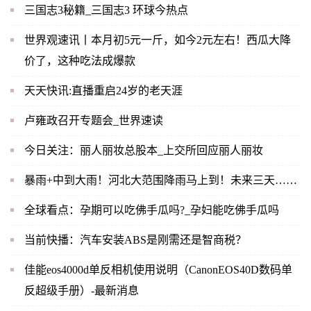
三国志3秘籍_三国志3 环球今热点
世界观速讯丨本月初5元一斤，如今2元左右！西瓜大降
价了，这种吃法成爆款
天天快讯:直播重启24岁的老天涯
卢雍政召开专题会_世界速读
今日关注：丽人丽妆总股本_上交所回应丽人丽妆
暴雨+中到大雨！河北大范围降雨马上到！未来三天……
全球看点：孕期可以吃佛手瓜吗?_孕妇能吃佛手瓜吗
当前快播：汽车安装ABS是刚需还是智商税？
佳能eos4000d单反相机使用说明（CanonEOS40D数码单
反超级手册）-最新消息