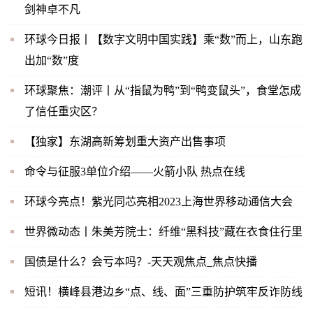
剑神卓不凡
环球今日报丨【数字文明中国实践】乘“数”而上，山东跑
出加“数”度
环球聚焦：潮评丨从“指鼠为鸭”到“鸭变鼠头”，食堂怎成
了信任重灾区？
【独家】东湖高新筹划重大资产出售事项
命令与征服3单位介绍——火箭小队 热点在线
环球今亮点！紫光同芯亮相2023上海世界移动通信大会
世界微动态丨朱美芳院士：纤维“黑科技”藏在衣食住行里
国债是什么？会亏本吗？-天天观焦点_焦点快播
短讯！横峰县港边乡“点、线、面”三重防护筑牢反诈防线