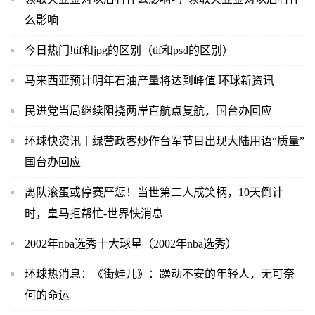
么影响
今日热门!tif和jpg的区别（tif和psd的区别）
马来西亚预计明年石油产量将达到峰值|环球新资讯
民进党当局继续阻挠两岸直航点复航，国台办回应
环球快资讯丨绿营政客炒作台军节目出现大陆用语“质量”
国台办回应
离队滚蛋或停赛严惩！当世第二人成笑柄，10天倒计
时，皇马拒帮忙-世界快消息
2002年nba选秀十大球星（2002年nba选秀）
环球热消息：《街娃儿》：躁动不安的年轻人，无可奈
何的命运