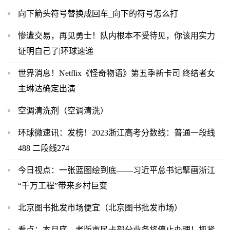
向下箭头符号替换成回车_向下的符号怎么打
惨遭交易，再见勇士！队内根本不受待见，你该用实力
证明自己了|环球速递
世界消息！Netflix《怪奇物语》第五季新卡司 终结者女
主琳达确定出演
空调清洗剂（空调清洗）
环球微速讯：发榜！2023浙江高考分数线：普通一段线
488 二段线274
今日视点：一张蓝图绘到底——习近平总书记擘画浙江
“千万工程”带来乡村巨变
北京图书批发市场便宜（北京图书批发市场）
看点：本月底，老版市民卡部分业务将停止办理！抓紧