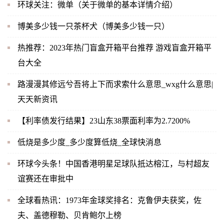
环球关注：微单（关于微单的基本详情介绍）
博美多少钱一只茶杯犬（博美多少钱一只）
热推荐：2023年热门盲盒开箱平台推荐 游戏盲盒开箱平
台大全
路漫漫其修远兮吾将上下而求索什么意思_wxg什么意思|
天天新资讯
【利率债发行结果】23山东38票面利率为2.7200%
低烧是多少度_多少度算低烧_全球快消息
环球今头条！中国香港明星足球队抵达榕江，与村超友
谊赛还在审批中
全球看热讯：1973年金球奖排名：克鲁伊夫获奖，佐
夫、盖德穆勒、贝肯鲍尔上榜