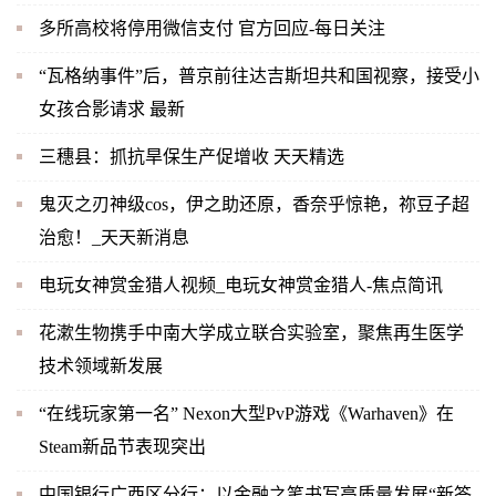
多所高校将停用微信支付 官方回应-每日关注
“瓦格纳事件”后，普京前往达吉斯坦共和国视察，接受小
女孩合影请求 最新
三穗县：抓抗旱保生产促增收 天天精选
鬼灭之刃神级cos，伊之助还原，香奈乎惊艳，祢豆子超
治愈！_天天新消息
电玩女神赏金猎人视频_电玩女神赏金猎人-焦点简讯
花漱生物携手中南大学成立联合实验室，聚焦再生医学
技术领域新发展
“在线玩家第一名” Nexon大型PvP游戏《Warhaven》在
Steam新品节表现突出
中国银行广西区分行：以金融之笔书写高质量发展“新答