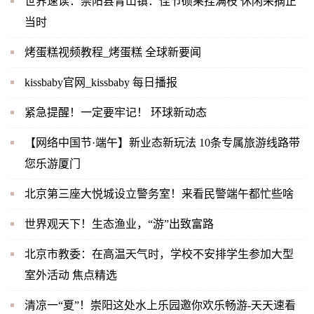
世界速读：崇阳县青山镇：佳节硕果挂满枝 休闲采摘正
当时
烤蛋糕视频教程_烤蛋糕 全球新要闻
kissbaby官网_kissbaby 每日播报
紧急提醒！一定要牢记！ 环球新动态
【网络中国节·端午】新业态新玩法 10条专属旅游线路带
您乐游厦门
北京第三座大悦城设立警务室！来看民警端午都忙些啥
世界观天下！生态渔业，“游”出致富路
北京市教委：在高温天气时，学校不安排学生参加大型
室外活动 焦点精选
清凉一“夏”！崇阳这处水上乐园邀你欢乐畅游-天天速看