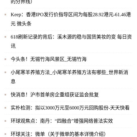
的分界线）
Keep：香港IPO发行价指导区间为每股28.92港元-61.46港
元 微头条
618刷新记录的背后：溪木源的稳与国货美妆的变 每日资
讯
今头条！无锡竹海风景区_无锡竹海
小尾寒羊养殖方法_小尾寒羊养殖方法有哪些_世界新消
息
快消息！沪市首单房企重组获证监会批复
实朴检测：拟以3000万元至6000万元回购股份-天天快看
环球观焦点：南丹：“四融合”增强网络普法实效
环球关注：微单（关于微单的基本详情介绍）