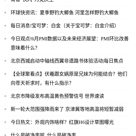
环球快资讯：夏季野钓大鲫鱼 河里怎样野钓大鲫鱼
每日消息!宝可梦：白金（关于宝可梦：白金介绍）
今日观点!6月PMI数据以及未来经济展望：PMI环比改善
意味着什么？
北京西城启动中轴线西翼非遗路书体验活动|每日焦点
【全球聚看点】伏羲跟女娲原是兄妹为何能结合？他们
向苍天祈求时，有什么指示？
北京市降级发布高温黄色预警信号 世界速读
新一轮大范围强降雨来了 京津冀等地高温将短暂减弱
今日热文：外观内饰啥样？红旗H6设计草图曝光
什么是破净率呢_什么是破净率