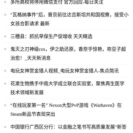
多所高校将停用微信支付 官方回应-每日关注
“瓦格纳事件”后，普京前往达吉斯坦共和国视察，接受小
女孩合影请求 最新
三穗县：抓抗旱保生产促增收 天天精选
鬼灭之刃神级cos，伊之助还原，香奈乎惊艳，祢豆子超
治愈！_天天新消息
电玩女神赏金猎人视频_电玩女神赏金猎人-焦点简讯
花漱生物携手中南大学成立联合实验室，聚焦再生医学
技术领域新发展
“在线玩家第一名” Nexon大型PvP游戏《Warhaven》在
Steam新品节表现突出
中国银行广西区分行：以金融之笔书写高质量发展“新答