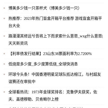
博美多少钱一只茶杯犬（博美多少钱一只）
热推荐：2023年热门盲盒开箱平台推荐 游戏盲盒开箱平
台大全
路漫漫其修远兮吾将上下而求索什么意思_wxg什么意思|
天天新资讯
【利率债发行结果】23山东38票面利率为2.7200%
低烧是多少度_多少度算低烧_全球快消息
环球今头条！中国香港明星足球队抵达榕江，与村超友
谊赛还在审批中
全球看热讯：1973年金球奖排名：克鲁伊夫获奖，佐
夫、盖德穆勒、贝肯鲍尔上榜