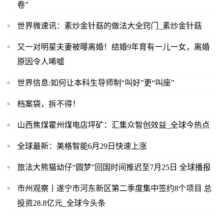
卷”
世界微速讯：素炒金针菇的做法大全窍门_素炒金针菇
又一对明星夫妻被曝离婚！结婚9年育有一儿一女，离婚
原因令人唏嘘
世界信息:如何让本科生导师制“叫好”更“叫座”
档案袋，拆不得！
山西焦煤霍州煤电店坪矿：汇集众智创效益_全球今热点
全球最新：美格智能6月29日快速上涨
旅法大熊猫幼仔“圆梦”回国时间推迟至7月25日 全球播报
市州观察丨遂宁市河东新区第二季度集中签约8个项目 总
投资28.8亿元_全球今头条