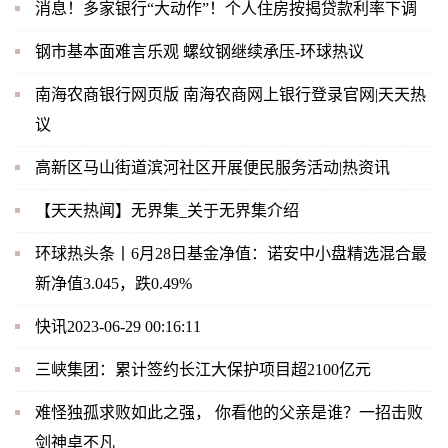
消息！多家银行“大动作”！个人住房按揭贷款利率下调
钢市基本面难言乐观 螺纹钢继续承压-环球热议
南海农商银行网页版 南海农商网上银行登录官网|天天热
议
高新区马山街道滨河社区开展便民服务活动|热资讯
【天天热闻】无界集_关于无界集介绍
环球热头条丨6月28日基金净值：诺安中小盘精选混合最
新净值3.045，跌0.49%
快讯2023-06-29 00:16:11
三峡集团：累计签约长江大保护项目超2100亿元
难怪独孤求败如此之强， 你看他的父亲是谁？一招击败
剑神卓不凡