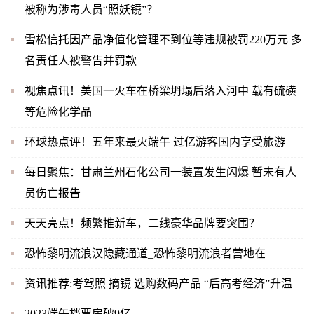
被称为涉毒人员“照妖镜”？
雪松信托因产品净值化管理不到位等违规被罚220万元 多
名责任人被警告并罚款
视焦点讯！美国一火车在桥梁坍塌后落入河中 载有硫磺
等危险化学品
环球热点评！五年来最火端午 过亿游客国内享受旅游
每日聚焦：甘肃兰州石化公司一装置发生闪爆 暂未有人
员伤亡报告
天天亮点！频繁推新车，二线豪华品牌要突围？
恐怖黎明流浪汉隐藏通道_恐怖黎明流浪者营地在
资讯推荐:考驾照 摘镜 选购数码产品 “后高考经济”升温
2023端午档票房破9亿