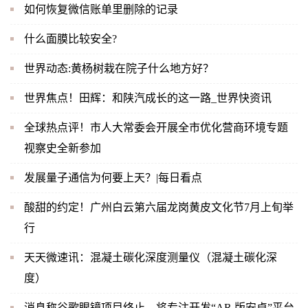
如何恢复微信账单里删除的记录
什么面膜比较安全?
世界动态:黄杨树栽在院子什么地方好？
世界焦点！田辉：和陕汽成长的这一路_世界快资讯
全球热点评！市人大常委会开展全市优化营商环境专题
视察史全新参加
发展量子通信为何要上天？|每日看点
酸甜的约定！广州白云第六届龙岗黄皮文化节7月上旬举
行
天天微速讯：混凝土碳化深度测量仪（混凝土碳化深
度）
消息称谷歌眼镜项目终止，将专注开发“AR 版安卓”平台