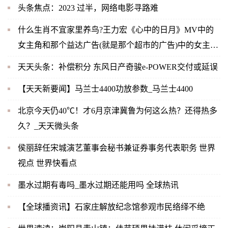
头条焦点：2023 过半，网络电影寻路难
什么生肖不宜家里养鸟?王力宏《心中的日月》MV中的
女主角和那个益达广告(就是那个超市的广告)中的女主角
是同一人吗？-当前快播
天天头条：补偿积分 东风日产奇骏e-POWER交付或延误
【天天新要闻】马兰士4400功放参数_马兰士4400
北京今天仍40℃！才6月京津冀鲁为何这么热？还得热多
久？_天天微头条
侯丽辞任宋城演艺董事会秘书兼证券事务代表职务 世界
视点 世界快看点
墨水过期有毒吗_墨水过期还能用吗 全球热讯
【全球播资讯】石家庄解放纪念馆参观市民络绎不绝