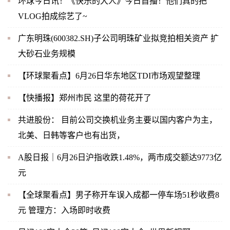
环球今日讯！《快乐的大人》今日首播！他们真的把
VLOG拍成综艺了~
广东明珠(600382.SH)子公司明珠矿业拟竞拍相关资产 扩
大砂石业务规模
【环球聚看点】6月26日华东地区TDI市场观望整理
【快播报】郑州市民 这里的荷花开了
共进股份： 目前公司交换机业务主要以国内客户为主，
北美、日韩等客户也有出货，
A股日报｜6月26日沪指收跌1.48%，两市成交额达9773亿
元
【全球聚看点】男子称开车误入成都一停车场51秒收费8
元 管理方：入场即时收费