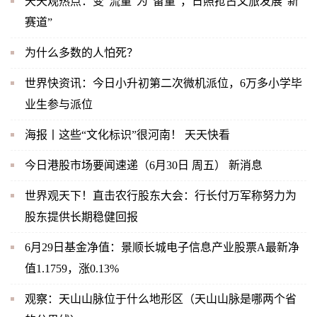
天天观热点：变“流量”为“留量”，日照抢占文旅发展“新
赛道”
为什么多数的人怕死？
世界快资讯：今日小升初第二次微机派位，6万多小学毕
业生参与派位
海报丨这些“文化标识”很河南！ 天天快看
今日港股市场要闻速递（6月30日 周五） 新消息
世界观天下！直击农行股东大会：行长付万军称努力为
股东提供长期稳健回报
6月29日基金净值：景顺长城电子信息产业股票A最新净
值1.1759，涨0.13%
观察：天山山脉位于什么地形区（天山山脉是哪两个省