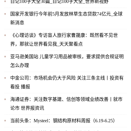
日记100字大全30篇_日记100字大全_世界新视野
国家开发银行今年前5月发放林草生态贷款74亿元_全球
新消息
《心理访谈》专访盲人旅行家曹晟康：既然看不见世
界，那就让世界看见我_天天聚看点
亚马逊美国站 儿童学习用品被审核，要求提供合规证明
怎么办理
中金公司：市场机会仍大于风险 关注三条主线丨投资有
看投 播报
海通证券：关注数字基建、信创等领域业绩改善丨就市
论市 世界报资讯
当前头条：Mysteel：钢结构原材料周报（6.19-6.25）