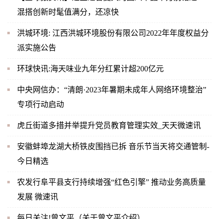
混搭创新时髦值满分，还凉快
洪城环境: 江西洪城环境股份有限公司2022年年度权益分
派实施公告
环球快讯:海天味业九年分红累计超200亿元
中央网信办：“清朗·2023年暑期未成年人网络环境整治”
专项行动启动
虎丘街道多措并举提升党员教育管理实效_天天微速讯
安徽蚌埠龙湖大桥铁皮围挡已拆 音乐节当天将交通管制-
今日精选
农发行阜平县支行持续增强“红色引擎” 推动业务高质量
发展 微速讯
每日关注!曾文平（关于曾文平介绍）