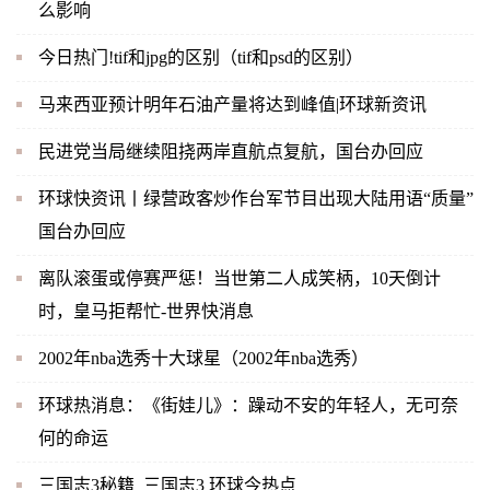
么影响
今日热门!tif和jpg的区别（tif和psd的区别）
马来西亚预计明年石油产量将达到峰值|环球新资讯
民进党当局继续阻挠两岸直航点复航，国台办回应
环球快资讯丨绿营政客炒作台军节目出现大陆用语“质量”
国台办回应
离队滚蛋或停赛严惩！当世第二人成笑柄，10天倒计
时，皇马拒帮忙-世界快消息
2002年nba选秀十大球星（2002年nba选秀）
环球热消息：《街娃儿》：躁动不安的年轻人，无可奈
何的命运
三国志3秘籍_三国志3 环球今热点