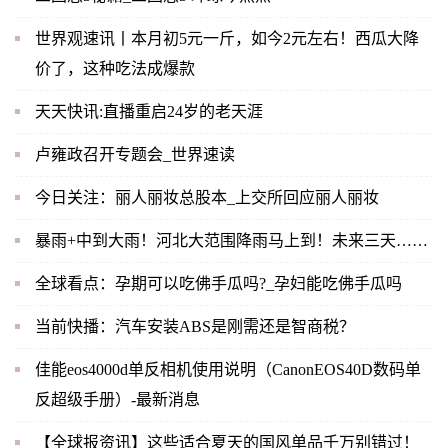
世界观速讯丨本月初5元一斤，如今2元左右！西瓜大降
价了，这种吃法成爆款
天天快讯:直播重启24岁的老天涯
卢雍政召开专题会_世界速读
今日关注：丽人丽妆总股本_上交所回应丽人丽妆
暴雨+中到大雨！河北大范围降雨马上到！未来三天……
全球看点：孕期可以吃佛手瓜吗?_孕妇能吃佛手瓜吗
当前快播：汽车安装ABS是刚需还是智商税？
佳能eos4000d单反相机使用说明（CanonEOS40D数码单
反超级手册）-最新消息
【全球报资讯】这些适合夏天的国风单品千万别错过！