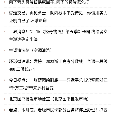
向下箭头符号替换成回车_向下的符号怎么打
惨遭交易，再见勇士！队内根本不受待见，你该用实力
证明自己了|环球速递
世界消息！Netflix《怪奇物语》第五季新卡司 终结者女
主琳达确定出演
空调清洗剂（空调清洗）
环球微速讯：发榜！2023浙江高考分数线：普通一段线
488 二段线274
今日视点：一张蓝图绘到底——习近平总书记擘画浙江
“千万工程”带来乡村巨变
北京图书批发市场便宜（北京图书批发市场）
看点：本月底，老版市民卡部分业务将停止办理！抓紧