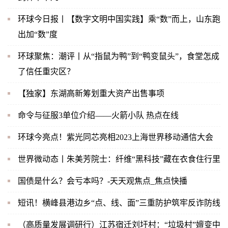
环球今日报丨【数字文明中国实践】乘“数”而上，山东跑
出加“数”度
环球聚焦：潮评丨从“指鼠为鸭”到“鸭变鼠头”，食堂怎成
了信任重灾区？
【独家】东湖高新筹划重大资产出售事项
命令与征服3单位介绍——火箭小队 热点在线
环球今亮点！紫光同芯亮相2023上海世界移动通信大会
世界微动态丨朱美芳院士：纤维“黑科技”藏在衣食住行里
国债是什么？会亏本吗？-天天观焦点_焦点快播
短讯！横峰县港边乡“点、线、面”三重防护筑牢反诈防线
（高质量发展调研行）江苏宿迁刘圩村：“垃圾村”嬗变中