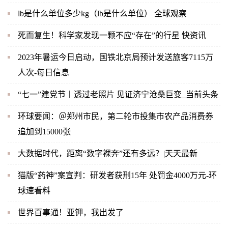
lb是什么单位多少kg（lb是什么单位） 全球观察
死而复生！科学家发现一颗不应“存在”的行星 快资讯
2023年暑运今日启动，国铁北京局预计发送旅客7115万
人次-每日信息
“七一”建党节丨透过老照片 见证济宁沧桑巨变_当前头条
环球要闻：＠郑州市民，第二轮市投集市农产品消费券
追加到15000张
大数据时代，距离“数字裸奔”还有多远？|天天最新
猫版“药神”案宣判：研发者获刑15年 处罚金4000万元-环
球速看料
世界百事通！亚钾，我出发了