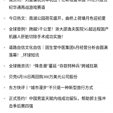
纪华通再战游戏赛道
今日热文：南湖公园荷花盛开，曲桥上荷塘月色迎初夏
全球首例！跨越5千公里！浙大邵逸夫医院5G超远程国产
机器人肝脏切除手术成功实施！
道路自信文化自信｜固生堂中医集团6月经营分析会圆满
落幕！_环球短讯
全球微资讯！“降息潮”蔓延 “存款特种兵”跨城狂飙
贝壳6月16日再回购300万美元公司股份
东方快评丨“城市漫步”不只是一种新型旅行方式
正式签约！中国男篮天赋内线成功留队，帮助郭士强冲
击季后赛四强