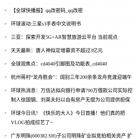
【全球快播报】qq改密码_qq改密
环球滚动:三星s3手表中文说明书
三亚：探索开发5G+AR智慧旅游云平台 当前观点
天天最新：唐人神拟定增募资不超过3亿元
全球观焦点：cd4040引脚图及功能表_cd4040
杭州蒋村“龙舟胜会”：阔别三年200余条龙舟竞渡迎端午
环球热消息：万信达拟向银行申请700万借款公司实际控
制人徐国钢、刘英夫妇以自有房产无偿为公司提供担保
环球今日讯！《快乐的大人》今日首播！他们真的把
VLOG拍成综艺了~
广东明珠(600382.SH)子公司明珠矿业拟竞拍相关资产 扩