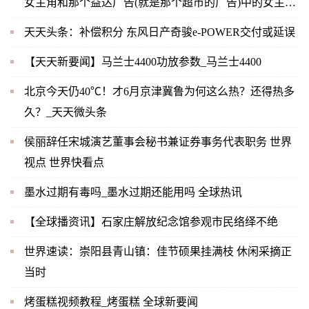
女主角和那个益达广告(就是那个超市的广告)中的女主角
是同一人吗？-当前快播
天天头条：补偿积分 东风日产奇骏e-POWER交付或延误
【天天新要闻】马兰士4400功放参数_马兰士4400
北京今天仍40℃！才6月京津冀鲁为何这么热？还得热多
久？_天天微头条
侯丽辞任宋城演艺董事会秘书兼证券事务代表职务 世界
视点 世界快看点
墨水过期有毒吗_墨水过期还能用吗 全球热讯
【全球播资讯】石家庄解放纪念馆参观市民络绎不绝
世界速读：崇阳县青山镇：佳节硕果挂满枝 休闲采摘正
当时
烤蛋糕视频教程_烤蛋糕 全球新要闻