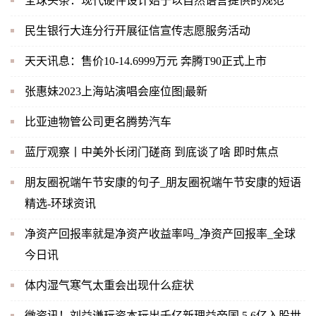
全球头条：现代硬件设计始于以自然语言提供的规范
民生银行大连分行开展征信宣传志愿服务活动
天天讯息：售价10-14.6999万元 奔腾T90正式上市
张惠妹2023上海站演唱会座位图|最新
比亚迪物管公司更名腾势汽车
蓝厅观察丨中美外长闭门磋商 到底谈了啥 即时焦点
朋友圈祝端午节安康的句子_朋友圈祝端午节安康的短语
精选-环球资讯
净资产回报率就是净资产收益率吗_净资产回报率_全球
今日讯
体内湿气寒气太重会出现什么症状
微资讯！刘益谦玩资本玩出千亿新理益帝国 5.6亿入股世