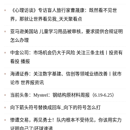
《心理访谈》专访盲人旅行家曹晟康：既然看不见世
界，那就让世界看见我_天天聚看点
亚马逊美国站 儿童学习用品被审核，要求提供合规证明
怎么办理
中金公司：市场机会仍大于风险 关注三条主线丨投资有
看投 播报
海通证券：关注数字基建、信创等领域业绩改善丨就市
论市 世界报资讯
当前头条：Mysteel：钢结构原材料周报（6.19-6.25）
向下箭头符号替换成回车_向下的符号怎么打
惨遭交易，再见勇士！队内根本不受待见，你该用实力
证明自己了|环球速递