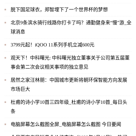
脱下国足球衣，郑智埋下了一个世界杯的梦想
北京9条滨水骑行线路你打卡了吗？通勤健身来“慢”游_全
球消息
3799元起！iQOO 11系列手机立减600元
观天下！中科曙光: 中科曙光独立董事关于公司第五届董
事会第二次会议相关事项的独立意见
居然之家汪林朋：中国城市更新将朝环保智能方向发展
市场巨大
杜甫的诗小学10首三四年级_杜甫的诗小学10首_每日头
条
电脑屏幕怎么截图全屏_电脑屏幕怎么截图 今日要闻