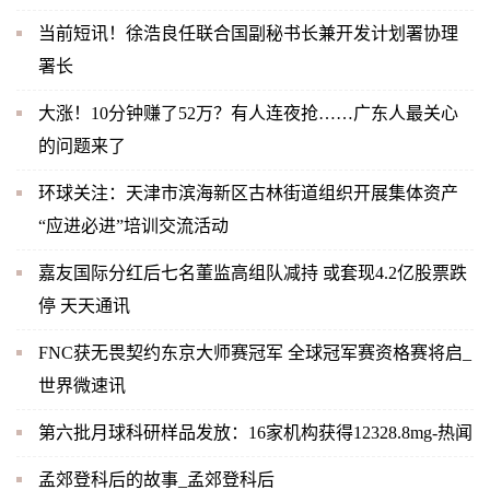
当前短讯！徐浩良任联合国副秘书长兼开发计划署协理
署长
大涨！10分钟赚了52万？有人连夜抢……广东人最关心
的问题来了
环球关注：天津市滨海新区古林街道组织开展集体资产
“应进必进”培训交流活动
嘉友国际分红后七名董监高组队减持 或套现4.2亿股票跌
停 天天通讯
FNC获无畏契约东京大师赛冠军 全球冠军赛资格赛将启_
世界微速讯
第六批月球科研样品发放：16家机构获得12328.8mg-热闻
孟郊登科后的故事_孟郊登科后