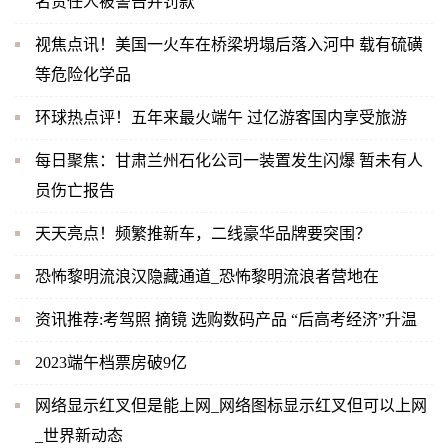
名责任人被警告并罚款
视焦点讯！美国一火车在桥梁坍塌后落入河中 载有硫磺
等危险化学品
环球热点评！五年来最火端午 过亿游客国内享受旅游
每日聚焦：甘肃兰州石化公司一装置发生闪爆 暂未有人
员伤亡报告
天天亮点！频繁推新车，二线豪华品牌要突围？
恐怖黎明流浪汉隐藏通道_恐怖黎明流浪者营地在
资讯推荐:考驾照 摘镜 选购数码产品 “后高考经济”升温
2023端午档票房破9亿
网络显示红叉但是能上网_网络图标显示红叉但可以上网
_世界新动态