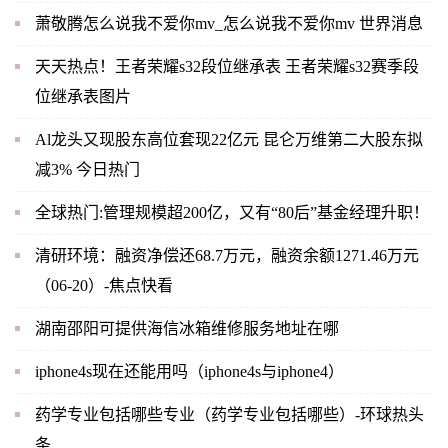
萧敬腾怎么说我不爱你mv_怎么说我不爱你mv 世界消息
天天热点！王者荣耀s32段位继承表 王者荣耀s32赛季段
位继承表图片
Al龙头又现股东高位套现22亿元 昆仑万维第二大股东拟
减3% 今日热门
全球热门:管理规模超200亿，又有“80后”基金经理升职！
清研环境：融资净偿还68.7万元，融资余额1271.46万元
（06-20）-焦点快看
湖南邵阳可提供海信冰箱维修服务地址在哪
iphone4s现在还能用吗（iphone4s与iphone4）
药学专业包括哪些专业（药学专业包括哪些）-环球热头
条