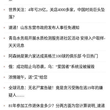
世界关注：4年亏29亿，关店4000多家，中国时尚巨头坠
落？
速递！山东东营市政府发布人事任免通知
青岛水务局开展水质检测服务进社区活动 安排入户取样-
天天讯息
阿森纳是第六家达成英格兰100球的俱乐部 今日热门
俄：成功阻止乌恐袭，乌：“爱国者”系统没被摧毁
浓情端午，送“艾”给您
全球讯息：无名尸案告破！竟是贪污受贿在逃19年的嫌
疑人……
81年参加工作退休金多少？分两方面为您计算说明_速递