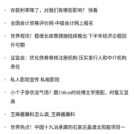
存款利率降了，对我们有哪些影响？ 快看
全国会计资格评价网-中级会计网上报名
世界视讯！稳增长政策措施陆续推出 下半年经济企稳回
升可期
证监会：优化债券审核注册机制 压实发行人和中介机构
责任
私人影院宣传 私啪影院
小个子穿衣没气场？跟158cm时尚博主学搭配，时髦又显
高
芝麻酱蘸料怎么调_芝麻酱蘸料
世界热点！中国十九冶承建的石家庄晶澳太阳能项目一