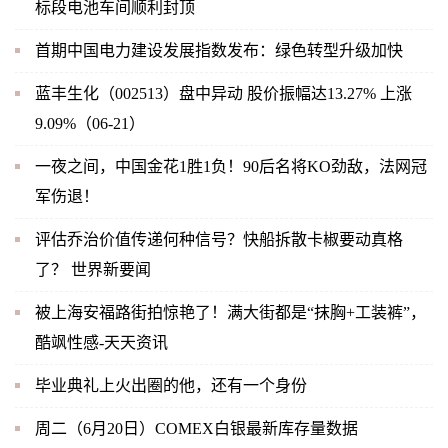
标段电池车间顺利封顶
首期中国电力建设发展指数发布：绿色转型升级加快
蓝丰生化（002513）盘中异动 股价振幅达13.27% 上涨
9.09%（06-21）
一夜之间，中国金花1胜1负！90后名将KO劲敌，法网冠
军伤退！
评估乔治价值传递何种信号？快船拆散卡椒要动真格
了？ 世界新要闻
被上海安福路街拍惊艳了！满大街都是“抹胸+工装裤”，
酷飒性感-天天资讯
毕业典礼上火出圈的他，还有一个身份
周二（6月20日）COMEX白银最新库存量数据