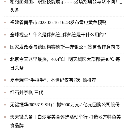
相约面对面、职业技能展示……这场招聘会与众不同！_
头条
福建省南平市2023-06-16 16:43发布雷电黄色预警
全球视点！什么是伴热管_伴热管是干什么用的？
国家发改委与德国梅赛德斯—奔驰公司签署合作意向书
北京今天这里最热，40.4℃！明天城区大部都要40℃-每
日头条
夏至端午“手拉手”，本世纪仅有7次_热推荐
红石井字棋 三代
无锡振华(605319.SH)：拟5000万元-1亿元回购公司股份
天天微头条丨白沙宴美食评选活动举行 打造地方特色美
食品牌