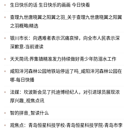
生日快乐的话 生日快乐的画画 今日快看
查理九世唐晓翼之阳翼之羽_关于查理九世唐晓翼之阳翼
之羽概略|精选
银川市长：向遇难者表示沉痛哀悼，向全市人民表示深
深歉意-当前速读
天天简讯:界集镇精准发力持续做好青少年防溺水工作
咸阳沣河森林公园地铁站停运了吗_咸阳沣河森林公园在
哪-每日快播
法媒：坎波斯会见了托迪博经纪人，对引进球员展现浓
厚兴趣_视焦点讯
智的拼音_智读什么
观焦点：青岛恒星科技学校-青岛恒星科技学院-青岛市李