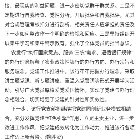
接、最现实的利益问题，进一步密切党群干群关系。二是不
定期进行自我检查、党性分析，开展批评和自我批评，尤其
对合规管理考核扣分进行剖析，相关责任人应承担的责任及
下一步如何整改作一个明确的检视和回应。三是坚持组织开
展集中学习和集中警示教育，强化了全体党员的担当意识。
农发行“执行国家意志、服务’三农’需求、遵循银行规律”
的办行理念解释了农业政策性银行的办行方向、办行宗旨和
服务理念。党建工作推进中，该行牢牢把握办行理念，采取
讲主题党课、听专题讲座、重温入党誓词等形式开展学习活
动，引导广大党员厚植爱党爱国情怀，实现了党建与办行理
念相融合，切实增强了党建的针对性和实效性。
下一步，该行党支部将继续把党建同创新业务模式相结
合，充分发挥党建“红色引擎”作用，立足主责主业，进一步
改进工作作风，把党建成效转化为工作动力，推进该行各项
工作迈上新台阶。(魏胜贤)