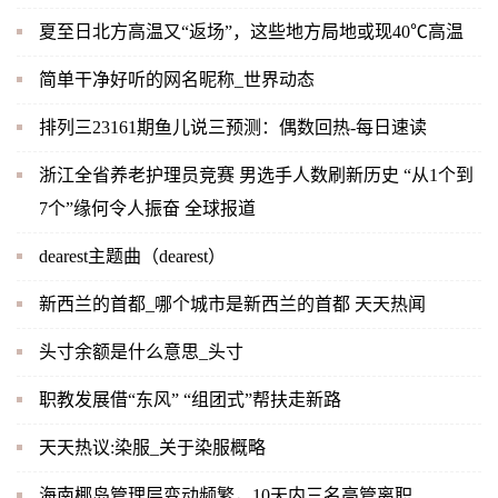
夏至日北方高温又“返场”，这些地方局地或现40℃高温
简单干净好听的网名昵称_世界动态
排列三23161期鱼儿说三预测：偶数回热-每日速读
浙江全省养老护理员竞赛 男选手人数刷新历史 “从1个到
7个”缘何令人振奋 全球报道
dearest主题曲（dearest）
新西兰的首都_哪个城市是新西兰的首都 天天热闻
头寸余额是什么意思_头寸
职教发展借“东风” “组团式”帮扶走新路
天天热议:染服_关于染服概略
海南椰岛管理层变动频繁，10天内三名高管离职