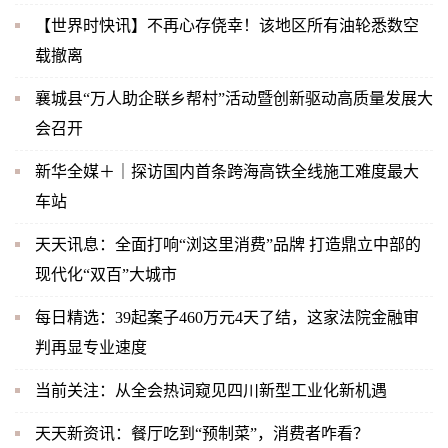
【世界时快讯】不再心存侥幸！该地区所有油轮悉数空
载撤离
襄城县“万人助企联乡帮村”活动暨创新驱动高质量发展大
会召开
新华全媒＋｜探访国内首条跨海高铁全线施工难度最大
车站
天天讯息：全面打响“浏这里消费”品牌 打造鼎立中部的
现代化“双百”大城市
每日精选：39起案子460万元4天了结，这家法院金融审
判再显专业速度
当前关注：从全会热词窥见四川新型工业化新机遇
天天新资讯：餐厅吃到“预制菜”，消费者咋看？