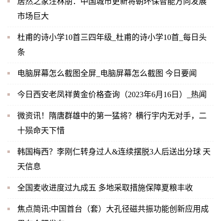
居然之家汪林朋：中国城市更新将朝环保智能方向发展
市场巨大
杜甫的诗小学10首三四年级_杜甫的诗小学10首_每日头
条
电脑屏幕怎么截图全屏_电脑屏幕怎么截图 今日要闻
今日西安老凤祥黄金价格查询（2023年6月16日）_热闻
微资讯！隋唐群雄中的第一猛将？横行宇内无对手，二
十殒命天下惜
韩国梅西？李刚仁转身过人&连续摆脱3人后送出分球 天
天信息
全国麦收进度过九成五 多地采取措施保障夏粮丰收
焦点简讯:中国首台（套）大孔径磁共振功能创新应用成