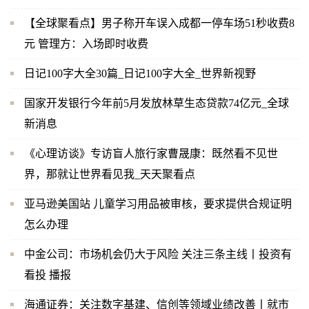
【全球聚看点】男子称开车误入成都一停车场51秒收费8
元 管理方：入场即时收费
日记100字大全30篇_日记100字大全_世界新视野
国家开发银行今年前5月发放林草生态贷款74亿元_全球
新消息
《心理访谈》专访盲人旅行家曹晟康：既然看不见世
界，那就让世界看见我_天天聚看点
亚马逊美国站 儿童学习用品被审核，要求提供合规证明
怎么办理
中金公司：市场机会仍大于风险 关注三条主线丨投资有
看投 播报
海通证券：关注数字基建、信创等领域业绩改善丨就市