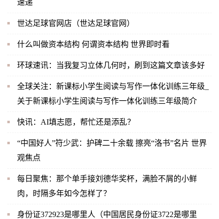
速递
世达足球官网店（世达足球官网）
什么叫做资本结构 何谓资本结构 世界即时看
环球速讯：当我复习立体几何时，刷到这篇文章该多好
全球关注：新课标小学生阅读与写作一体化训练三年级_
关于新课标小学生阅读与写作一体化训练三年级简介
快讯：AI填志愿，帮忙还是添乱？
“中国好人”符少武：护碑二十余载 擦亮“洛书”名片 世界
观焦点
每日聚焦：那个单手接刘德华奖杯，满脸不屑的小鲜
肉，时隔多年如今怎样了？
身份证372923是哪里人（中国居民身份证3722是哪里