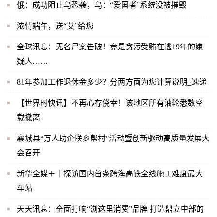
俄：成功阻止乌恐袭，乌：“爱国者”系统没被摧毁
浓情端午，送“艾”给您
全球讯息：无名尸案告破！竟是贪污受贿在逃19年的嫌
疑人……
81年参加工作退休金多少？分两方面为您计算说明_速递
【世界时快讯】不再心存侥幸！该地区所有油轮悉数空
载撤离
襄城县“万人助企联乡帮村”活动暨创新驱动高质量发展大
会召开
新华全媒＋｜探访国内首条跨海高铁全线施工难度最大
车站
天天讯息：全面打响“浏这里消费”品牌 打造鼎立中部的