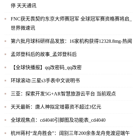
停 天天通讯
FNC获无畏契约东京大师赛冠军 全球冠军赛资格赛将启_
世界微速讯
第六批月球科研样品发放：16家机构获得12328.8mg-热闻
孟郊登科后的故事_孟郊登科后
【全球快播报】qq改密码_qq改密
环球滚动:三星s3手表中文说明书
三亚：探索开发5G+AR智慧旅游云平台 当前观点
天天最新：唐人神拟定增募资不超过3亿元
全球观焦点：cd4040引脚图及功能表_cd4040
杭州蒋村“龙舟胜会”：阔别三年200余条龙舟竞渡迎端午