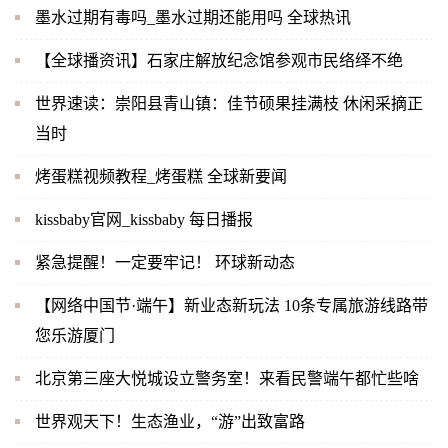
墨水过期有毒吗_墨水过期还能用吗 全球热讯
【全球播资讯】石家庄解放纪念馆参观市民络绎不绝
世界速读：崇阳县青山镇：佳节硕果挂满枝 休闲采摘正
当时
烤蛋糕视频教程_烤蛋糕 全球新要闻
kissbaby官网_kissbaby 每日播报
紧急提醒！一定要牢记！ 环球新动态
【网络中国节·端午】新业态新玩法 10条专属旅游线路带
您乐游厦门
北京第三座大悦城设立警务室！来看民警端午都忙些啥
世界观天下！生态渔业，“游”出致富路