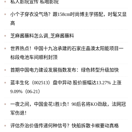
私人影院宣传 私啪影院
小个子穿衣没气场？跟158cm时尚博主学搭配，时髦又显
高
芝麻酱蘸料怎么调_芝麻酱蘸料
世界热点！中国十九冶承建的石家庄晶澳太阳能项目一
标段电池车间顺利封顶
首期中国电力建设发展指数发布：绿色转型升级加快
蓝丰生化（002513）盘中异动 股价振幅达13.27% 上涨
9.09%（06-21）
一夜之间，中国金花1胜1负！90后名将KO劲敌，法网冠
军伤退！
评估乔治价值传递何种信号？快船拆散卡椒要动真格