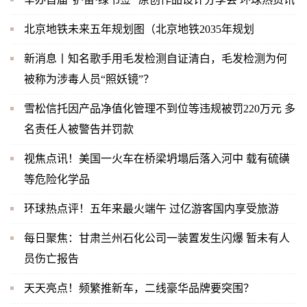
北京地铁未来五年规划图（北京地铁2035年规划
新消息丨知名歌手用毛发检测自证清白，毛发检测为何
被称为涉毒人员“照妖镜”？
雪松信托因产品净值化管理不到位等违规被罚220万元 多
名责任人被警告并罚款
视焦点讯！美国一火车在桥梁坍塌后落入河中 载有硫磺
等危险化学品
环球热点评！五年来最火端午 过亿游客国内享受旅游
每日聚焦：甘肃兰州石化公司一装置发生闪爆 暂未有人
员伤亡报告
天天亮点！频繁推新车，二线豪华品牌要突围？