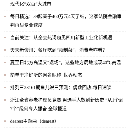
现代化“双百”大城市
每日精选：39起案子460万元4天了结，这家法院金融审
判再显专业速度
当前关注：从全会热词窥见四川新型工业化新机遇
天天新资讯：餐厅吃到“预制菜”，消费者咋看？
夏至日北方高温又“返场”，这些地方局地或现40℃高温
简单干净好听的网名昵称_世界动态
排列三23161期鱼儿说三预测：偶数回热-每日速读
浙江全省养老护理员竞赛 男选手人数刷新历史 “从1个到
7个”缘何令人振奋 全球报道
dearest主题曲（dearest）