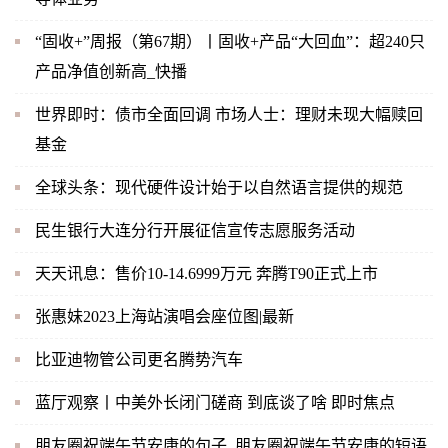
“固收+”周报（第67期）丨固收+产品“大回血”：超240只
产品净值创新高_快播
世界即时：债市全面回调 市场人士：理财未现大幅赎回
基金
全球头条：现代硬件设计始于以自然语言提供的规范
民生银行大连分行开展征信宣传志愿服务活动
天天讯息：售价10-14.6999万元 奔腾T90正式上市
张惠妹2023上海站演唱会座位图|最新
比亚迪物管公司更名腾势汽车
蓝厅观察丨中美外长闭门磋商 到底谈了啥 即时焦点
朋友圈祝端午节安康的句子_朋友圈祝端午节安康的短语