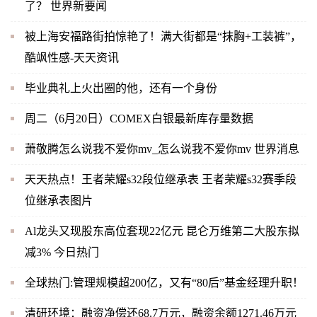
了？ 世界新要闻
被上海安福路街拍惊艳了！满大街都是“抹胸+工装裤”，
酷飒性感-天天资讯
毕业典礼上火出圈的他，还有一个身份
周二（6月20日）COMEX白银最新库存量数据
萧敬腾怎么说我不爱你mv_怎么说我不爱你mv 世界消息
天天热点！王者荣耀s32段位继承表 王者荣耀s32赛季段
位继承表图片
Al龙头又现股东高位套现22亿元 昆仑万维第二大股东拟
减3% 今日热门
全球热门:管理规模超200亿，又有“80后”基金经理升职！
清研环境：融资净偿还68.7万元，融资余额1271.46万元