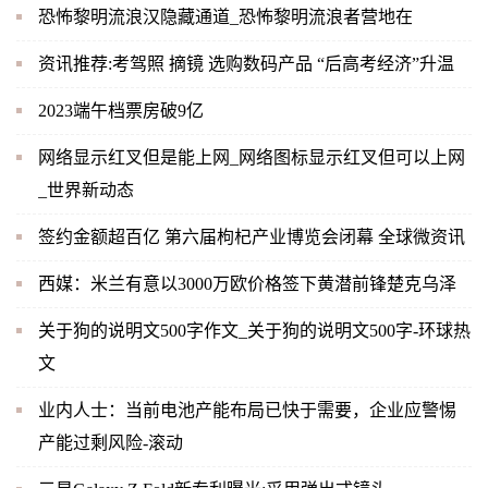
恐怖黎明流浪汉隐藏通道_恐怖黎明流浪者营地在
资讯推荐:考驾照 摘镜 选购数码产品 “后高考经济”升温
2023端午档票房破9亿
网络显示红叉但是能上网_网络图标显示红叉但可以上网
_世界新动态
签约金额超百亿 第六届枸杞产业博览会闭幕 全球微资讯
西媒：米兰有意以3000万欧价格签下黄潜前锋楚克乌泽
关于狗的说明文500字作文_关于狗的说明文500字-环球热
文
业内人士：当前电池产能布局已快于需要，企业应警惕
产能过剩风险-滚动