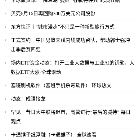
全球微资讯！“降息潮”蔓延 “存款特种兵”跨城狂飙
贝壳6月16日再回购300万美元公司股份
东方快评丨“城市漫步”不只是一种新型旅行方式
正式签约！中国男篮天赋内线成功留队，帮助郭士强冲
击季后赛四强
场内ETF资金动态：打开工业大数据与工业AI的钥匙，大
数据ETF大涨-全球滚动
塞班刷机软件（塞班手机杀毒软件） 环球热文
动态：成语接龙
罕见！昔日大牛股将退市，高管进行“最后的减持” 每日
观点
卡通猴子纸浮雕（卡通猴子） 全球速看