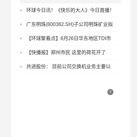
环球今日讯！《快乐的大人》今日首播！
他们真的把VLOG拍成综艺了~
广东明珠(600382.SH)子公司明珠矿业拟
竞拍相关资产 扩大砂石业务规模
【环球聚看点】6月26日华东地区TDI市
场观望整理
【快播报】郑州市民 这里的荷花开了
共进股份： 目前公司交换机业务主要以
国内客户为主，北美、日韩等客户也有出
x
货，