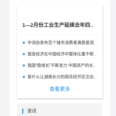
1—2月份工业生产延续去年四季度以来逐月回升态势
中消协发布百个城市消费者满意度测评报告 杭州位列全国百城第二
银发经济在中国经济中整体比重不断上升 在未来有无限的前景
我国“稳增长”不断发力 中国资产的长期投资价值不改
是什么让湖南长沙的雨花经开区交出一张“五好”园区的精彩答卷？
查看更多
资讯