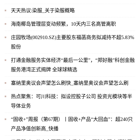
天天热议:染服_关于染服概略
海南椰岛管理层变动频繁，10天内三名高管离职
庄园牧场(002910.SZ)主要股东福菡商务拟减持不超5.83%
股份
打通金融服务实体经济“最后一公里”，“郑好融”科创金融
服务港湾正式揭牌 全球球精选
塞纳里奥议会声望怎么刷快_塞纳里奥议会声望怎么刷
热点聚焦：可川科技：拟设控股子公司 投资光模块等半
导体业务
“固收+”周报（第67期）丨固收+产品“大回血”：超240只
产品净值创新高_快播