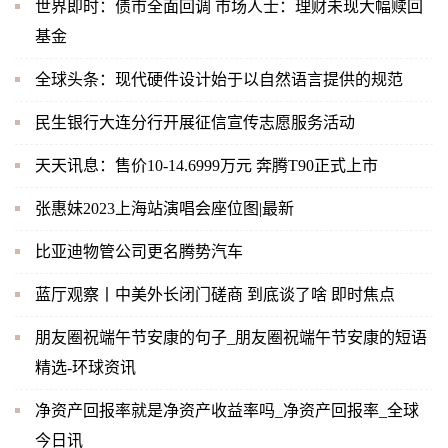
世界即时：债市全面回调 市场人士：理财未现大幅赎回
基金
全球头条：现代硬件设计始于以自然语言提供的规范
民生银行大连分行开展征信宣传志愿服务活动
天天讯息：售价10-14.6999万元 奔腾T90正式上市
张惠妹2023上海站演唱会座位图|最新
比亚迪物管公司更名腾势汽车
蓝厅观察丨中美外长闭门磋商 到底谈了啥 即时焦点
朋友圈祝端午节安康的句子_朋友圈祝端午节安康的短语
精选-环球资讯
净资产回报率就是净资产收益率吗_净资产回报率_全球
今日讯