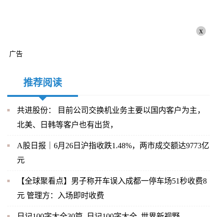
x
广告
推荐阅读
共进股份： 目前公司交换机业务主要以国内客户为主，
北美、日韩等客户也有出货，
A股日报｜6月26日沪指收跌1.48%，两市成交额达9773亿
元
【全球聚看点】男子称开车误入成都一停车场51秒收费8
元 管理方：入场即时收费
日记100字大全30篇_日记100字大全_世界新视野