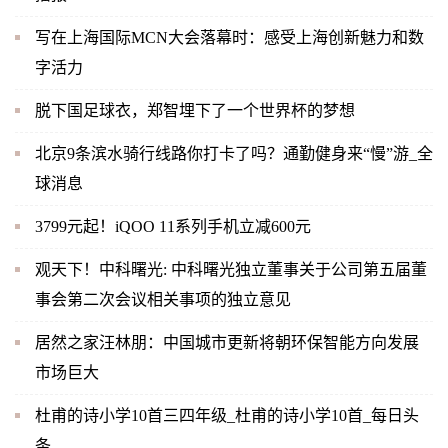
写在上海国际MCN大会落幕时：感受上海创新魅力和数
字活力
脱下国足球衣，郑智埋下了一个世界杯的梦想
北京9条滨水骑行线路你打卡了吗？通勤健身来“慢”游_全
球消息
3799元起！iQOO 11系列手机立减600元
观天下！中科曙光: 中科曙光独立董事关于公司第五届董
事会第二次会议相关事项的独立意见
居然之家汪林朋：中国城市更新将朝环保智能方向发展
市场巨大
杜甫的诗小学10首三四年级_杜甫的诗小学10首_每日头
条