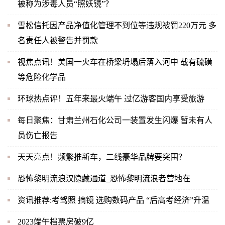
被称为涉毒人员“照妖镜”？
雪松信托因产品净值化管理不到位等违规被罚220万元 多
名责任人被警告并罚款
视焦点讯！美国一火车在桥梁坍塌后落入河中 载有硫磺
等危险化学品
环球热点评！五年来最火端午 过亿游客国内享受旅游
每日聚焦：甘肃兰州石化公司一装置发生闪爆 暂未有人
员伤亡报告
天天亮点！频繁推新车，二线豪华品牌要突围？
恐怖黎明流浪汉隐藏通道_恐怖黎明流浪者营地在
资讯推荐:考驾照 摘镜 选购数码产品 “后高考经济”升温
2023端午档票房破9亿