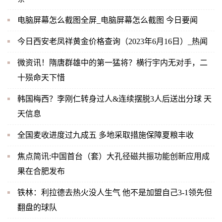
电脑屏幕怎么截图全屏_电脑屏幕怎么截图 今日要闻
今日西安老凤祥黄金价格查询（2023年6月16日）_热闻
微资讯！隋唐群雄中的第一猛将？横行宇内无对手，二
十殒命天下惜
韩国梅西？李刚仁转身过人&连续摆脱3人后送出分球 天
天信息
全国麦收进度过九成五 多地采取措施保障夏粮丰收
焦点简讯:中国首台（套）大孔径磁共振功能创新应用成
果在合肥发布
铁林：利拉德去热火没人生气 他不是加盟自己3-1领先但
翻盘的球队