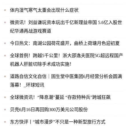
体内湿气寒气太重会出现什么症状
微资讯！刘益谦玩资本玩出千亿新理益帝国 5.6亿入股世
纪华通再战游戏赛道
今日热文：南湖公园荷花盛开，曲桥上荷塘月色迎初夏
全球首例！跨越5千公里！浙大邵逸夫医院5G超远程国产
机器人肝脏切除手术成功实施！
道路自信文化自信｜固生堂中医集团6月经营分析会圆满
落幕！_环球短讯
全球微资讯！“降息潮”蔓延 “存款特种兵”跨城狂飙
贝壳6月16日再回购300万美元公司股份
东方快评丨“城市漫步”不只是一种新型旅行方式