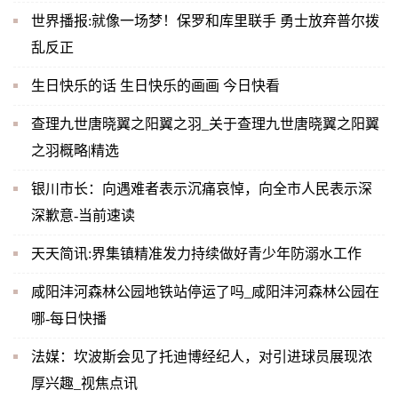
世界播报:就像一场梦！保罗和库里联手 勇士放弃普尔拨
乱反正
生日快乐的话 生日快乐的画画 今日快看
查理九世唐晓翼之阳翼之羽_关于查理九世唐晓翼之阳翼
之羽概略|精选
银川市长：向遇难者表示沉痛哀悼，向全市人民表示深
深歉意-当前速读
天天简讯:界集镇精准发力持续做好青少年防溺水工作
咸阳沣河森林公园地铁站停运了吗_咸阳沣河森林公园在
哪-每日快播
法媒：坎波斯会见了托迪博经纪人，对引进球员展现浓
厚兴趣_视焦点讯