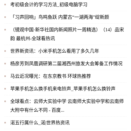
考初级会计的学习方法_初级电脑学习
「习声回响」鸟鸣鱼跃 内蒙古“一湖两海”绽新颜
（镜观中国·新华社国内新闻照片一周精选）（14）品宋
韵 最杭州-全球看热讯
世界新资讯：小米手机怎么看用了多久几年
杨彦芳到凤凰调研第二届湘西州旅发大会筹备工作情况
马云近况曝光：在东京教书 环球热推荐
苹果手机怎么换手机来电铃声_苹果手机怎么换铃声
全球看点：云师大实验中学 云南师大实验中学和云南师
大附中有什么不同 - 百度...
渃五行属什么_渃|世界热资讯