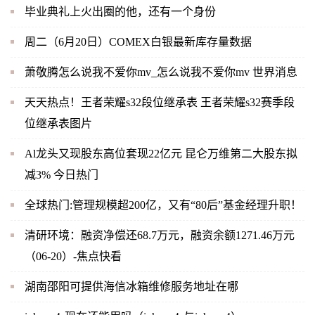
毕业典礼上火出圈的他，还有一个身份
周二（6月20日）COMEX白银最新库存量数据
萧敬腾怎么说我不爱你mv_怎么说我不爱你mv 世界消息
天天热点！王者荣耀s32段位继承表 王者荣耀s32赛季段
位继承表图片
Al龙头又现股东高位套现22亿元 昆仑万维第二大股东拟
减3% 今日热门
全球热门:管理规模超200亿，又有“80后”基金经理升职！
清研环境：融资净偿还68.7万元，融资余额1271.46万元
（06-20）-焦点快看
湖南邵阳可提供海信冰箱维修服务地址在哪