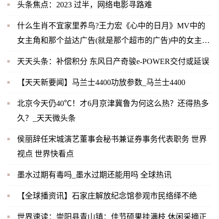
头条焦点：2023 过半，网络电影寻路难
什么生肖不宜家里养鸟?王力宏《心中的日月》MV中的
女主角和那个益达广告(就是那个超市的广告)中的女主角
是同一人吗？-当前快播
天天头条：补偿积分 东风日产奇骏e-POWER交付或延误
【天天新要闻】马兰士4400功放参数_马兰士4400
北京今天仍40℃！才6月京津冀鲁为何这么热？还得热多
久？_天天微头条
侯丽辞任宋城演艺董事会秘书兼证券事务代表职务 世界
视点 世界快看点
墨水过期有毒吗_墨水过期还能用吗 全球热讯
【全球播资讯】石家庄解放纪念馆参观市民络绎不绝
世界速读：崇阳县青山镇：佳节硕果挂满枝 休闲采摘正