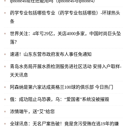
iphone4s现在还能用吗（iphone4s与iphone4）
药学专业包括哪些专业（药学专业包括哪些）-环球热头
条
世界关注：4年亏29亿，关店4000多家，中国时尚巨头坠
落？
速递！山东东营市政府发布人事任免通知
青岛水务局开展水质检测服务进社区活动 安排入户取样-
天天讯息
阿森纳是第六家达成英格兰100球的俱乐部 今日热门
俄：成功阻止乌恐袭，乌：“爱国者”系统没被摧毁
浓情端午，送“艾”给您
全球讯息：无名尸案告破！竟是贪污受贿在逃19年的嫌