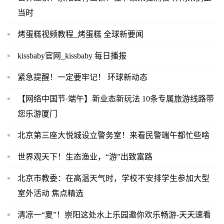
当时
烤蛋糕视频教程_烤蛋糕 全球新要闻
kissbaby官网_kissbaby 每日播报
紧急提醒！一定要牢记！ 环球新动态
【网络中国节·端午】新业态新玩法 10条专属旅游线路带
您乐游厦门
北京第三座大悦城设立警务室！来看民警端午都忙些啥
世界观天下！生态渔业，“游”出致富路
北京市教委：在高温天气时，学校不安排学生参加大型
室外活动 焦点精选
清凉一“夏”！崇阳这处水上乐园邀你欢乐畅游-天天速看