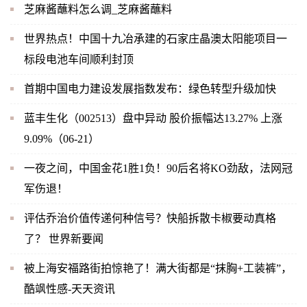
芝麻酱蘸料怎么调_芝麻酱蘸料
世界热点！中国十九冶承建的石家庄晶澳太阳能项目一
标段电池车间顺利封顶
首期中国电力建设发展指数发布：绿色转型升级加快
蓝丰生化（002513）盘中异动 股价振幅达13.27% 上涨
9.09%（06-21）
一夜之间，中国金花1胜1负！90后名将KO劲敌，法网冠
军伤退！
评估乔治价值传递何种信号？快船拆散卡椒要动真格
了？ 世界新要闻
被上海安福路街拍惊艳了！满大街都是“抹胸+工装裤”，
酷飒性感-天天资讯