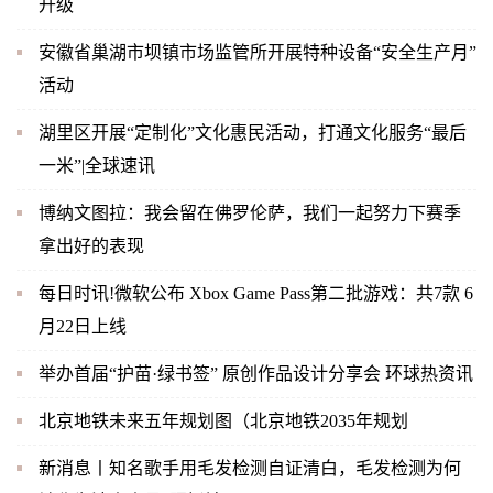
升级
安徽省巢湖市坝镇市场监管所开展特种设备“安全生产月”
活动
湖里区开展“定制化”文化惠民活动，打通文化服务“最后
一米”|全球速讯
博纳文图拉：我会留在佛罗伦萨，我们一起努力下赛季
拿出好的表现
每日时讯!微软公布 Xbox Game Pass第二批游戏：共7款 6
月22日上线
举办首届“护苗·绿书签” 原创作品设计分享会 环球热资讯
北京地铁未来五年规划图（北京地铁2035年规划
新消息丨知名歌手用毛发检测自证清白，毛发检测为何