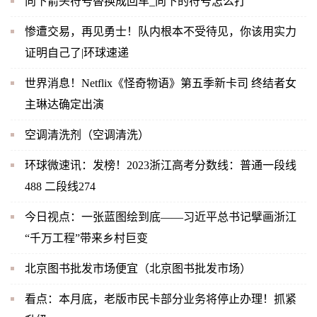
向下箭头符号替换成回车_向下的符号怎么打
惨遭交易，再见勇士！队内根本不受待见，你该用实力
证明自己了|环球速递
世界消息！Netflix《怪奇物语》第五季新卡司 终结者女
主琳达确定出演
空调清洗剂（空调清洗）
环球微速讯：发榜！2023浙江高考分数线：普通一段线
488 二段线274
今日视点：一张蓝图绘到底——习近平总书记擘画浙江
“千万工程”带来乡村巨变
北京图书批发市场便宜（北京图书批发市场）
看点：本月底，老版市民卡部分业务将停止办理！抓紧