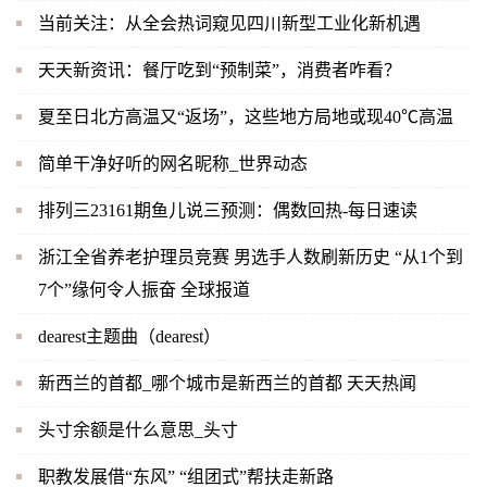
当前关注：从全会热词窥见四川新型工业化新机遇
天天新资讯：餐厅吃到“预制菜”，消费者咋看？
夏至日北方高温又“返场”，这些地方局地或现40℃高温
简单干净好听的网名昵称_世界动态
排列三23161期鱼儿说三预测：偶数回热-每日速读
浙江全省养老护理员竞赛 男选手人数刷新历史 “从1个到
7个”缘何令人振奋 全球报道
dearest主题曲（dearest）
新西兰的首都_哪个城市是新西兰的首都 天天热闻
头寸余额是什么意思_头寸
职教发展借“东风” “组团式”帮扶走新路