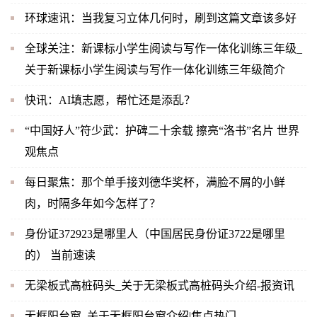
环球速讯：当我复习立体几何时，刷到这篇文章该多好
全球关注：新课标小学生阅读与写作一体化训练三年级_
关于新课标小学生阅读与写作一体化训练三年级简介
快讯：AI填志愿，帮忙还是添乱？
“中国好人”符少武：护碑二十余载 擦亮“洛书”名片 世界
观焦点
每日聚焦：那个单手接刘德华奖杯，满脸不屑的小鲜
肉，时隔多年如今怎样了？
身份证372923是哪里人（中国居民身份证3722是哪里
的） 当前速读
无梁板式高桩码头_关于无梁板式高桩码头介绍-报资讯
无框阳台窗_关于无框阳台窗介绍|焦点热门