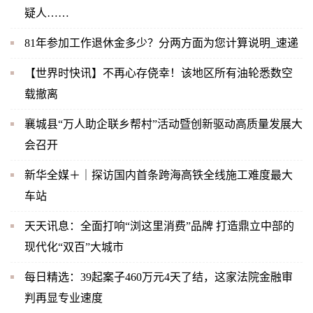
疑人……
81年参加工作退休金多少？分两方面为您计算说明_速递
【世界时快讯】不再心存侥幸！该地区所有油轮悉数空
载撤离
襄城县“万人助企联乡帮村”活动暨创新驱动高质量发展大
会召开
新华全媒＋｜探访国内首条跨海高铁全线施工难度最大
车站
天天讯息：全面打响“浏这里消费”品牌 打造鼎立中部的
现代化“双百”大城市
每日精选：39起案子460万元4天了结，这家法院金融审
判再显专业速度