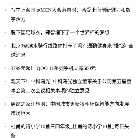
写在上海国际MCN大会落幕时：感受上海创新魅力和数
字活力
脱下国足球衣，郑智埋下了一个世界杯的梦想
北京9条滨水骑行线路你打卡了吗？通勤健身来“慢”游_全
球消息
3799元起！iQOO 11系列手机立减600元
观天下！中科曙光: 中科曙光独立董事关于公司第五届董
事会第二次会议相关事项的独立意见
居然之家汪林朋：中国城市更新将朝环保智能方向发展
市场巨大
杜甫的诗小学10首三四年级_杜甫的诗小学10首_每日头
条