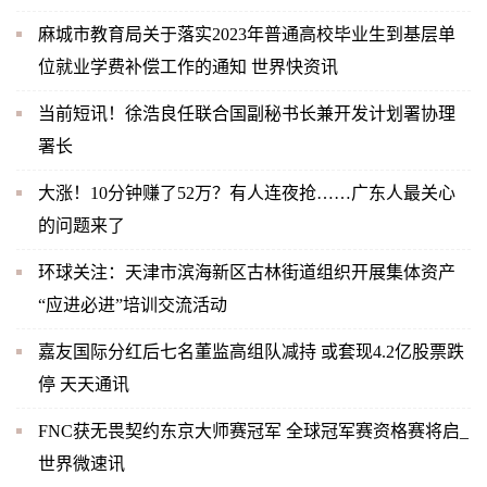
麻城市教育局关于落实2023年普通高校毕业生到基层单
位就业学费补偿工作的通知 世界快资讯
当前短讯！徐浩良任联合国副秘书长兼开发计划署协理
署长
大涨！10分钟赚了52万？有人连夜抢……广东人最关心
的问题来了
环球关注：天津市滨海新区古林街道组织开展集体资产
“应进必进”培训交流活动
嘉友国际分红后七名董监高组队减持 或套现4.2亿股票跌
停 天天通讯
FNC获无畏契约东京大师赛冠军 全球冠军赛资格赛将启_
世界微速讯