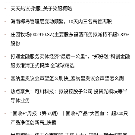
天天热议:染服_关于染服概略
海南椰岛管理层变动频繁，10天内三名高管离职
庄园牧场(002910.SZ)主要股东福菡商务拟减持不超5.83%
股份
打通金融服务实体经济“最后一公里”，“郑好融”科创金融
服务港湾正式揭牌 全球球精选
塞纳里奥议会声望怎么刷快_塞纳里奥议会声望怎么刷
热点聚焦：可川科技：拟设控股子公司 投资光模块等半
导体业务
“固收+”周报（第67期）丨固收+产品“大回血”：超240只
产品净值创新高_快播