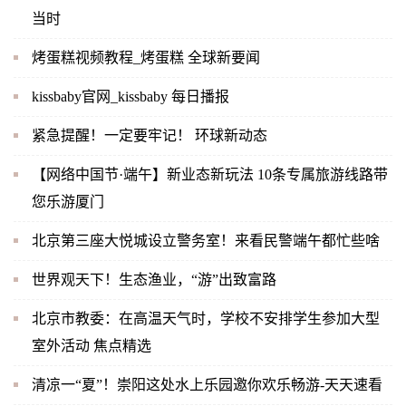
当时
烤蛋糕视频教程_烤蛋糕 全球新要闻
kissbaby官网_kissbaby 每日播报
紧急提醒！一定要牢记！ 环球新动态
【网络中国节·端午】新业态新玩法 10条专属旅游线路带
您乐游厦门
北京第三座大悦城设立警务室！来看民警端午都忙些啥
世界观天下！生态渔业，“游”出致富路
北京市教委：在高温天气时，学校不安排学生参加大型
室外活动 焦点精选
清凉一“夏”！崇阳这处水上乐园邀你欢乐畅游-天天速看