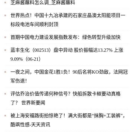
芝麻酱蘸料怎么调_芝麻酱蘸料
世界热点！中国十九冶承建的石家庄晶澳太阳能项目一
标段电池车间顺利封顶
首期中国电力建设发展指数发布：绿色转型升级加快
蓝丰生化（002513）盘中异动 股价振幅达13.27% 上涨
9.09%（06-21）
一夜之间，中国金花1胜1负！90后名将KO劲敌，法网冠
军伤退！
评估乔治价值传递何种信号？快船拆散卡椒要动真格
了？ 世界新要闻
被上海安福路街拍惊艳了！满大街都是“抹胸+工装裤”，
酷飒性感-天天资讯