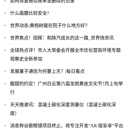
如何恢复微信账单里删除的记录
什么面膜比较安全?
世界动态:黄杨树栽在院子什么地方好？
世界焦点！田辉：和陕汽成长的这一路_世界快资讯
全球热点评！市人大常委会开展全市优化营商环境专题
视察史全新参加
发展量子通信为何要上天？|每日看点
酸甜的约定！广州白云第六届龙岗黄皮文化节7月上旬举
行
天天微速讯：混凝土碳化深度测量仪（混凝土碳化深
度）
消息称谷歌眼镜项目终止，将专注开发“AR 版安卓”平台