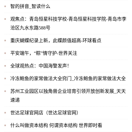
智的拼音_智读什么
观焦点：青岛恒星科技学校-青岛恒星科技学院-青岛市李
沧区九水东路588号
重庆蝴蝶纪录上新，此蝶颜值超高-环球看点
平安端午，“粽”情守护-世界关注
全球观热点：中国海警发声！
冷冻鲍鱼的家常做法大全窍门_冷冻鲍鱼的家常做法大全
苏州工业园区以独角兽企业培育引领开放创新发展_天天
速递
世达足球官网店（世达足球官网）
什么叫做资本结构 何谓资本结构 世界即时看