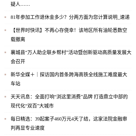
疑人……
81年参加工作退休金多少？分两方面为您计算说明_速递
【世界时快讯】不再心存侥幸！该地区所有油轮悉数空
载撤离
襄城县“万人助企联乡帮村”活动暨创新驱动高质量发展大
会召开
新华全媒＋｜探访国内首条跨海高铁全线施工难度最大
车站
天天讯息：全面打响“浏这里消费”品牌 打造鼎立中部的
现代化“双百”大城市
每日精选：39起案子460万元4天了结，这家法院金融审
判再显专业速度