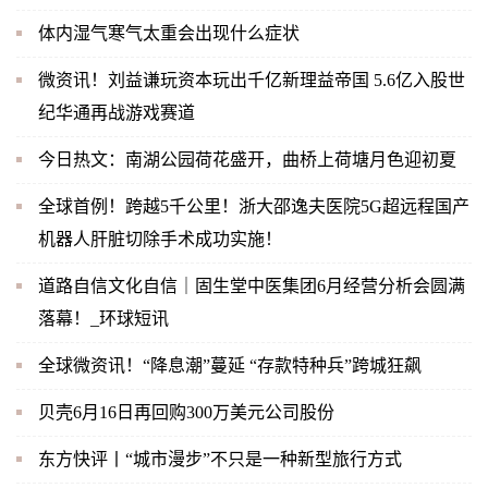
体内湿气寒气太重会出现什么症状
微资讯！刘益谦玩资本玩出千亿新理益帝国 5.6亿入股世
纪华通再战游戏赛道
今日热文：南湖公园荷花盛开，曲桥上荷塘月色迎初夏
全球首例！跨越5千公里！浙大邵逸夫医院5G超远程国产
机器人肝脏切除手术成功实施！
道路自信文化自信｜固生堂中医集团6月经营分析会圆满
落幕！_环球短讯
全球微资讯！“降息潮”蔓延 “存款特种兵”跨城狂飙
贝壳6月16日再回购300万美元公司股份
东方快评丨“城市漫步”不只是一种新型旅行方式