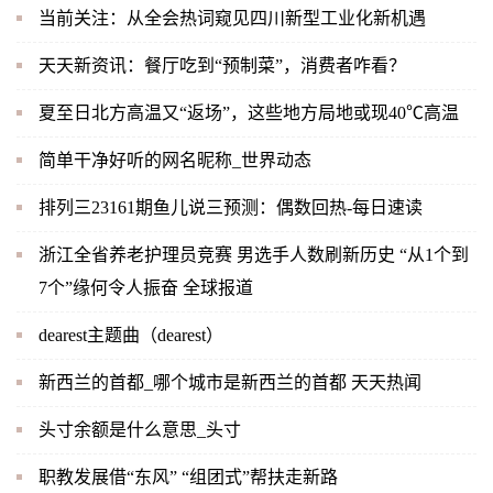
当前关注：从全会热词窥见四川新型工业化新机遇
天天新资讯：餐厅吃到“预制菜”，消费者咋看？
夏至日北方高温又“返场”，这些地方局地或现40℃高温
简单干净好听的网名昵称_世界动态
排列三23161期鱼儿说三预测：偶数回热-每日速读
浙江全省养老护理员竞赛 男选手人数刷新历史 “从1个到
7个”缘何令人振奋 全球报道
dearest主题曲（dearest）
新西兰的首都_哪个城市是新西兰的首都 天天热闻
头寸余额是什么意思_头寸
职教发展借“东风” “组团式”帮扶走新路