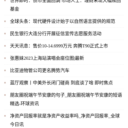
世界即时：债市全面回调 市场人士：理财未现大幅赎回
基金
全球头条：现代硬件设计始于以自然语言提供的规范
民生银行大连分行开展征信宣传志愿服务活动
天天讯息：售价10-14.6999万元 奔腾T90正式上市
张惠妹2023上海站演唱会座位图|最新
比亚迪物管公司更名腾势汽车
蓝厅观察丨中美外长闭门磋商 到底谈了啥 即时焦点
朋友圈祝端午节安康的句子_朋友圈祝端午节安康的短语
精选-环球资讯
净资产回报率就是净资产收益率吗_净资产回报率_全球
今日讯