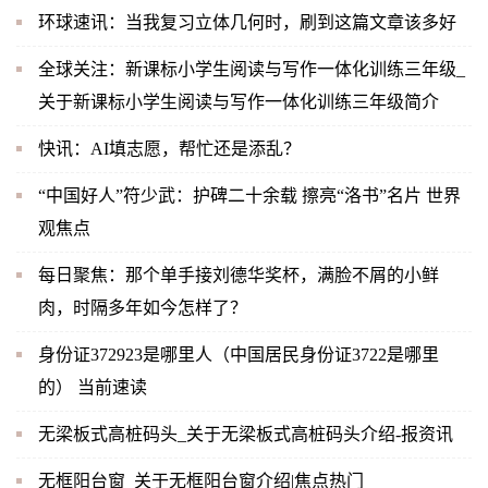
环球速讯：当我复习立体几何时，刷到这篇文章该多好
全球关注：新课标小学生阅读与写作一体化训练三年级_
关于新课标小学生阅读与写作一体化训练三年级简介
快讯：AI填志愿，帮忙还是添乱？
“中国好人”符少武：护碑二十余载 擦亮“洛书”名片 世界
观焦点
每日聚焦：那个单手接刘德华奖杯，满脸不屑的小鲜
肉，时隔多年如今怎样了？
身份证372923是哪里人（中国居民身份证3722是哪里
的） 当前速读
无梁板式高桩码头_关于无梁板式高桩码头介绍-报资讯
无框阳台窗_关于无框阳台窗介绍|焦点热门