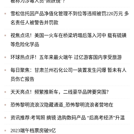
被称为涉毒人员“照妖镜”？
雪松信托因产品净值化管理不到位等违规被罚220万元 多
名责任人被警告并罚款
视焦点讯！美国一火车在桥梁坍塌后落入河中 载有硫磺
等危险化学品
环球热点评！五年来最火端午 过亿游客国内享受旅游
每日聚焦：甘肃兰州石化公司一装置发生闪爆 暂未有人
员伤亡报告
天天亮点！频繁推新车，二线豪华品牌要突围？
恐怖黎明流浪汉隐藏通道_恐怖黎明流浪者营地在
资讯推荐:考驾照 摘镜 选购数码产品 “后高考经济”升温
2023端午档票房破9亿