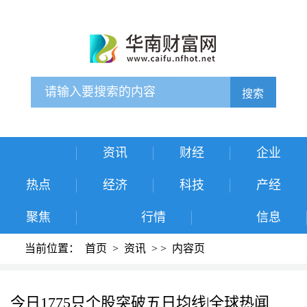
搜索
资讯
财经
企业
热点
经济
科技
产经
聚焦
行情
信息
当前位置：
首页
>
资讯
>
>
内容页
今日1775只个股突破五日均线|全球热闻