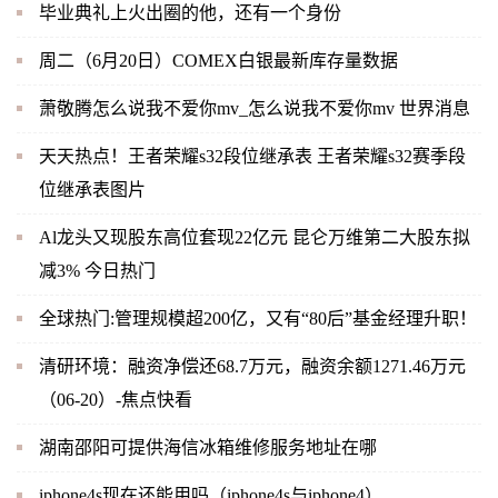
毕业典礼上火出圈的他，还有一个身份
周二（6月20日）COMEX白银最新库存量数据
萧敬腾怎么说我不爱你mv_怎么说我不爱你mv 世界消息
天天热点！王者荣耀s32段位继承表 王者荣耀s32赛季段
位继承表图片
Al龙头又现股东高位套现22亿元 昆仑万维第二大股东拟
减3% 今日热门
全球热门:管理规模超200亿，又有“80后”基金经理升职！
清研环境：融资净偿还68.7万元，融资余额1271.46万元
（06-20）-焦点快看
湖南邵阳可提供海信冰箱维修服务地址在哪
iphone4s现在还能用吗（iphone4s与iphone4）