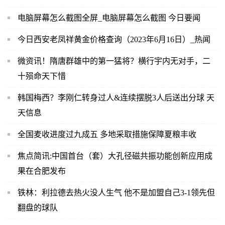
电脑屏幕怎么截图全屏_电脑屏幕怎么截图 今日要闻
今日西安老凤祥黄金价格查询（2023年6月16日）_热闻
微资讯！隋唐群雄中的第一猛将？横行宇内无对手，二
十殒命天下惜
韩国梅西？李刚仁转身过人&连续摆脱3人后送出分球 天
天信息
全国麦收进度过九成五 多地采取措施保障夏粮丰收
焦点简讯:中国首台（套）大孔径磁共振功能创新应用成
果在合肥发布
铁林：利拉德去热火没人生气 他不是加盟自己3-1领先但
翻盘的球队