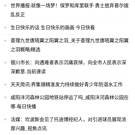
世界播报:就像一场梦！保罗和库里联手 勇士放弃普尔拨
乱反正
生日快乐的话 生日快乐的画画 今日快看
查理九世唐晓翼之阳翼之羽_关于查理九世唐晓翼之阳翼
之羽概略|精选
银川市长：向遇难者表示沉痛哀悼，向全市人民表示深
深歉意-当前速读
天天简讯:界集镇精准发力持续做好青少年防溺水工作
咸阳沣河森林公园地铁站停运了吗_咸阳沣河森林公园在
哪-每日快播
法媒：坎波斯会见了托迪博经纪人，对引进球员展现浓
厚兴趣_视焦点讯