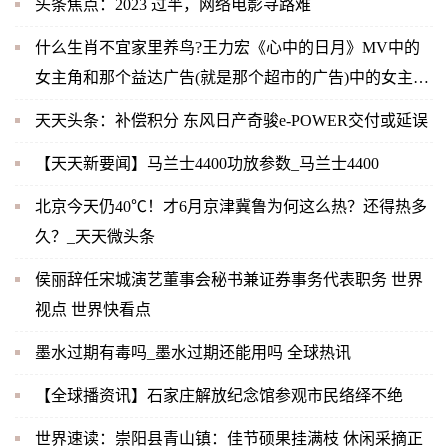
头条焦点：2023 过半，网络电影寻路难
什么生肖不宜家里养鸟?王力宏《心中的日月》MV中的
女主角和那个益达广告(就是那个超市的广告)中的女主角
是同一人吗？-当前快播
天天头条：补偿积分 东风日产奇骏e-POWER交付或延误
【天天新要闻】马兰士4400功放参数_马兰士4400
北京今天仍40℃！才6月京津冀鲁为何这么热？还得热多
久？_天天微头条
侯丽辞任宋城演艺董事会秘书兼证券事务代表职务 世界
视点 世界快看点
墨水过期有毒吗_墨水过期还能用吗 全球热讯
【全球播资讯】石家庄解放纪念馆参观市民络绎不绝
世界速读：崇阳县青山镇：佳节硕果挂满枝 休闲采摘正