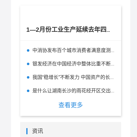
1—2月份工业生产延续去年四季度以来逐月回升态势
中消协发布百个城市消费者满意度测评报告 杭州位列全国百城第二
银发经济在中国经济中整体比重不断上升 在未来有无限的前景
我国“稳增长”不断发力 中国资产的长期投资价值不改
是什么让湖南长沙的雨花经开区交出一张“五好”园区的精彩答卷？
查看更多
资讯