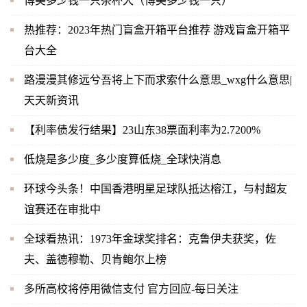
博美多少钱一只茶杯犬（博美多少钱一只）
热推荐：2023年热门盲盒开箱平台推荐 游戏盲盒开箱平
台大全
路漫漫其修远兮吾将上下而求索什么意思_wxg什么意思|
天天新资讯
【利率债发行结果】23山东38票面利率为2.7200%
低烧是多少度_多少度算低烧_全球快消息
环球今头条！中国香港明星足球队抵达榕江，与村超友
谊赛还在审批中
全球看热讯：1973年金球奖排名：克鲁伊夫获奖，佐
夫、盖德穆勒、贝肯鲍尔上榜
多所高校将停用微信支付 官方回应-每日关注