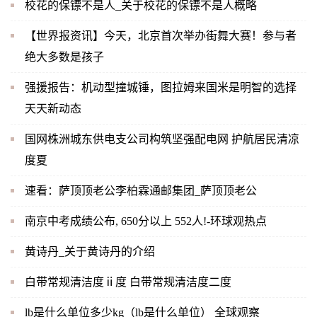
校花的保镖不是人_关于校花的保镖不是人概略
【世界报资讯】今天，北京首次举办街舞大赛！参与者
绝大多数是孩子
强援报告：机动型撞城锤，图拉姆来国米是明智的选择
天天新动态
国网株洲城东供电支公司构筑坚强配电网 护航居民清凉
度夏
速看：萨顶顶老公李柏霖通邮集团_萨顶顶老公
南京中考成绩公布, 650分以上 552人!-环球观热点
黄诗丹_关于黄诗丹的介绍
白带常规清洁度ⅱ度 白带常规清洁度二度
lb是什么单位多少kg（lb是什么单位） 全球观察