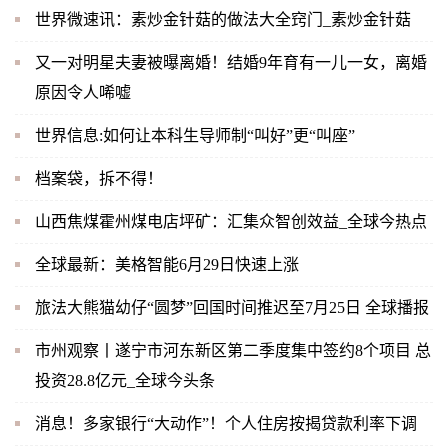
世界微速讯：素炒金针菇的做法大全窍门_素炒金针菇
又一对明星夫妻被曝离婚！结婚9年育有一儿一女，离婚
原因令人唏嘘
世界信息:如何让本科生导师制“叫好”更“叫座”
档案袋，拆不得！
山西焦煤霍州煤电店坪矿：汇集众智创效益_全球今热点
全球最新：美格智能6月29日快速上涨
旅法大熊猫幼仔“圆梦”回国时间推迟至7月25日 全球播报
市州观察丨遂宁市河东新区第二季度集中签约8个项目 总
投资28.8亿元_全球今头条
消息！多家银行“大动作”！个人住房按揭贷款利率下调