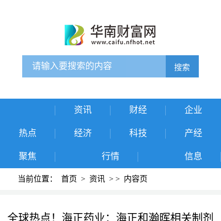
搜索
资讯
财经
企业
热点
经济
科技
产经
聚焦
行情
信息
当前位置：
首页
>
资讯
>
>
内容页
全球热点！海正药业：海正和瀚晖相关制剂