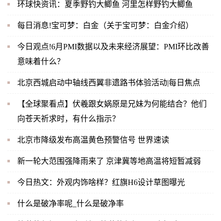
环球快资讯：夏季野钓大鲫鱼 河里怎样野钓大鲫鱼
每日消息!宝可梦：白金（关于宝可梦：白金介绍）
今日观点!6月PMI数据以及未来经济展望：PMI环比改善
意味着什么？
北京西城启动中轴线西翼非遗路书体验活动|每日焦点
【全球聚看点】伏羲跟女娲原是兄妹为何能结合？他们
向苍天祈求时，有什么指示？
北京市降级发布高温黄色预警信号 世界速读
新一轮大范围强降雨来了 京津冀等地高温将短暂减弱
今日热文：外观内饰啥样？红旗H6设计草图曝光
什么是破净率呢_什么是破净率