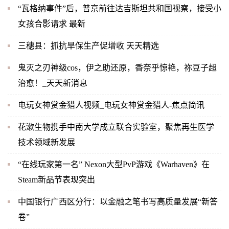
“瓦格纳事件”后，普京前往达吉斯坦共和国视察，接受小
女孩合影请求 最新
三穗县：抓抗旱保生产促增收 天天精选
鬼灭之刃神级cos，伊之助还原，香奈乎惊艳，祢豆子超
治愈！_天天新消息
电玩女神赏金猎人视频_电玩女神赏金猎人-焦点简讯
花漱生物携手中南大学成立联合实验室，聚焦再生医学
技术领域新发展
“在线玩家第一名” Nexon大型PvP游戏《Warhaven》在
Steam新品节表现突出
中国银行广西区分行：以金融之笔书写高质量发展“新答
卷”