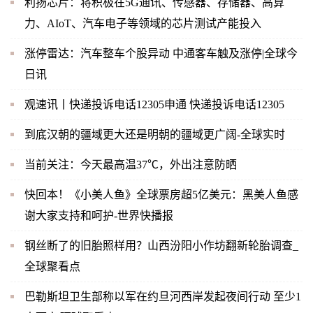
利扬芯片：将积极在5G通讯、传感器、存储器、高算
力、AIoT、汽车电子等领域的芯片测试产能投入
涨停雷达：汽车整车个股异动 中通客车触及涨停|全球今
日讯
观速讯丨快递投诉电话12305申通 快递投诉电话12305
到底汉朝的疆域更大还是明朝的疆域更广阔-全球实时
当前关注：今天最高温37℃，外出注意防晒
快回本！《小美人鱼》全球票房超5亿美元：黑美人鱼感
谢大家支持和呵护-世界快播报
钢丝断了的旧胎照样用？山西汾阳小作坊翻新轮胎调查_
全球聚看点
巴勒斯坦卫生部称以军在约旦河西岸发起夜间行动 至少1