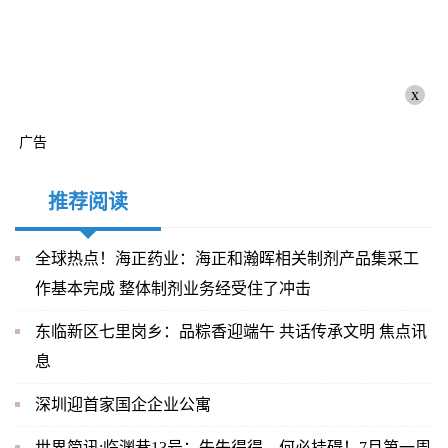
x
广告
推荐阅读
全球热点！海正药业：海正和瀚晖相关制剂产品集采工
作基本完成 整体制剂业务经受住了冲击
东临新区七里岗乡：品粽香迎端午 共话传承文明 焦点讯
息
深圳迎首家国企企业公寓
世界简讯:临渊巷13号：失失得得，何必挂碍！7月第一周