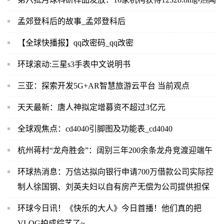
孟郊登科后的故事_孟郊登科后
【全球快播报】qq改密码_qq改密
环球滚动:三星s3手表中文说明书
三亚：探索开发5G+AR智慧旅游云平台 当前观点
天天最新：唐人神拟定增募资不超过3亿元
全球观焦点：cd4040引脚图及功能表_cd4040
杭州蒋村“龙舟胜会”：阔别三年200余条龙舟竞渡迎端午
环球热消息：万信达拟向银行申请700万借款公司实际控
制人徐国钢、刘英夫妇以自有房产无偿为公司提供担保
环球今日讯！《快乐的大人》今日首播！他们真的把
VLOG拍成综艺了~