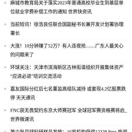
麻城市教育局关于落实2023年普通高校毕业生到基层单
位就业学费补偿工作的通知 世界快资讯
当前短讯！徐浩良任联合国副秘书长兼开发计划署协理
署长
大涨！10分钟赚了52万？有人连夜抢……广东人最关心
的问题来了
环球关注：天津市滨海新区古林街道组织开展集体资产
“应进必进”培训交流活动
嘉友国际分红后七名董监高组队减持 或套现4.2亿股票跌
停 天天通讯
FNC获无畏契约东京大师赛冠军 全球冠军赛资格赛将启_
世界微速讯
第六批月球科研样品发放：16家机构获得12328.8mg-热闻