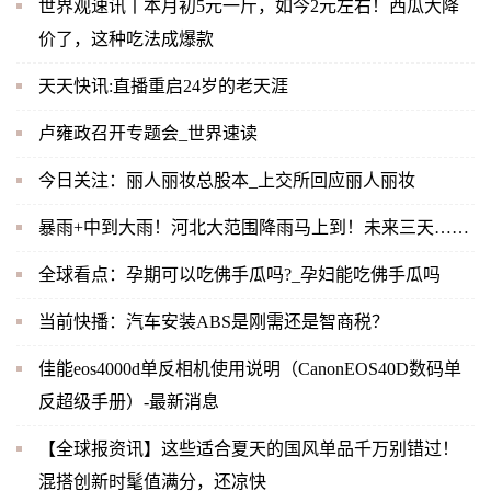
世界观速讯丨本月初5元一斤，如今2元左右！西瓜大降
价了，这种吃法成爆款
天天快讯:直播重启24岁的老天涯
卢雍政召开专题会_世界速读
今日关注：丽人丽妆总股本_上交所回应丽人丽妆
暴雨+中到大雨！河北大范围降雨马上到！未来三天……
全球看点：孕期可以吃佛手瓜吗?_孕妇能吃佛手瓜吗
当前快播：汽车安装ABS是刚需还是智商税？
佳能eos4000d单反相机使用说明（CanonEOS40D数码单
反超级手册）-最新消息
【全球报资讯】这些适合夏天的国风单品千万别错过！
混搭创新时髦值满分，还凉快