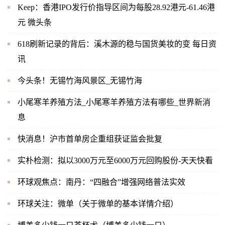
Keep：香港IPO发行价指导区间为每股28.92港元-61.46港
元 微头条
618刷新记录的背后：溪木源的稳与国货美妆的变 每日资
讯
今头条！无锡竹海风景区_无锡竹海
小尾寒羊养殖方法_小尾寒羊养殖方法有哪些_世界新消
息
快消息！沪市首单房企重组获证监会批复
实朴检测：拟以3000万元至6000万元回购股份-天天快看
环球观焦点：南丹：“四融合”增强网络普法实效
环球关注：微单（关于微单的基本详情介绍）