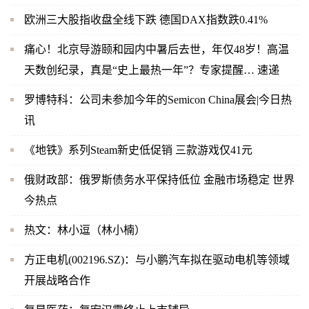
欧洲三大股指收盘全线下跌 德国DAX指数跌0.41%
痛心！北京导游颐和园内中暑后去世，年仅48岁！高温
天数创纪录，真是“史上最热一年”？专家提醒… 速递
罗博特科：公司未参加今年的Semicon China展会|今日热
讯
《地铁》系列Steam新史低促销 三款游戏仅41元
俄财政部：俄罗斯债务水平保持低位 金融市场稳定 世界
今热点
热文：林小逗（林小楠）
方正电机(002196.SZ)：与小鹏汽车拟在驱动电机等领域
开展战略合作