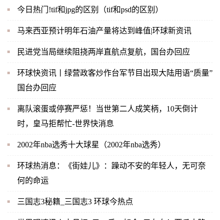
今日热门!tif和jpg的区别（tif和psd的区别）
马来西亚预计明年石油产量将达到峰值|环球新资讯
民进党当局继续阻挠两岸直航点复航，国台办回应
环球快资讯丨绿营政客炒作台军节目出现大陆用语“质量”
国台办回应
离队滚蛋或停赛严惩！当世第二人成笑柄，10天倒计
时，皇马拒帮忙-世界快消息
2002年nba选秀十大球星（2002年nba选秀）
环球热消息：《街娃儿》：躁动不安的年轻人，无可奈
何的命运
三国志3秘籍_三国志3 环球今热点