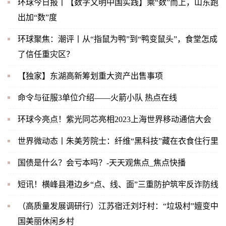
环球今日报丨【数字文明中国实践】乘“数”而上，山东跑
出加“数”度
环球聚焦：潮评丨从“指鼠为鸭”到“鸭变鼠头”，食堂怎成
了信任重灾区？
【独家】东湖高新筹划重大资产出售事项
命令与征服3单位介绍——火箭小队 热点在线
环球今亮点！紫光同芯亮相2023上海世界移动通信大会
世界微动态丨朱美芳院士：纤维“黑科技”藏在衣食住行里
国债是什么？会亏本吗？-天天观焦点_焦点快播
短讯！横峰县港边乡“点、线、面”三重防护筑牢反诈防线
（高质量发展调研行）江苏宿迁刘圩村：“垃圾村”嬗变中
国美丽休闲乡村