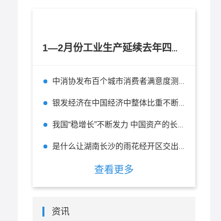
1—2月份工业生产延续去年四季度以来逐月回升态势
中消协发布百个城市消费者满意度测评报告 杭州位列全国百城第二
银发经济在中国经济中整体比重不断上升 在未来有无限的前景
我国“稳增长”不断发力 中国资产的长期投资价值不改
是什么让湖南长沙的雨花经开区交出一张“五好”园区的精彩答卷？
查看更多
资讯