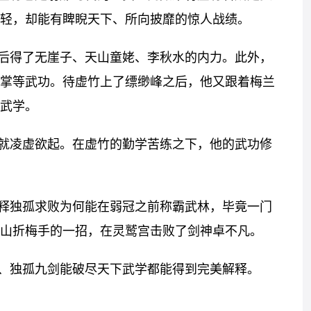
轻，却能有睥睨天下、所向披靡的惊人战绩。
后得了无崖子、天山童姥、李秋水的内力。此外，
掌等武功。待虚竹上了缥缈峰之后，他又跟着梅兰
武学。
就凌虚欲起。在虚竹的勤学苦练之下，他的武功修
释独孤求败为何能在弱冠之前称霸武林，毕竟一门
山折梅手的一招，在灵鹫宫击败了剑神卓不凡。
、独孤九剑能破尽天下武学都能得到完美解释。