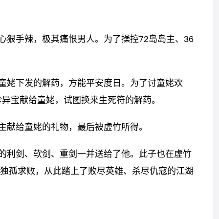
狠手辣，极其痛恨男人。为了操控72岛岛主、36
童姥下发的解药，方能平安度日。为了讨童姥欢
奇珍异宝献给童姥，试图换来生死符的解药。
主献给童姥的礼物，最后被虚竹所得。
的利剑、软剑、重剑一并送给了他。此子也在虚竹
独孤求败，从此踏上了败尽英雄、杀尽仇寇的江湖
标签：