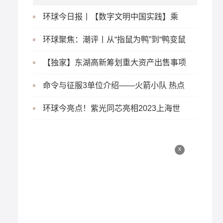
环球今日报丨【数字文明中国实践】乘
“数”而上，山东跑出加“数”度
环球聚焦：潮评丨从“指鼠为鸭”到“鸭变鼠
头”，食堂怎成了信任重灾区？
【独家】东湖高新筹划重大资产出售事项
命令与征服3单位介绍——火箭小队 热点
在线
环球今亮点！紫光同芯亮相2023上海世
界移动通信大会
x