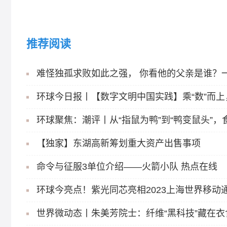
推荐阅读
难怪独孤求败如此之强， 你看他的父亲是谁？
环球今日报丨【数字文明中国实践】乘“数”而上
环球聚焦：潮评丨从“指鼠为鸭”到“鸭变鼠头”
【独家】东湖高新筹划重大资产出售事项
命令与征服3单位介绍——火箭小队 热点在线
环球今亮点！紫光同芯亮相2023上海世界移动
世界微动态丨朱美芳院士：纤维“黑科技”藏在衣