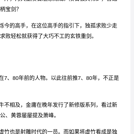
柄宝剑？
烁今的高手，在这位高手的指引下，独孤求败少走
求败轻松就获得了大巧不工的玄铁重剑。
7、80年前的人物。以此往前推7、80年，不正是
牛不相及，金庸在晚年发行了新修版系列，看过新
公、黄蓉屡屡提及萧峰。
虚竹也是射雕时代的一员。而如果将虚竹看成是独