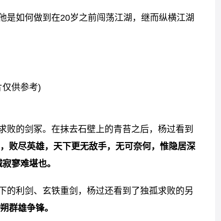
他是如何做到在20岁之前闯荡江湖，继而纵横江湖
片仅供参考)
求败的剑冢。在抹去石壁上的青苔之后，杨过看到
，败尽英雄，天下更无敌手，无可奈何，惟隐居深
诚寂寥难堪也。
下的利剑、玄铁重剑，杨过还看到了独孤求败的另
朔群雄争锋。