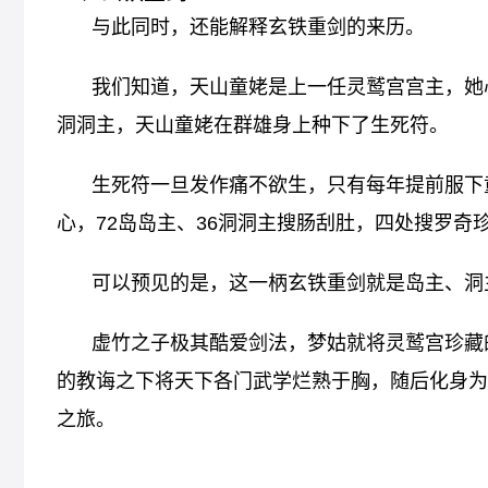
与此同时，还能解释玄铁重剑的来历。
我们知道，天山童姥是上一任灵鹫宫宫主，她心
洞洞主，天山童姥在群雄身上种下了生死符。
生死符一旦发作痛不欲生，只有每年提前服下
心，72岛岛主、36洞洞主搜肠刮肚，四处搜罗
可以预见的是，这一柄玄铁重剑就是岛主、洞
虚竹之子极其酷爱剑法，梦姑就将灵鹫宫珍藏
的教诲之下将天下各门武学烂熟于胸，随后化身为
之旅。