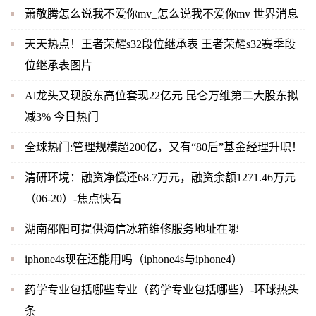
萧敬腾怎么说我不爱你mv_怎么说我不爱你mv 世界消息
天天热点！王者荣耀s32段位继承表 王者荣耀s32赛季段
位继承表图片
Al龙头又现股东高位套现22亿元 昆仑万维第二大股东拟
减3% 今日热门
全球热门:管理规模超200亿，又有“80后”基金经理升职！
清研环境：融资净偿还68.7万元，融资余额1271.46万元
（06-20）-焦点快看
湖南邵阳可提供海信冰箱维修服务地址在哪
iphone4s现在还能用吗（iphone4s与iphone4）
药学专业包括哪些专业（药学专业包括哪些）-环球热头
条