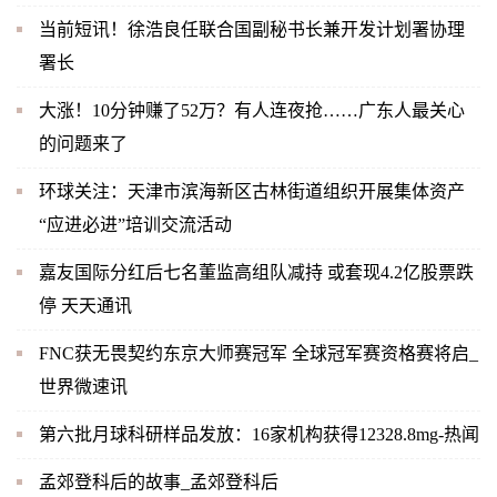
当前短讯！徐浩良任联合国副秘书长兼开发计划署协理
署长
大涨！10分钟赚了52万？有人连夜抢……广东人最关心
的问题来了
环球关注：天津市滨海新区古林街道组织开展集体资产
“应进必进”培训交流活动
嘉友国际分红后七名董监高组队减持 或套现4.2亿股票跌
停 天天通讯
FNC获无畏契约东京大师赛冠军 全球冠军赛资格赛将启_
世界微速讯
第六批月球科研样品发放：16家机构获得12328.8mg-热闻
孟郊登科后的故事_孟郊登科后