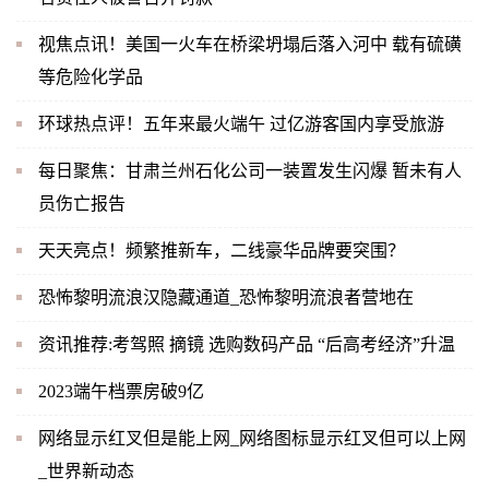
视焦点讯！美国一火车在桥梁坍塌后落入河中 载有硫磺
等危险化学品
环球热点评！五年来最火端午 过亿游客国内享受旅游
每日聚焦：甘肃兰州石化公司一装置发生闪爆 暂未有人
员伤亡报告
天天亮点！频繁推新车，二线豪华品牌要突围？
恐怖黎明流浪汉隐藏通道_恐怖黎明流浪者营地在
资讯推荐:考驾照 摘镜 选购数码产品 “后高考经济”升温
2023端午档票房破9亿
网络显示红叉但是能上网_网络图标显示红叉但可以上网
_世界新动态