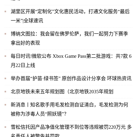
湖里区开展“定制化”文化惠民活动，打通文化服务“最后
一米”|全球速讯
博纳文图拉：我会留在佛罗伦萨，我们一起努力下赛季
拿出好的表现
每日时讯!微软公布 Xbox Game Pass第二批游戏：共7款 6
月22日上线
举办首届“护苗·绿书签” 原创作品设计分享会 环球热资讯
北京地铁未来五年规划图（北京地铁2035年规划
新消息丨知名歌手用毛发检测自证清白，毛发检测为何
被称为涉毒人员“照妖镜”？
雪松信托因产品净值化管理不到位等违规被罚220万元 多
名责任人被警告并罚款