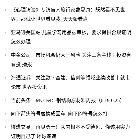
《心理访谈》专访盲人旅行家曹晟康：既然看不见世
界，那就让世界看见我_天天聚看点
亚马逊美国站 儿童学习用品被审核，要求提供合规证明
怎么办理
中金公司：市场机会仍大于风险 关注三条主线丨投资有
看投 播报
海通证券：关注数字基建、信创等领域业绩改善丨就市
论市 世界报资讯
当前头条：Mysteel：钢结构原材料周报（6.19-6.25）
向下箭头符号替换成回车_向下的符号怎么打
惨遭交易，再见勇士！队内根本不受待见，你该用实力
证明自己了|环球速递