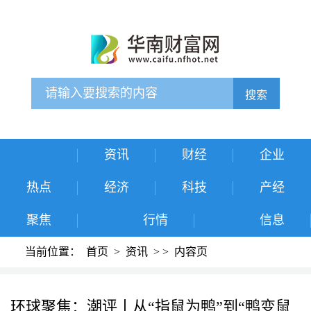
搜索
资讯
财经
企业
热点
经济
科技
产经
聚焦
行情
信息
当前位置：
首页
>
资讯
>
>
内容页
环球聚焦：潮评丨从“指鼠为鸭”到“鸭变鼠