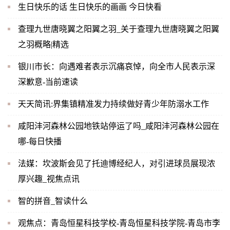
生日快乐的话 生日快乐的画画 今日快看
查理九世唐晓翼之阳翼之羽_关于查理九世唐晓翼之阳翼
之羽概略|精选
银川市长：向遇难者表示沉痛哀悼，向全市人民表示深
深歉意-当前速读
天天简讯:界集镇精准发力持续做好青少年防溺水工作
咸阳沣河森林公园地铁站停运了吗_咸阳沣河森林公园在
哪-每日快播
法媒：坎波斯会见了托迪博经纪人，对引进球员展现浓
厚兴趣_视焦点讯
智的拼音_智读什么
观焦点：青岛恒星科技学校-青岛恒星科技学院-青岛市李