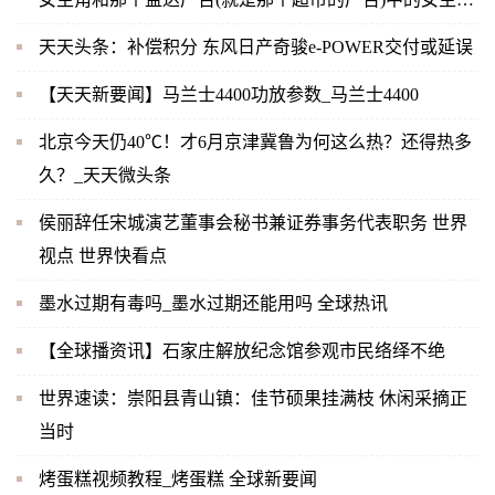
是同一人吗？-当前快播
天天头条：补偿积分 东风日产奇骏e-POWER交付或延误
【天天新要闻】马兰士4400功放参数_马兰士4400
北京今天仍40℃！才6月京津冀鲁为何这么热？还得热多
久？_天天微头条
侯丽辞任宋城演艺董事会秘书兼证券事务代表职务 世界
视点 世界快看点
墨水过期有毒吗_墨水过期还能用吗 全球热讯
【全球播资讯】石家庄解放纪念馆参观市民络绎不绝
世界速读：崇阳县青山镇：佳节硕果挂满枝 休闲采摘正
当时
烤蛋糕视频教程_烤蛋糕 全球新要闻