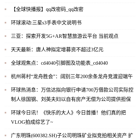
【全球快播报】qq改密码_qq改密
环球滚动:三星s3手表中文说明书
三亚：探索开发5G+AR智慧旅游云平台 当前观点
天天最新：唐人神拟定增募资不超过3亿元
全球观焦点：cd4040引脚图及功能表_cd4040
杭州蒋村“龙舟胜会”：阔别三年200余条龙舟竞渡迎端午
环球热消息：万信达拟向银行申请700万借款公司实际控
制人徐国钢、刘英夫妇以自有房产无偿为公司提供担保
环球今日讯！《快乐的大人》今日首播！他们真的把
VLOG拍成综艺了~
广东明珠(600382.SH)子公司明珠矿业拟竞拍相关资产 扩