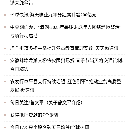
派实施公告
环球快讯:海天味业九年分红累计超200亿元
中央网信办：“清朗·2023年暑期未成年人网络环境整治”
专项行动启动
虎丘街道多措并举提升党员教育管理实效_天天微速讯
安徽蚌埠龙湖大桥铁皮围挡已拆 音乐节当天将交通管制-
今日精选
农发行阜平县支行持续增强“红色引擎” 推动业务高质量
发展 微速讯
每日关注!曾文平（关于曾文平介绍）
获得抵押贷款的7个步骤
今日1775只个股突破五日均线|全球热闻