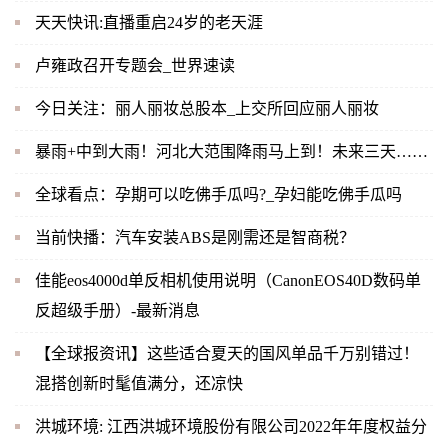
天天快讯:直播重启24岁的老天涯
卢雍政召开专题会_世界速读
今日关注：丽人丽妆总股本_上交所回应丽人丽妆
暴雨+中到大雨！河北大范围降雨马上到！未来三天……
全球看点：孕期可以吃佛手瓜吗?_孕妇能吃佛手瓜吗
当前快播：汽车安装ABS是刚需还是智商税？
佳能eos4000d单反相机使用说明（CanonEOS40D数码单
反超级手册）-最新消息
【全球报资讯】这些适合夏天的国风单品千万别错过！
混搭创新时髦值满分，还凉快
洪城环境: 江西洪城环境股份有限公司2022年年度权益分