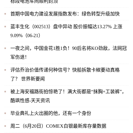
标段电池车间顺利封顶
首期中国电力建设发展指数发布：绿色转型升级加快
蓝丰生化（002513）盘中异动 股价振幅达13.27% 上涨
9.09%（06-21）
一夜之间，中国金花1胜1负！90后名将KO劲敌，法网冠
军伤退！
评估乔治价值传递何种信号？快船拆散卡椒要动真格
了？ 世界新要闻
被上海安福路街拍惊艳了！满大街都是“抹胸+工装裤”，
酷飒性感-天天资讯
毕业典礼上火出圈的他，还有一个身份
周二（6月20日）COMEX白银最新库存量数据