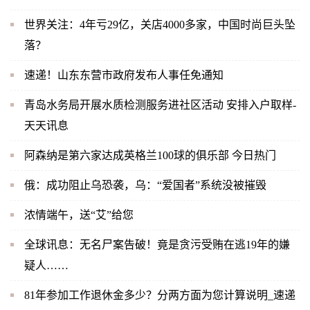
世界关注：4年亏29亿，关店4000多家，中国时尚巨头坠
落？
速递！山东东营市政府发布人事任免通知
青岛水务局开展水质检测服务进社区活动 安排入户取样-
天天讯息
阿森纳是第六家达成英格兰100球的俱乐部 今日热门
俄：成功阻止乌恐袭，乌：“爱国者”系统没被摧毁
浓情端午，送“艾”给您
全球讯息：无名尸案告破！竟是贪污受贿在逃19年的嫌
疑人……
81年参加工作退休金多少？分两方面为您计算说明_速递