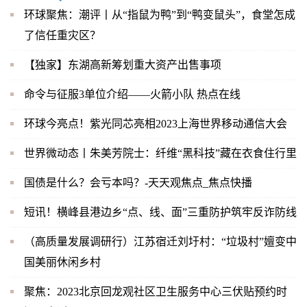
环球聚焦：潮评丨从“指鼠为鸭”到“鸭变鼠头”，食堂怎成
了信任重灾区？
【独家】东湖高新筹划重大资产出售事项
命令与征服3单位介绍——火箭小队 热点在线
环球今亮点！紫光同芯亮相2023上海世界移动通信大会
世界微动态丨朱美芳院士：纤维“黑科技”藏在衣食住行里
国债是什么？会亏本吗？-天天观焦点_焦点快播
短讯！横峰县港边乡“点、线、面”三重防护筑牢反诈防线
（高质量发展调研行）江苏宿迁刘圩村：“垃圾村”嬗变中
国美丽休闲乡村
聚焦：2023北京回龙观社区卫生服务中心三伏贴预约时