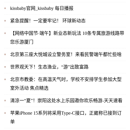
kissbaby官网_kissbaby 每日播报
紧急提醒！一定要牢记！ 环球新动态
【网络中国节·端午】新业态新玩法 10条专属旅游线路带
您乐游厦门
北京第三座大悦城设立警务室！来看民警端午都忙些啥
世界观天下！生态渔业，“游”出致富路
北京市教委：在高温天气时，学校不安排学生参加大型
室外活动 焦点精选
清凉一“夏”！崇阳这处水上乐园邀你欢乐畅游-天天速看
苹果iPhone 15系列将采用Type-C接口，正崴称已接到订
单