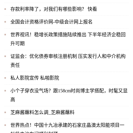
存款利率降了，对我们有哪些影响？ 快看
全国会计资格评价网-中级会计网上报名
世界视讯！稳增长政策措施陆续推出 下半年经济企稳回
升可期
证监会：优化债券审核注册机制 压实发行人和中介机构
责任
私人影院宣传 私啪影院
小个子穿衣没气场？跟158cm时尚博主学搭配，时髦又显
高
芝麻酱蘸料怎么调_芝麻酱蘸料
世界热点！中国十九冶承建的石家庄晶澳太阳能项目一