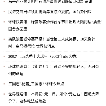
马来西亚预计明年石油产量将达到峰值|环球新资讯
民进党当局继续阻挠两岸直航点复航，国台办回应
环球快资讯丨绿营政客炒作台军节目出现大陆用语“质量”
国台办回应
离队滚蛋或停赛严惩！当世第二人成笑柄，10天倒计
时，皇马拒帮忙-世界快消息
2002年nba选秀十大球星（2002年nba选秀）
环球热消息：《街娃儿》：躁动不安的年轻人，无可奈
何的命运
三国志3秘籍_三国志3 环球今热点
世界观速讯丨本月初5元一斤，如今2元左右！西瓜大降
价了，这种吃法成爆款