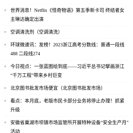
世界消息！Netflix《怪奇物语》第五季新卡司 终结者女
主琳达确定出演
空调清洗剂（空调清洗）
环球微速讯：发榜！2023浙江高考分数线：普通一段线
488 二段线274
今日视点：一张蓝图绘到底——习近平总书记擘画浙江
“千万工程”带来乡村巨变
北京图书批发市场便宜（北京图书批发市场）
看点：本月底，老版市民卡部分业务将停止办理！抓紧
升级
安徽省巢湖市坝镇市场监管所开展特种设备“安全生产月”
活动