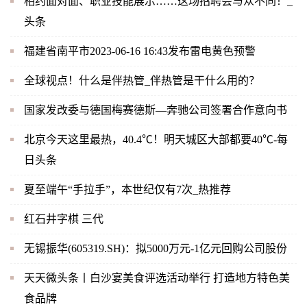
相约面对面、职业技能展示……这场招聘会与众不同！_
头条
福建省南平市2023-06-16 16:43发布雷电黄色预警
全球视点！什么是伴热管_伴热管是干什么用的？
国家发改委与德国梅赛德斯—奔驰公司签署合作意向书
北京今天这里最热，40.4℃！明天城区大部都要40℃-每
日头条
夏至端午“手拉手”，本世纪仅有7次_热推荐
红石井字棋 三代
无锡振华(605319.SH)：拟5000万元-1亿元回购公司股份
天天微头条丨白沙宴美食评选活动举行 打造地方特色美
食品牌