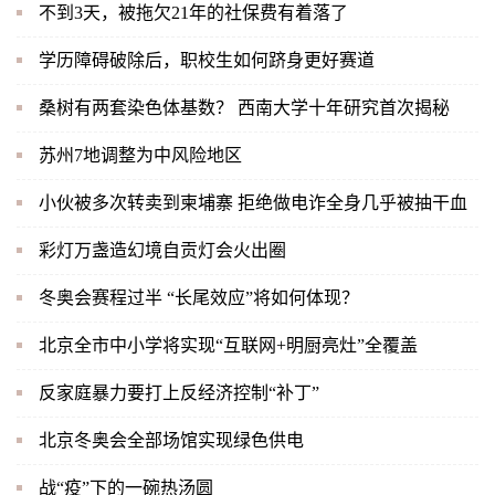
不到3天，被拖欠21年的社保费有着落了
学历障碍破除后，职校生如何跻身更好赛道
桑树有两套染色体基数？ 西南大学十年研究首次揭秘
苏州7地调整为中风险地区
小伙被多次转卖到柬埔寨 拒绝做电诈全身几乎被抽干血
彩灯万盏造幻境自贡灯会火出圈
冬奥会赛程过半 “长尾效应”将如何体现？
北京全市中小学将实现“互联网+明厨亮灶”全覆盖
反家庭暴力要打上反经济控制“补丁”
北京冬奥会全部场馆实现绿色供电
战“疫”下的一碗热汤圆