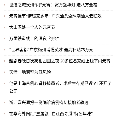
世遗之城泉州“闹”元宵：赏万盏华灯 送八方全福
元宵佳节“情暖家乡年” 广东汕头全球潮汕人云联欢
大山深处一个人的元宵节
万里铁道线上的深夜“约会”
“世界客都”广东梅州博揽英才 最高补贴75万元
越剧春晚首次亮相团圆之夜 20多位名家线上线下闹元宵
天津一地调整为低风险
他是上海首例心肾移植患者，术后生存期已近5年还开了
公司
浙江嘉兴通报一例确诊病例密切接触者轨迹
在华海外网红“嘉游赣” 在江西寻觅“特色年味”