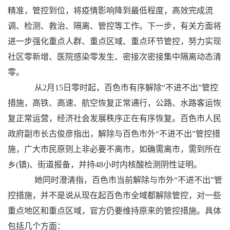
精准，管控到位，将疫情影响降到最低程度，高效完成流
调、检测、救治、隔离、管控等工作。下一步，有关方面将
进一步强化重点人群、重点区域、重点环节管控，努力实现
社区零新增、医院感染零发生、密接次密接集中隔离动态清
零。
从2月15日零时起，百色市有序解除“不进不出”管控
措施，高铁、高速、航空恢复正常通行，公路、水路客运恢
复正常运营，经济社会发展秩序正在有序恢复。百色市人民
政府副市长古俊彦指出，解除与百色市外“不进不出”管控措
施，广大市民原则上非必要不离市，如确需离市，需到所在
乡(镇)、街道报备，并持48小时内核酸检测阴性证明。
她同时澄清指，百色市当前解除与市外“不进不出”管
控措施，并不是说从现在起百色市全域都解除管控，对一些
重点地区和重点区域，官方仍要维持原来的管控措施。具体
包括几个方面：