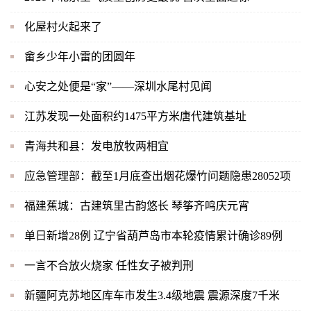
化屋村火起来了
畲乡少年小雷的团圆年
心安之处便是“家”——深圳水尾村见闻
江苏发现一处面积约1475平方米唐代建筑基址
青海共和县：发电放牧两相宜
应急管理部：截至1月底查出烟花爆竹问题隐患28052项
福建蕉城：古建筑里古韵悠长 琴筝齐鸣庆元宵
单日新增28例 辽宁省葫芦岛市本轮疫情累计确诊89例
一言不合放火烧家 任性女子被判刑
新疆阿克苏地区库车市发生3.4级地震 震源深度7千米