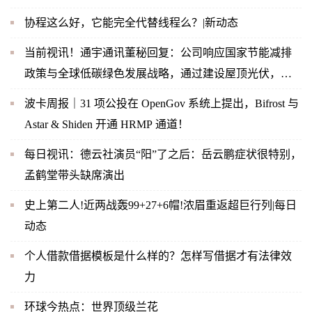
协程这么好，它能完全代替线程么？|新动态
当前视讯！通宇通讯董秘回复：公司响应国家节能减排
政策与全球低碳绿色发展战略，通过建设屋顶光伏，实
现企业内部绿色节能
波卡周报｜31 项公投在 OpenGov 系统上提出，Bifrost 与
Astar & Shiden 开通 HRMP 通道！
每日视讯：德云社演员“阳”了之后：岳云鹏症状很特别，
孟鹤堂带头缺席演出
史上第二人!近两战轰99+27+6帽!浓眉重返超巨行列|每日
动态
个人借款借据模板是什么样的？怎样写借据才有法律效
力
环球今热点：世界顶级兰花