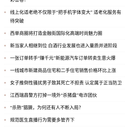
线上化适老绝不仅限于“把手机字体变大” 适老化服务有
待突破
西单商圈将打造金融街国际化高端时尚魅力圈
新当家人相继到位 白酒行业发展也进入量质并进阶段
一张订单转手“赚千元”新能源汽车订单转卖生意火爆
一线城市新建商品住宅和二手住宅销售价格环比上涨
女子推倒性骚扰男子致其死亡不担责 认定属于正当防卫
江西瑞昌警方打掉一境外“杀猪盘”电诈团伙
“杀熟”猖獗，为何还有人不断入局？
规范医生直播行为需要多管齐下