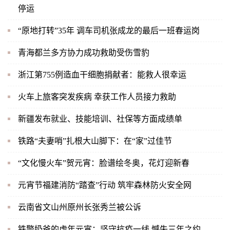
停运
“原地打转”35年 调车司机张成龙的最后一班春运岗
青海都兰多方协力成功救助受伤雪豹
浙江第755例造血干细胞捐献者：能救人很幸运
火车上旅客突发疾病 幸获工作人员接力救助
新疆发布就业、技能培训、社保等方面成绩单
铁路“夫妻哨”扎根大山脚下：在“家”过佳节
“文化慢火车”贺元宵：脸谱绘冬奥，花灯迎新春
元宵节福建消防“踏查”行动 筑牢森林防火安全网
云南省文山州原州长张秀兰被公诉
铁警奶爸的虎年元宵：坚守抗疫一线 憾失三年之约