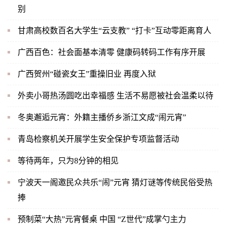
别
甘肃高校数百名大学生“云支教” “打卡”互动零距离育人
广西百色：社会面基本清零 健康码转码工作有序开展
广西贺州“碰瓷女王”重操旧业 再度入狱
外卖小哥热汤圆吃出幸福感 生活不易愿被社会温柔以待
冬奥邂逅元宵：外籍主播侨乡浙江文成“闹元宵”
青岛检察机关开展学生安全保护专项监督活动
等待两年，只为8分钟的相见
宁波天一阁邀民众共乐“闹”元宵 猜灯谜等传统民俗受热
捧
预制菜“大热”元宵餐桌 中国 “Z世代”成掌勺主力