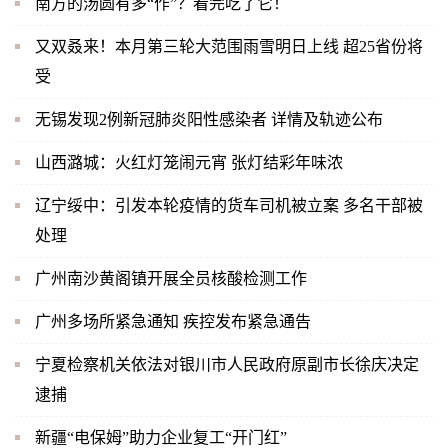
南方的汤圆有多“作”？看完吃了它！
又双叒来！本月第三轮大范围雨雪明日上线 超25省份将
受
无锡发现2例新冠肺炎阳性感染者 详情及轨迹公布
山西潞城：火红灯笼闹元宵 张灯结彩年味浓
辽宁绥中：引发本轮疫情的货车司机被立案 多名干部被
处理
广州南沙黄阁镇开展全员核酸检测工作
广州多场所紧急通知 疾控发布紧急通告
宁夏检察机关依法对银川市人民政府原副市长徐庆决定
逮捕
新疆“电保姆”助力企业复工“开门红”