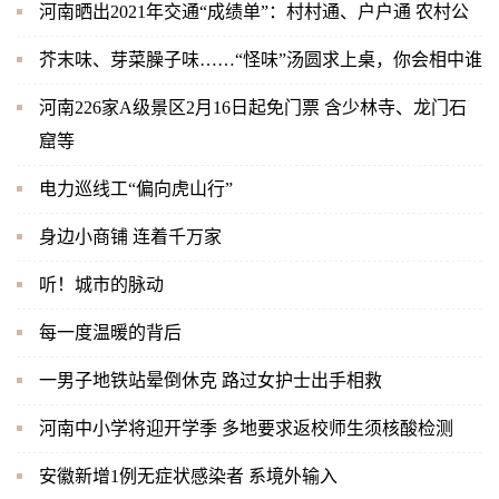
河南晒出2021年交通“成绩单”：村村通、户户通 农村公
芥末味、芽菜臊子味……“怪味”汤圆求上桌，你会相中谁
河南226家A级景区2月16日起免门票 含少林寺、龙门石
窟等
电力巡线工“偏向虎山行”
身边小商铺 连着千万家
听！城市的脉动
每一度温暖的背后
一男子地铁站晕倒休克 路过女护士出手相救
河南中小学将迎开学季 多地要求返校师生须核酸检测
安徽新增1例无症状感染者 系境外输入