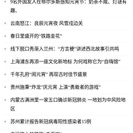
9名外国友人在鄂尔多斯感知元宵节：奶茶不咸、灯谜有
趣、
云南怒江：良辰元宵夜 风雪戍边关
春日里盛开的“铁路金花”
线下脱口秀渐入兰州：“方言梗”讲述西北故事引共鸣
上海浦东再添一座文化新地标 为何戏称它为“自嗨馆”
千年孔府“闹元宵” 再现古时佳节盛景
贵州施秉“炸龙”庆元宵 上演“勇敢者的游戏”
内蒙古满洲里一家五口确诊新冠肺炎 一地划为中风险地
区
苏州累计报告新冠病毒阳性感染者15例