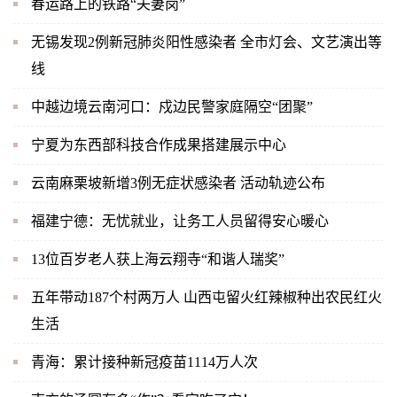
春运路上的铁路“夫妻岗”
无锡发现2例新冠肺炎阳性感染者 全市灯会、文艺演出等
线
中越边境云南河口：戍边民警家庭隔空“团聚”
宁夏为东西部科技合作成果搭建展示中心
云南麻栗坡新增3例无症状感染者 活动轨迹公布
福建宁德：无忧就业，让务工人员留得安心暖心
13位百岁老人获上海云翔寺“和谐人瑞奖”
五年带动187个村两万人 山西屯留火红辣椒种出农民红火
生活
青海：累计接种新冠疫苗1114万人次