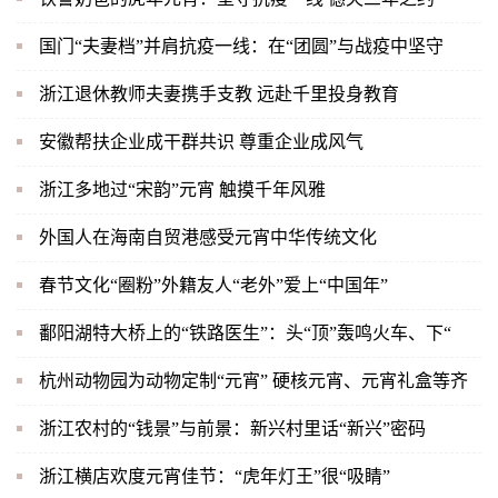
国门“夫妻档”并肩抗疫一线：在“团圆”与战疫中坚守
浙江退休教师夫妻携手支教 远赴千里投身教育
安徽帮扶企业成干群共识 尊重企业成风气
浙江多地过“宋韵”元宵 触摸千年风雅
外国人在海南自贸港感受元宵中华传统文化
春节文化“圈粉”外籍友人“老外”爱上“中国年”
鄱阳湖特大桥上的“铁路医生”：头“顶”轰鸣火车、下“
杭州动物园为动物定制“元宵” 硬核元宵、元宵礼盒等齐
浙江农村的“钱景”与前景：新兴村里话“新兴”密码
浙江横店欢度元宵佳节：“虎年灯王”很“吸睛”