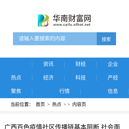
搜索
资讯
财经
企业
热点
经济
科技
产经
聚焦
行情
信息
当前位置：
首页
>
热点
>
>
内容页
广西百色疫情社区传播链基本阻断 社会面