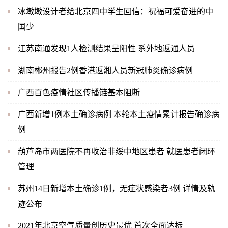
冰墩墩设计者给北京四中学生回信：祝福可爱奋进的中
国少
江苏南通发现1人检测结果呈阳性 系外地返通人员
湖南郴州报告2例香港返湘人员新冠肺炎确诊病例
广西百色疫情社区传播链基本阻断
广西新增1例本土确诊病例 本轮本土疫情累计报告确诊病
例
葫芦岛市两医院不再收治非绥中地区患者 就医患者闭环
管理
苏州14日新增本土确诊1例，无症状感染者3例 详情及轨
迹公布
2021年北京空气质量创历史最优 首次全面达标