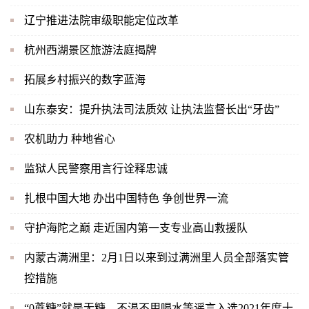
辽宁推进法院审级职能定位改革
杭州西湖景区旅游法庭揭牌
拓展乡村振兴的数字蓝海
山东泰安：提升执法司法质效 让执法监督长出“牙齿”
农机助力 种地省心
监狱人民警察用言行诠释忠诚
扎根中国大地 办出中国特色 争创世界一流
守护海陀之巅 走近国内第一支专业高山救援队
内蒙古满洲里：2月1日以来到过满洲里人员全部落实管
控措施
“0蔗糖”就是无糖、不渴不用喝水等谣言入选2021年度十