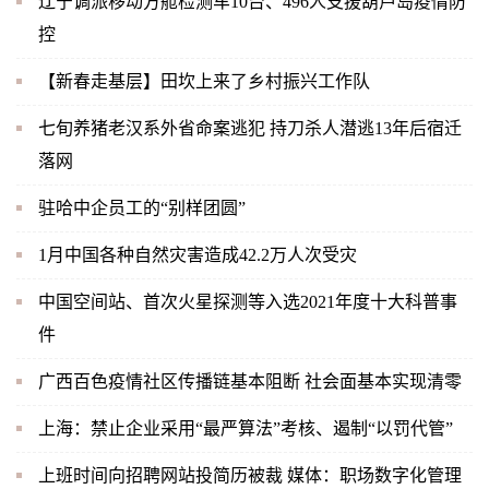
辽宁调派移动方舱检测车10台、496人支援葫芦岛疫情防
控
【新春走基层】田坎上来了乡村振兴工作队
七旬养猪老汉系外省命案逃犯 持刀杀人潜逃13年后宿迁
落网
驻哈中企员工的“别样团圆”
1月中国各种自然灾害造成42.2万人次受灾
中国空间站、首次火星探测等入选2021年度十大科普事
件
广西百色疫情社区传播链基本阻断 社会面基本实现清零
上海：禁止企业采用“最严算法”考核、遏制“以罚代管”
上班时间向招聘网站投简历被裁 媒体：职场数字化管理