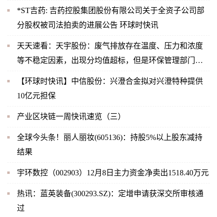
*ST吉药: 吉药控股集团股份有限公司关于全资子公司部
分股权被司法拍卖的进展公告 环球时快讯
天天速看：天宇股份：废气排放存在温度、压力和浓度
等不稳定因素，出现分均值超标，但是环保管理部门关
注的是时均值，2022年11月公司未出现时均值超标，也
【环球时快讯】中信股份：兴澄合金拟对兴澄特种提供
未受到相关部门的处罚
10亿元担保
产业区块链一周快讯速览（三）
全球今头条！丽人丽妆(605136)：持股5%以上股东减持
结果
宇环数控（002903）12月8日主力资金净卖出1518.40万元
热讯：蓝英装备(300293.SZ)：定增申请获深交所审核通
过