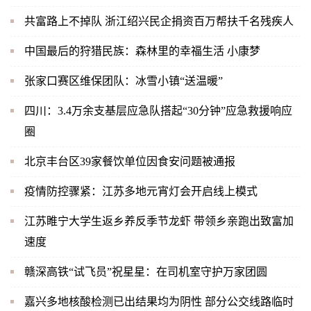
共富路上不掉队 浙江绍兴民企捐资百万帮扶千名残疾人
中国最后的狩猎民族：森林里的幸福生活 小康梦
张家口赛区维保团队：冰雪小镇“送温暖”
四川：3.4万余支基层应急队搭起“30分钟”应急救援响应
圈
北京丰台区39家餐饮单位因食安问题被通报
疫情防控骤紧：江苏多地元宵灯会开启线上模式
江苏睢宁大学生返乡养反季节龙虾 带领乡亲跑出致富加
速度
赣深高铁“试飞员”祝星星：在司机室守护万家团圆
嘉兴多地核酸检测已出结果均为阴性 部分公交线路临时