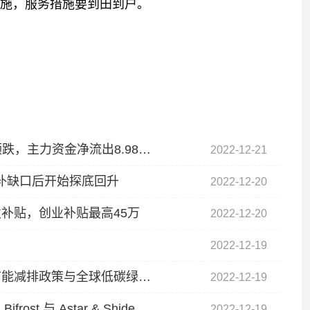
施，服务措施要到田到户。
冲击全球粮食贸易
并削减收成预期
深圳本地股板块12月20日跌1.68%，特发服务领跌，主力资金净流出8.98亿元_天天快看点
2022-12-21
回补缺口后开始探底回升
2022-12-20
补贴，创业补贴最高45万
2022-12-20
2022-12-19
当前视讯！通宇通讯董秘回复：公司响应国家节能减排政策与全球低碳绿色发展战略，通过建设屋顶光伏，实现企业内部绿色节能
2022-12-19
波卡周报｜31 项公投在 OpenGov 系统上提出，Bifrost 与 Astar & Shiden 开通 HRMP 通道！
2022-12-19