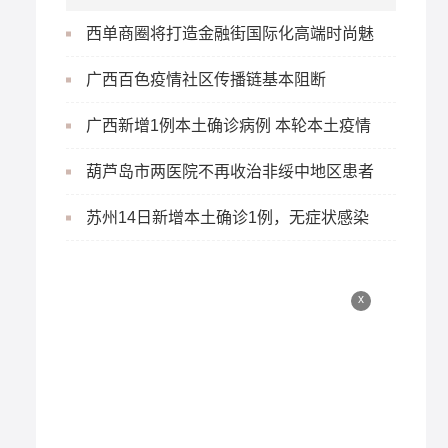
西单商圈将打造金融街国际化高端时尚魅
力圈
广西百色疫情社区传播链基本阻断
广西新增1例本土确诊病例 本轮本土疫情
累计报告确诊病例
葫芦岛市两医院不再收治非绥中地区患者
就医患者闭环管理
苏州14日新增本土确诊1例，无症状感染
者3例 详情及轨迹公布
x