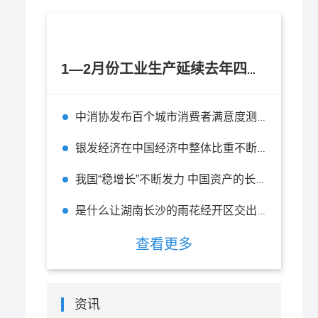
1—2月份工业生产延续去年四季度以来逐月回升态势
中消协发布百个城市消费者满意度测评报告 杭州位列全国百城第二
银发经济在中国经济中整体比重不断上升 在未来有无限的前景
我国“稳增长”不断发力 中国资产的长期投资价值不改
是什么让湖南长沙的雨花经开区交出一张“五好”园区的精彩答卷？
查看更多
资讯