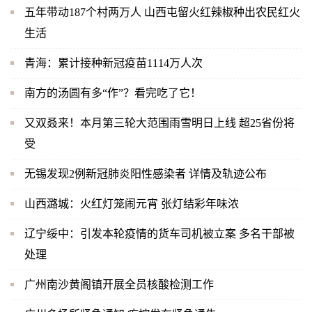
五年带动187个村两万人 山西屯留火红辣椒种出农民红火
生活
青海：累计接种新冠疫苗1114万人次
南方的汤圆有多“作”？看完吃了它！
又双叒来！本月第三轮大范围雨雪明日上线 超25省份将
受
无锡发现2例新冠肺炎阳性感染者 详情及轨迹公布
山西潞城：火红灯笼闹元宵 张灯结彩年味浓
辽宁绥中：引发本轮疫情的货车司机被立案 多名干部被
处理
广州南沙黄阁镇开展全员核酸检测工作