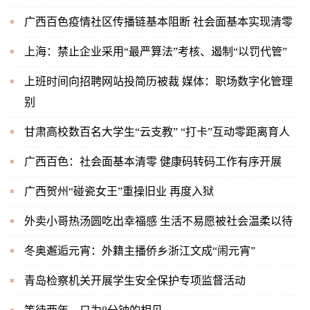
广西百色疫情社区传播链基本阻断 社会面基本实现清零
上海：禁止企业采用“最严算法”考核、遏制“以罚代管”
上班时间向招聘网站投简历被裁 媒体：职场数字化管理
别
甘肃高校数百名大学生“云支教” “打卡”互动零距离育人
广西百色：社会面基本清零 健康码转码工作有序开展
广西贺州“碰瓷女王”重操旧业 再度入狱
外卖小哥热汤圆吃出幸福感 生活不易愿被社会温柔以待
冬奥邂逅元宵：外籍主播侨乡浙江文成“闹元宵”
青岛检察机关开展学生安全保护专项监督活动