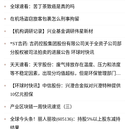
全球速看：苦丁茶致癌是真的吗
在机场盗窃旅客包裹怎么刑事拘留
【机构调研记录】兴业基金调研伟星新材
*ST吉药: 吉药控股集团股份有限公司关于全资子公司部
分股权被司法拍卖的进展公告 环球时快讯
天天速看：天宇股份：废气排放存在温度、压力和浓度
等不稳定因素，出现分均值超标，但是环保管理部门关
注的是时均值，2022年11月公司未出现时均值超标，也
【环球时快讯】中信股份：兴澄合金拟对兴澄特种提供
未受到相关部门的处罚
10亿元担保
产业区块链一周快讯速览（三）
全球今头条！丽人丽妆(605136)：持股5%以上股东减持
结果