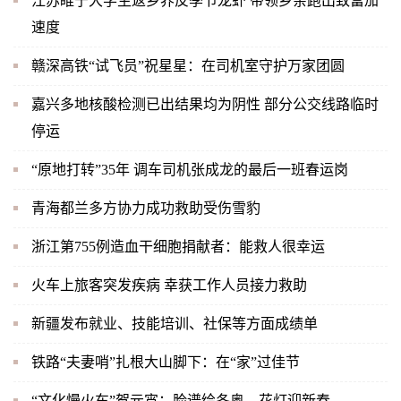
江苏睢宁大学生返乡养反季节龙虾 带领乡亲跑出致富加
速度
赣深高铁“试飞员”祝星星：在司机室守护万家团圆
嘉兴多地核酸检测已出结果均为阴性 部分公交线路临时
停运
“原地打转”35年 调车司机张成龙的最后一班春运岗
青海都兰多方协力成功救助受伤雪豹
浙江第755例造血干细胞捐献者：能救人很幸运
火车上旅客突发疾病 幸获工作人员接力救助
新疆发布就业、技能培训、社保等方面成绩单
铁路“夫妻哨”扎根大山脚下：在“家”过佳节
“文化慢火车”贺元宵：脸谱绘冬奥，花灯迎新春