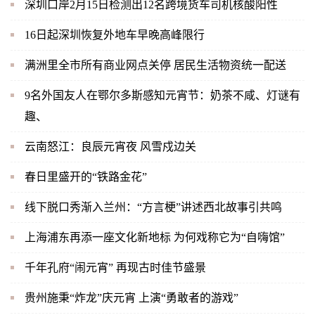
深圳口岸2月15日检测出12名跨境货车司机核酸阳性
16日起深圳恢复外地车早晚高峰限行
满洲里全市所有商业网点关停 居民生活物资统一配送
9名外国友人在鄂尔多斯感知元宵节：奶茶不咸、灯谜有
趣、
云南怒江：良辰元宵夜 风雪戍边关
春日里盛开的“铁路金花”
线下脱口秀渐入兰州：“方言梗”讲述西北故事引共鸣
上海浦东再添一座文化新地标 为何戏称它为“自嗨馆”
千年孔府“闹元宵” 再现古时佳节盛景
贵州施秉“炸龙”庆元宵 上演“勇敢者的游戏”