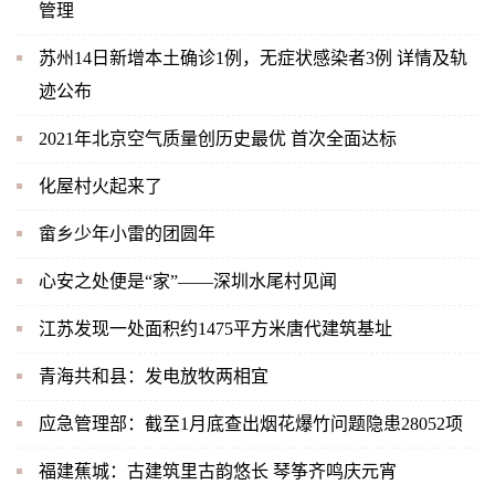
管理
苏州14日新增本土确诊1例，无症状感染者3例 详情及轨
迹公布
2021年北京空气质量创历史最优 首次全面达标
化屋村火起来了
畲乡少年小雷的团圆年
心安之处便是“家”——深圳水尾村见闻
江苏发现一处面积约1475平方米唐代建筑基址
青海共和县：发电放牧两相宜
应急管理部：截至1月底查出烟花爆竹问题隐患28052项
福建蕉城：古建筑里古韵悠长 琴筝齐鸣庆元宵