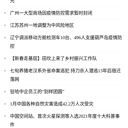
元
广州一大型商场因疫情防控需求暂时封闭
江苏苏州一地调整为中风险地区
辽宁调派移动方舱检测车10台、496人支援葫芦岛疫情防
控
【新春走基层】田坎上来了乡村振兴工作队
七旬养猪老汉系外省命案逃犯 持刀杀人潜逃13年后宿迁
落网
驻哈中企员工的“别样团圆”
1月中国各种自然灾害造成42.2万人次受灾
中国空间站、首次火星探测等入选2021年度十大科普事
件