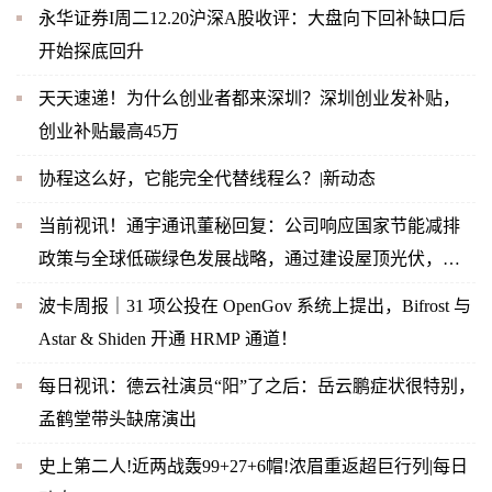
永华证券I周二12.20沪深A股收评：大盘向下回补缺口后
开始探底回升
天天速递！为什么创业者都来深圳？深圳创业发补贴，
创业补贴最高45万
协程这么好，它能完全代替线程么？|新动态
当前视讯！通宇通讯董秘回复：公司响应国家节能减排
政策与全球低碳绿色发展战略，通过建设屋顶光伏，实
现企业内部绿色节能
波卡周报｜31 项公投在 OpenGov 系统上提出，Bifrost 与
Astar & Shiden 开通 HRMP 通道！
每日视讯：德云社演员“阳”了之后：岳云鹏症状很特别，
孟鹤堂带头缺席演出
史上第二人!近两战轰99+27+6帽!浓眉重返超巨行列|每日