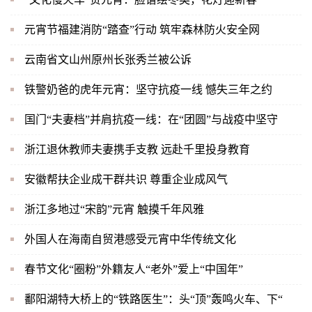
元宵节福建消防“踏查”行动 筑牢森林防火安全网
云南省文山州原州长张秀兰被公诉
铁警奶爸的虎年元宵：坚守抗疫一线 憾失三年之约
国门“夫妻档”并肩抗疫一线：在“团圆”与战疫中坚守
浙江退休教师夫妻携手支教 远赴千里投身教育
安徽帮扶企业成干群共识 尊重企业成风气
浙江多地过“宋韵”元宵 触摸千年风雅
外国人在海南自贸港感受元宵中华传统文化
春节文化“圈粉”外籍友人“老外”爱上“中国年”
鄱阳湖特大桥上的“铁路医生”：头“顶”轰鸣火车、下“