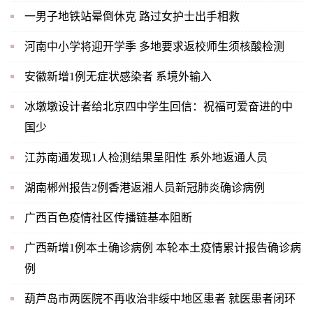
一男子地铁站晕倒休克 路过女护士出手相救
河南中小学将迎开学季 多地要求返校师生须核酸检测
安徽新增1例无症状感染者 系境外输入
冰墩墩设计者给北京四中学生回信：祝福可爱奋进的中
国少
江苏南通发现1人检测结果呈阳性 系外地返通人员
湖南郴州报告2例香港返湘人员新冠肺炎确诊病例
广西百色疫情社区传播链基本阻断
广西新增1例本土确诊病例 本轮本土疫情累计报告确诊病
例
葫芦岛市两医院不再收治非绥中地区患者 就医患者闭环