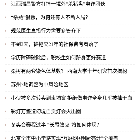
江西瑞昌警方打掉一境外“杀猪盘”电诈团伙
“杀熟”猖獗，为何还有人不断入局？
规范医生直播行为需要多管齐下
不到3天，被拖欠21年的社保费有着落了
学历障碍破除后，职校生如何跻身更好赛道
桑树有两套染色体基数？ 西南大学十年研究首次揭秘
苏州7地调整为中风险地区
小伙被多次转卖到柬埔寨 拒绝做电诈全身几乎被抽干血
彩灯万盏造幻境自贡灯会火出圈
冬奥会赛程过半 “长尾效应”将如何体现？
北京全市中小学将实现“互联网+明厨亮灶”全覆盖