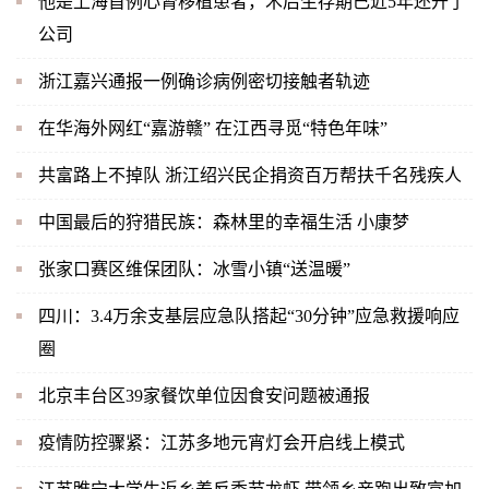
他是上海首例心肾移植患者，术后生存期已近5年还开了
公司
浙江嘉兴通报一例确诊病例密切接触者轨迹
在华海外网红“嘉游赣” 在江西寻觅“特色年味”
共富路上不掉队 浙江绍兴民企捐资百万帮扶千名残疾人
中国最后的狩猎民族：森林里的幸福生活 小康梦
张家口赛区维保团队：冰雪小镇“送温暖”
四川：3.4万余支基层应急队搭起“30分钟”应急救援响应
圈
北京丰台区39家餐饮单位因食安问题被通报
疫情防控骤紧：江苏多地元宵灯会开启线上模式