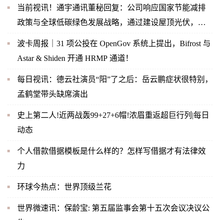
当前视讯！通宇通讯董秘回复：公司响应国家节能减排
政策与全球低碳绿色发展战略，通过建设屋顶光伏，实
现企业内部绿色节能
波卡周报｜31 项公投在 OpenGov 系统上提出，Bifrost 与
Astar & Shiden 开通 HRMP 通道！
每日视讯：德云社演员“阳”了之后：岳云鹏症状很特别，
孟鹤堂带头缺席演出
史上第二人!近两战轰99+27+6帽!浓眉重返超巨行列|每日
动态
个人借款借据模板是什么样的？怎样写借据才有法律效
力
环球今热点：世界顶级兰花
世界微速讯：保龄宝: 第五届监事会第十五次会议决议公