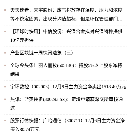
天天速看：天宇股份：废气排放存在温度、压力和浓度
等不稳定因素，出现分均值超标，但是环保管理部门关
注的是时均值，2022年11月公司未出现时均值超标，也
【环球时快讯】中信股份：兴澄合金拟对兴澄特种提供
未受到相关部门的处罚
10亿元担保
产业区块链一周快讯速览（三）
全球今头条！丽人丽妆(605136)：持股5%以上股东减持
结果
宇环数控（002903）12月8日主力资金净卖出1518.40万元
热讯：蓝英装备(300293.SZ)：定增申请获深交所审核通
过
股票行情快报：广哈通信（300711）12月6日主力资金净
买入80.74万元