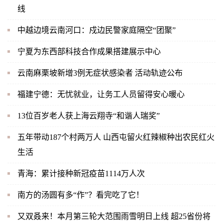
线
中越边境云南河口：戍边民警家庭隔空“团聚”
宁夏为东西部科技合作成果搭建展示中心
云南麻栗坡新增3例无症状感染者 活动轨迹公布
福建宁德：无忧就业，让务工人员留得安心暖心
13位百岁老人获上海云翔寺“和谐人瑞奖”
五年带动187个村两万人 山西屯留火红辣椒种出农民红火
生活
青海：累计接种新冠疫苗1114万人次
南方的汤圆有多“作”？看完吃了它！
又双叒来！本月第三轮大范围雨雪明日上线 超25省份将