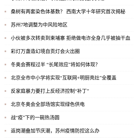
桑树有两套染色体基数？ 西南大学十年研究首次揭秘
苏州7地调整为中风险地区
小伙被多次转卖到柬埔寨 拒绝做电诈全身几乎被抽干血
彩灯万盏造幻境自贡灯会火出圈
冬奥会赛程过半 “长尾效应”将如何体现？
北京全市中小学将实现“互联网+明厨亮灶”全覆盖
反家庭暴力要打上反经济控制“补丁”
北京冬奥会全部场馆实现绿色供电
战“疫”下的一碗热汤圆
返岗潮叠加节庆潮，苏州疫情防控这么办