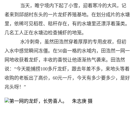
当天，睢宁境内下起了小雪，迎着寒冷的大风，记
者来到邱胡村东头的一片龙虾养殖基地。在划分成片的水塘
里，依稀可见稻茬、秸秆存在，有的水塘里还漂浮着藻类。
几名工人正在水塘边检查捕虾的地笼。
水冷刺骨，虽然田浩然穿着厚厚的专用皮衩，但初
入水中感觉瞬间冻僵。在50亩一格的水域内，田浩然一网一
网地收获着龙虾，丰收的喜悦让他逐渐热气袭来。田浩然
说：“今天能捕捞100多斤龙虾，跟去年差不多，来地头等着
收购的老板出了高价，60元一斤，今天有多少要多少，是好
兆头呀！”