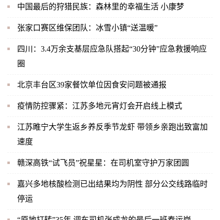
中国最后的狩猎民族：森林里的幸福生活 小康梦
张家口赛区维保团队：冰雪小镇“送温暖”
四川：3.4万余支基层应急队搭起“30分钟”应急救援响应
圈
北京丰台区39家餐饮单位因食安问题被通报
疫情防控骤紧：江苏多地元宵灯会开启线上模式
江苏睢宁大学生返乡养反季节龙虾 带领乡亲跑出致富加
速度
赣深高铁“试飞员”祝星星：在司机室守护万家团圆
嘉兴多地核酸检测已出结果均为阴性 部分公交线路临时
停运
“原地打转”35年 调车司机张成龙的最后一班春运岗