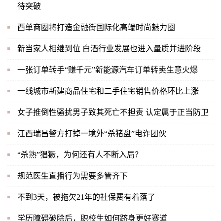
待突破
西单商圈将打造金融街国际化高端时尚魅力圈
新当家人相继到位 白酒行业发展也进入量质并进阶段
一张订单转手“赚千元”新能源汽车订单转卖生意火爆
一线城市新建商品住宅和二手住宅销售价格环比上涨
女子推倒性骚扰男子致其死亡不担责 认定属于正当防卫
江西瑞昌警方打掉一境外“杀猪盘”电诈团伙
“杀熟”猖獗，为何还有人不断入局？
规范医生直播行为需要多管齐下
不到3天，被拖欠21年的社保费有着落了
学历障碍破除后，职校生如何跻身更好赛道