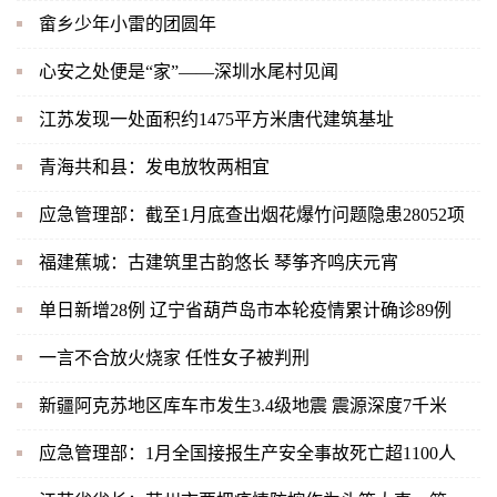
畲乡少年小雷的团圆年
心安之处便是“家”——深圳水尾村见闻
江苏发现一处面积约1475平方米唐代建筑基址
青海共和县：发电放牧两相宜
应急管理部：截至1月底查出烟花爆竹问题隐患28052项
福建蕉城：古建筑里古韵悠长 琴筝齐鸣庆元宵
单日新增28例 辽宁省葫芦岛市本轮疫情累计确诊89例
一言不合放火烧家 任性女子被判刑
新疆阿克苏地区库车市发生3.4级地震 震源深度7千米
应急管理部：1月全国接报生产安全事故死亡超1100人