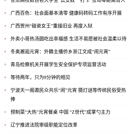
甘肃高校数百名大学生“云支教” “打卡”互动零距离育人
广西百色：社会面基本清零 健康码转码工作有序开展
广西贺州“碰瓷女王”重操旧业 再度入狱
外卖小哥热汤圆吃出幸福感 生活不易愿被社会温柔以待
冬奥邂逅元宵：外籍主播侨乡浙江文成“闹元宵”
青岛检察机关开展学生安全保护专项监督活动
等待两年，只为8分钟的相见
宁波天一阁邀民众共乐“闹”元宵 猜灯谜等传统民俗受热
捧
预制菜“大热”元宵餐桌 中国 “Z世代”成掌勺主力
辽宁推进法院审级职能定位改革