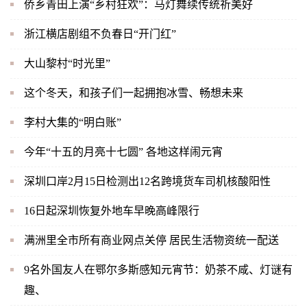
侨乡青田上演“乡村狂欢”：马灯舞续传统祈美好
浙江横店剧组不负春日“开门红”
大山黎村“时光里”
这个冬天，和孩子们一起拥抱冰雪、畅想未来
李村大集的“明白账”
今年“十五的月亮十七圆” 各地这样闹元宵
深圳口岸2月15日检测出12名跨境货车司机核酸阳性
16日起深圳恢复外地车早晚高峰限行
满洲里全市所有商业网点关停 居民生活物资统一配送
9名外国友人在鄂尔多斯感知元宵节：奶茶不咸、灯谜有
趣、