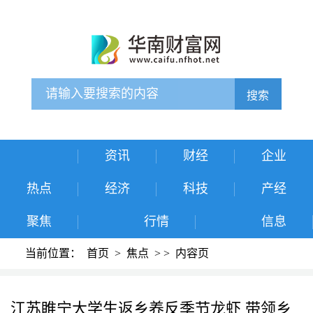
搜索
资讯
财经
企业
热点
经济
科技
产经
聚焦
行情
信息
当前位置：
首页
>
焦点
>
>
内容页
江苏睢宁大学生返乡养反季节龙虾 带领乡