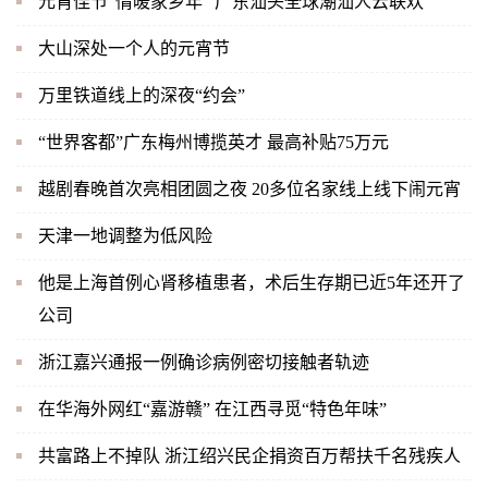
元宵佳节“情暖家乡年” 广东汕头全球潮汕人云联欢
大山深处一个人的元宵节
万里铁道线上的深夜“约会”
“世界客都”广东梅州博揽英才 最高补贴75万元
越剧春晚首次亮相团圆之夜 20多位名家线上线下闹元宵
天津一地调整为低风险
他是上海首例心肾移植患者，术后生存期已近5年还开了
公司
浙江嘉兴通报一例确诊病例密切接触者轨迹
在华海外网红“嘉游赣” 在江西寻觅“特色年味”
共富路上不掉队 浙江绍兴民企捐资百万帮扶千名残疾人