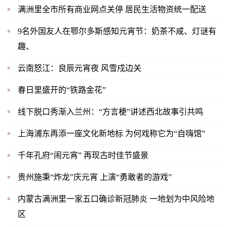
满洲里全市所有商业网点关停 居民生活物资统一配送
9名外国友人在鄂尔多斯感知元宵节：奶茶不咸、灯谜有
趣、
云南怒江：良辰元宵夜 风雪戍边关
春日里盛开的“铁路金花”
线下脱口秀渐入兰州：“方言梗”讲述西北故事引共鸣
上海浦东再添一座文化新地标 为何戏称它为“自嗨馆”
千年孔府“闹元宵” 再现古时佳节盛景
贵州施秉“炸龙”庆元宵 上演“勇敢者的游戏”
内蒙古满洲里一家五口确诊新冠肺炎 一地划为中风险地
区