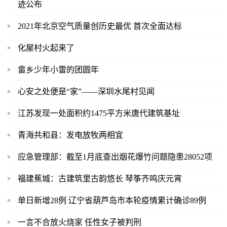
迹公布
2021年北京空气质量创历史最优 首次全面达标
化屋村火起来了
畲乡少年小雷的团圆年
心安之处便是“家”——深圳水尾村见闻
江苏发现一处面积约1475平方米唐代建筑基址
青海共和县：发电放牧两相宜
应急管理部：截至1月底查出烟花爆竹问题隐患28052项
福建蕉城：古建筑里古韵悠长 琴筝齐鸣庆元宵
单日新增28例 辽宁省葫芦岛市本轮疫情累计确诊89例
一言不合放火烧家 任性女子被判刑