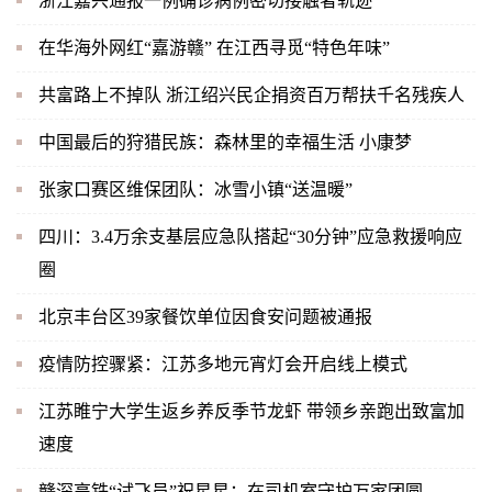
浙江嘉兴通报一例确诊病例密切接触者轨迹
在华海外网红“嘉游赣” 在江西寻觅“特色年味”
共富路上不掉队 浙江绍兴民企捐资百万帮扶千名残疾人
中国最后的狩猎民族：森林里的幸福生活 小康梦
张家口赛区维保团队：冰雪小镇“送温暖”
四川：3.4万余支基层应急队搭起“30分钟”应急救援响应
圈
北京丰台区39家餐饮单位因食安问题被通报
疫情防控骤紧：江苏多地元宵灯会开启线上模式
江苏睢宁大学生返乡养反季节龙虾 带领乡亲跑出致富加
速度
赣深高铁“试飞员”祝星星：在司机室守护万家团圆