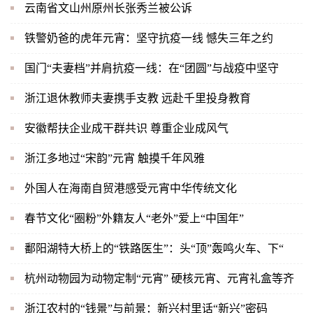
云南省文山州原州长张秀兰被公诉
铁警奶爸的虎年元宵：坚守抗疫一线 憾失三年之约
国门“夫妻档”并肩抗疫一线：在“团圆”与战疫中坚守
浙江退休教师夫妻携手支教 远赴千里投身教育
安徽帮扶企业成干群共识 尊重企业成风气
浙江多地过“宋韵”元宵 触摸千年风雅
外国人在海南自贸港感受元宵中华传统文化
春节文化“圈粉”外籍友人“老外”爱上“中国年”
鄱阳湖特大桥上的“铁路医生”：头“顶”轰鸣火车、下“
杭州动物园为动物定制“元宵” 硬核元宵、元宵礼盒等齐
浙江农村的“钱景”与前景：新兴村里话“新兴”密码