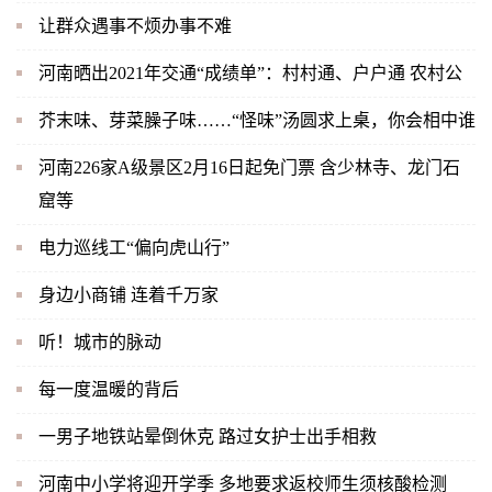
让群众遇事不烦办事不难
河南晒出2021年交通“成绩单”：村村通、户户通 农村公
芥末味、芽菜臊子味……“怪味”汤圆求上桌，你会相中谁
河南226家A级景区2月16日起免门票 含少林寺、龙门石
窟等
电力巡线工“偏向虎山行”
身边小商铺 连着千万家
听！城市的脉动
每一度温暖的背后
一男子地铁站晕倒休克 路过女护士出手相救
河南中小学将迎开学季 多地要求返校师生须核酸检测