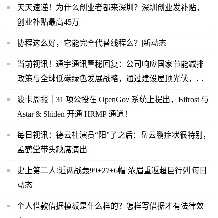
天天速递！为什么创业者都来深圳？深圳创业发补贴，
创业补贴最高45万
协程这么好，它能完全代替线程么？|新动态
当前视讯！通宇通讯董秘回复：公司响应国家节能减排
政策与全球低碳绿色发展战略，通过建设屋顶光伏，实
现企业内部绿色节能
波卡周报｜31 项公投在 OpenGov 系统上提出，Bifrost 与
Astar & Shiden 开通 HRMP 通道！
每日视讯：德云社演员“阳”了之后：岳云鹏症状很特别，
孟鹤堂带头缺席演出
史上第二人!近两战轰99+27+6帽!浓眉重返超巨行列|每日
动态
个人借款借据模板是什么样的？怎样写借据才有法律效