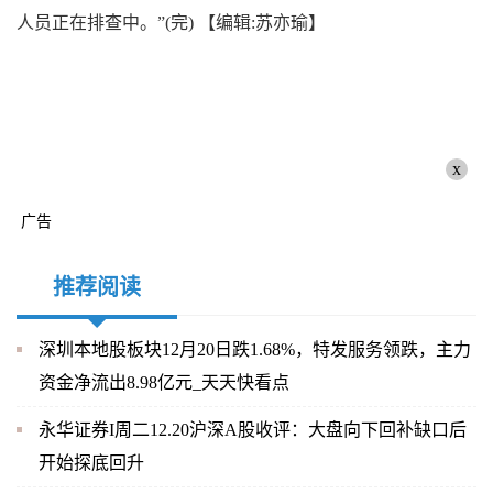
人员正在排查中。”(完)
【编辑:苏亦瑜】
x
广告
推荐阅读
深圳本地股板块12月20日跌1.68%，特发服务领跌，主力
资金净流出8.98亿元_天天快看点
永华证券I周二12.20沪深A股收评：大盘向下回补缺口后
开始探底回升