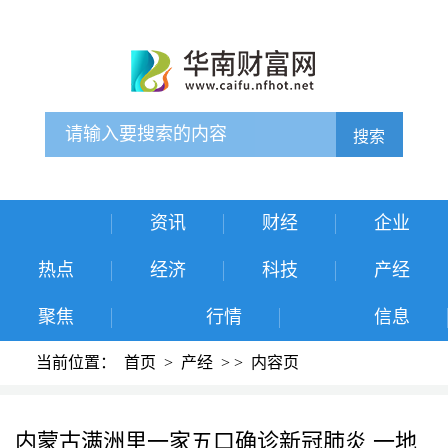
搜索
资讯
财经
企业
热点
经济
科技
产经
聚焦
行情
信息
当前位置：
首页
>
产经
>
>
内容页
内蒙古满洲里一家五口确诊新冠肺炎 一地