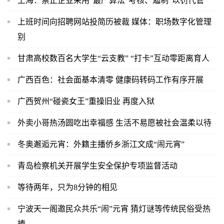
上海：禁止企业采用“最严算法”考核、遏制“以罚代管”
上班时间向招聘网站投简历被裁 媒体：职场数字化管理
别
甘肃高校数百名大学生“云支教” “打卡”互动零距离育人
广西百色：社会面基本清零 健康码转码工作有序开展
广西贺州“碰瓷女王”重操旧业 再度入狱
外卖小哥热汤圆吃出幸福感 生活不易愿被社会温柔以待
冬奥邂逅元宵：外籍主播侨乡浙江文成“闹元宵”
青岛检察机关开展学生安全保护专项监督活动
等待两年，只为8分钟的相见
宁波天一阁邀民众共乐“闹”元宵 猜灯谜等传统民俗受热
捧