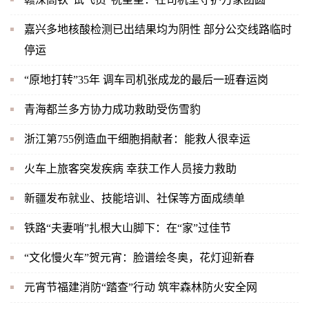
嘉兴多地核酸检测已出结果均为阴性 部分公交线路临时
停运
“原地打转”35年 调车司机张成龙的最后一班春运岗
青海都兰多方协力成功救助受伤雪豹
浙江第755例造血干细胞捐献者：能救人很幸运
火车上旅客突发疾病 幸获工作人员接力救助
新疆发布就业、技能培训、社保等方面成绩单
铁路“夫妻哨”扎根大山脚下：在“家”过佳节
“文化慢火车”贺元宵：脸谱绘冬奥，花灯迎新春
元宵节福建消防“踏查”行动 筑牢森林防火安全网