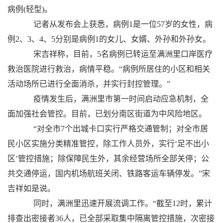
病例(轻型)。
记者从发布会上获悉，病例1是一位57岁的女性，病
例2、3、4、5分别是病例1的女儿、女婿、外孙和外孙女。
宋吉祥称，目前，5名病例已转运至满洲里口岸医疗
救治医院进行救治，病情平稳。“病例所居住的小区和相关
活动场所已进行全面消杀，并实行封控管理。”
疫情发生后，满洲里市第一时间启动应急机制，全
面加强社会管控。目前，已划分南区街道为中风险地区。
“对全市7个出城卡口实行严格交通管制；对全市居
民小区实施分类精准管控，除工作人员外，实行‘足不出小
区’管控措施；除保障民生外，其余经营场所全部关停；公
共交通停运，国内机场航班关闭、铁路客运车辆停发。”宋
吉祥如是说。
同时，满洲里迅速开展流调工作。“截至12时，累计
排查出密接者36人，已全部采取集中隔离管控措施，次密接