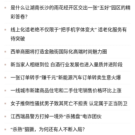
是什么让湖南长沙的雨花经开区交出一张“五好”园区的精
彩答卷？
线上化适老绝不仅限于“把手机字体变大” 适老化服务有
待突破
西单商圈将打造金融街国际化高端时尚魅力圈
新当家人相继到位 白酒行业发展也进入量质并进阶段
一张订单转手“赚千元”新能源汽车订单转卖生意火爆
一线城市新建商品住宅和二手住宅销售价格环比上涨
女子推倒性骚扰男子致其死亡不担责 认定属于正当防卫
江西瑞昌警方打掉一境外“杀猪盘”电诈团伙
“杀熟”猖獗，为何还有人不断入局？