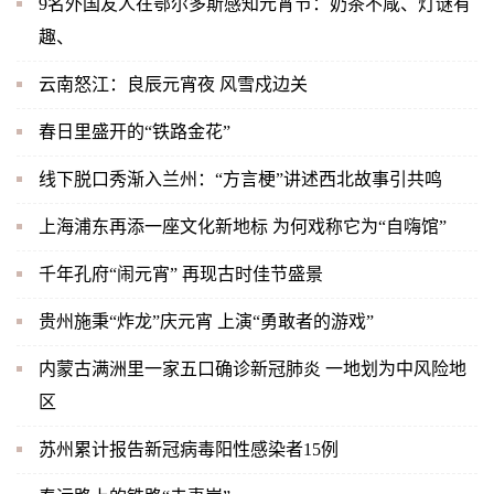
9名外国友人在鄂尔多斯感知元宵节：奶茶不咸、灯谜有
趣、
云南怒江：良辰元宵夜 风雪戍边关
春日里盛开的“铁路金花”
线下脱口秀渐入兰州：“方言梗”讲述西北故事引共鸣
上海浦东再添一座文化新地标 为何戏称它为“自嗨馆”
千年孔府“闹元宵” 再现古时佳节盛景
贵州施秉“炸龙”庆元宵 上演“勇敢者的游戏”
内蒙古满洲里一家五口确诊新冠肺炎 一地划为中风险地
区
苏州累计报告新冠病毒阳性感染者15例