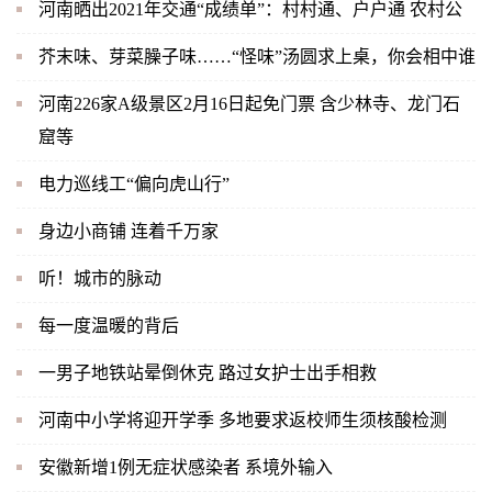
河南晒出2021年交通“成绩单”：村村通、户户通 农村公
芥末味、芽菜臊子味……“怪味”汤圆求上桌，你会相中谁
河南226家A级景区2月16日起免门票 含少林寺、龙门石
窟等
电力巡线工“偏向虎山行”
身边小商铺 连着千万家
听！城市的脉动
每一度温暖的背后
一男子地铁站晕倒休克 路过女护士出手相救
河南中小学将迎开学季 多地要求返校师生须核酸检测
安徽新增1例无症状感染者 系境外输入