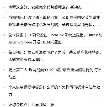
协程这么好，它能完全代替线程么？|新动态
当前视讯！通宇通讯董秘回复：公司响应国家节能减排
政策与全球低碳绿色发展战略，通过建设屋顶光伏，实
现企业内部绿色节能
波卡周报｜31 项公投在 OpenGov 系统上提出，Bifrost 与
Astar & Shiden 开通 HRMP 通道！
每日视讯：德云社演员“阳”了之后：岳云鹏症状很特别，
孟鹤堂带头缺席演出
史上第二人!近两战轰99+27+6帽!浓眉重返超巨行列|每日
动态
个人借款借据模板是什么样的？怎样写借据才有法律效
力
环球今热点：世界顶级兰花