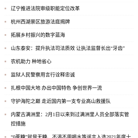
辽宁推进法院审级职能定位改革
杭州西湖景区旅游法庭揭牌
拓展乡村振兴的数字蓝海
山东泰安：提升执法司法质效 让执法监督长出“牙齿”
农机助力 种地省心
监狱人民警察用言行诠释忠诚
扎根中国大地 办出中国特色 争创世界一流
守护海陀之巅 走近国内第一支专业高山救援队
内蒙古满洲里：2月1日以来到过满洲里人员全部落实管
控措施
“0蔗糖”就是无糖、不渴不用喝水等谣言入选2021年度十