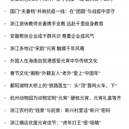
国门“夫妻档”并肩抗疫一线：在“团圆”与战疫中坚守
浙江退休教师夫妻携手支教 远赴千里投身教育
安徽帮扶企业成干群共识 尊重企业成风气
浙江多地过“宋韵”元宵 触摸千年风雅
外国人在海南自贸港感受元宵中华传统文化
春节文化“圈粉”外籍友人“老外”爱上“中国年”
鄱阳湖特大桥上的“铁路医生”：头“顶”轰鸣火车、下“
杭州动物园为动物定制“元宵” 硬核元宵、元宵礼盒等齐
浙江农村的“钱景”与前景：新兴村里话“新兴”密码
浙江横店欢度元宵佳节：“虎年灯王”很“吸睛”