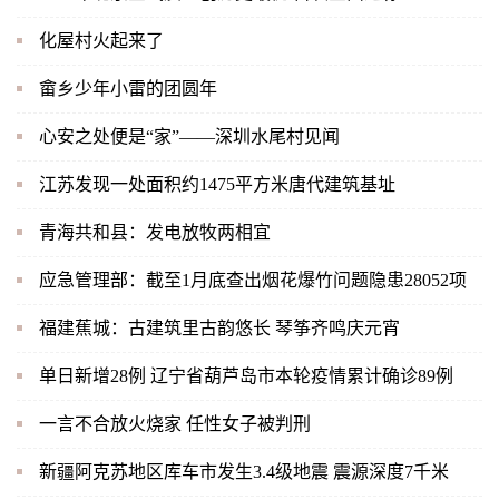
化屋村火起来了
畲乡少年小雷的团圆年
心安之处便是“家”——深圳水尾村见闻
江苏发现一处面积约1475平方米唐代建筑基址
青海共和县：发电放牧两相宜
应急管理部：截至1月底查出烟花爆竹问题隐患28052项
福建蕉城：古建筑里古韵悠长 琴筝齐鸣庆元宵
单日新增28例 辽宁省葫芦岛市本轮疫情累计确诊89例
一言不合放火烧家 任性女子被判刑
新疆阿克苏地区库车市发生3.4级地震 震源深度7千米