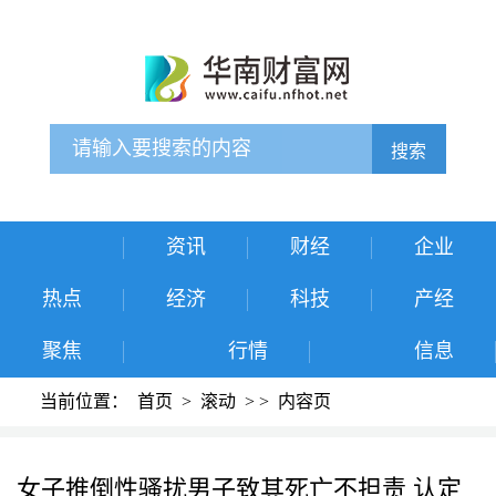
搜索
资讯
财经
企业
热点
经济
科技
产经
聚焦
行情
信息
当前位置：
首页
>
滚动
>
>
内容页
女子推倒性骚扰男子致其死亡不担责 认定