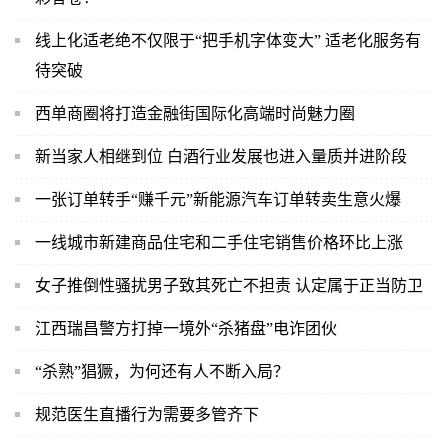
线上化适老绝不仅限于“把手机字体变大” 适老化服务有
待突破
西单商圈将打造金融街国际化高端时尚魅力圈
新当家人相继到位 白酒行业发展也进入量质并进阶段
一张订单转手“赚千元”新能源汽车订单转卖生意火爆
一线城市新建商品住宅和二手住宅销售价格环比上涨
女子推倒性骚扰男子致其死亡不担责 认定属于正当防卫
江西瑞昌警方打掉一境外“杀猪盘”电诈团伙
“杀熟”猖獗，为何还有人不断入局？
规范医生直播行为需要多管齐下