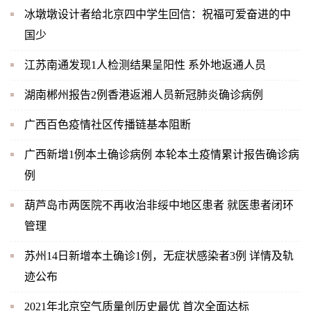
冰墩墩设计者给北京四中学生回信：祝福可爱奋进的中
国少
江苏南通发现1人检测结果呈阳性 系外地返通人员
湖南郴州报告2例香港返湘人员新冠肺炎确诊病例
广西百色疫情社区传播链基本阻断
广西新增1例本土确诊病例 本轮本土疫情累计报告确诊病
例
葫芦岛市两医院不再收治非绥中地区患者 就医患者闭环
管理
苏州14日新增本土确诊1例，无症状感染者3例 详情及轨
迹公布
2021年北京空气质量创历史最优 首次全面达标