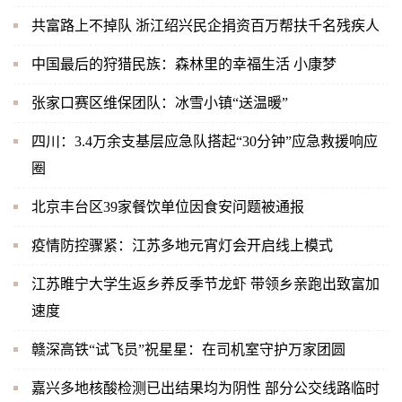
共富路上不掉队 浙江绍兴民企捐资百万帮扶千名残疾人
中国最后的狩猎民族：森林里的幸福生活 小康梦
张家口赛区维保团队：冰雪小镇“送温暖”
四川：3.4万余支基层应急队搭起“30分钟”应急救援响应
圈
北京丰台区39家餐饮单位因食安问题被通报
疫情防控骤紧：江苏多地元宵灯会开启线上模式
江苏睢宁大学生返乡养反季节龙虾 带领乡亲跑出致富加
速度
赣深高铁“试飞员”祝星星：在司机室守护万家团圆
嘉兴多地核酸检测已出结果均为阴性 部分公交线路临时