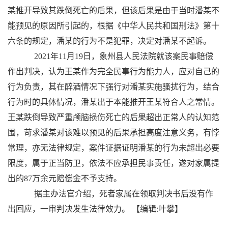
某推开导致其跌倒死亡的后果，但该后果是由于当时潘某不
能预见的原因所引起的，根据《中华人民共和国刑法》第十
六条的规定，潘某的行为不是犯罪，决定对潘某不起诉。
2021年11月19日，象州县人民法院就该案民事赔偿
作出判决，认为王某作为完全民事行为能力人，应对自己的
行为负责，其在醉酒情况下强行对潘某实施骚扰行为，结合
行为时的具体情况，潘某出于本能推开王某符合人之常情。
王某跌倒导致严重颅脑损伤死亡的后果超出正常人的认知范
围，苛求潘某对该难以预见的后果承担高度注意义务，有悖
常理，亦无法律规定，案件证据证明潘某的行为未超出必要
限度，属于正当防卫，依法不应承担民事责任，遂对家属提
出的87万余元赔偿金不予支持。
据主办法官介绍，死者家属在领取判决书后没有作
出回应，一审判决发生法律效力。
【编辑:叶攀】