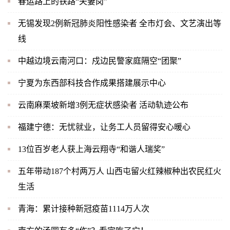
春运路上的铁路“夫妻岗”
无锡发现2例新冠肺炎阳性感染者 全市灯会、文艺演出等
线
中越边境云南河口：戍边民警家庭隔空“团聚”
宁夏为东西部科技合作成果搭建展示中心
云南麻栗坡新增3例无症状感染者 活动轨迹公布
福建宁德：无忧就业，让务工人员留得安心暖心
13位百岁老人获上海云翔寺“和谐人瑞奖”
五年带动187个村两万人 山西屯留火红辣椒种出农民红火
生活
青海：累计接种新冠疫苗1114万人次