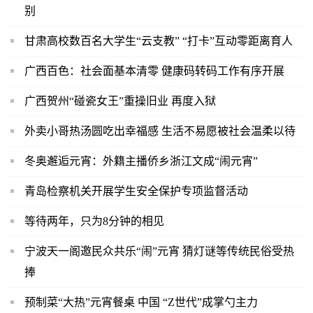
别
甘肃高校数百名大学生“云支教” “打卡”互动零距离育人
广西百色：社会面基本清零 健康码转码工作有序开展
广西贺州“碰瓷女王”重操旧业 再度入狱
外卖小哥热汤圆吃出幸福感 生活不易愿被社会温柔以待
冬奥邂逅元宵：外籍主播侨乡浙江文成“闹元宵”
青岛检察机关开展学生安全保护专项监督活动
等待两年，只为8分钟的相见
宁波天一阁邀民众共乐“闹”元宵 猜灯谜等传统民俗受热
捧
预制菜“大热”元宵餐桌 中国 “Z世代”成掌勺主力