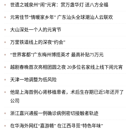
世遗之城泉州“闹”元宵：赏万盏华灯 送八方全福
元宵佳节“情暖家乡年” 广东汕头全球潮汕人云联欢
大山深处一个人的元宵节
万里铁道线上的深夜“约会”
“世界客都”广东梅州博揽英才 最高补贴75万元
越剧春晚首次亮相团圆之夜 20多位名家线上线下闹元宵
天津一地调整为低风险
他是上海首例心肾移植患者，术后生存期已近5年还开了
公司
浙江嘉兴通报一例确诊病例密切接触者轨迹
在华海外网红“嘉游赣” 在江西寻觅“特色年味”