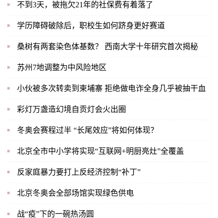
不到3天，被拖欠21年的社保费有着落了
学历障碍破除后，职校生如何跻身更好赛道
桑树有两套染色体基数？ 西南大学十年研究首次揭秘
苏州7地调整为中风险地区
小伙被多次转卖到柬埔寨 拒绝做电诈全身几乎被抽干血
彩灯万盏造幻境自贡灯会火出圈
冬奥会赛程过半 “长尾效应”将如何体现？
北京全市中小学将实现“互联网+明厨亮灶”全覆盖
反家庭暴力要打上反经济控制“补丁”
北京冬奥会全部场馆实现绿色供电
战“疫”下的一碗热汤圆