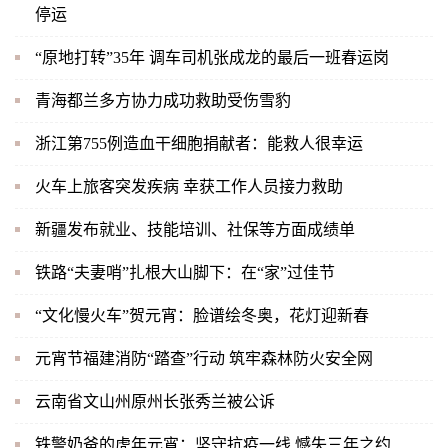
停运
“原地打转”35年 调车司机张成龙的最后一班春运岗
青海都兰多方协力成功救助受伤雪豹
浙江第755例造血干细胞捐献者：能救人很幸运
火车上旅客突发疾病 幸获工作人员接力救助
新疆发布就业、技能培训、社保等方面成绩单
铁路“夫妻哨”扎根大山脚下：在“家”过佳节
“文化慢火车”贺元宵：脸谱绘冬奥，花灯迎新春
元宵节福建消防“踏查”行动 筑牢森林防火安全网
云南省文山州原州长张秀兰被公诉
铁警奶爸的虎年元宵：坚守抗疫一线 憾失三年之约