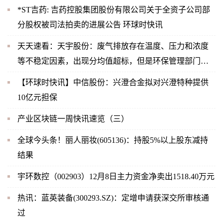
*ST吉药: 吉药控股集团股份有限公司关于全资子公司部
分股权被司法拍卖的进展公告 环球时快讯
天天速看：天宇股份：废气排放存在温度、压力和浓度
等不稳定因素，出现分均值超标，但是环保管理部门关
注的是时均值，2022年11月公司未出现时均值超标，也
【环球时快讯】中信股份：兴澄合金拟对兴澄特种提供
未受到相关部门的处罚
10亿元担保
产业区块链一周快讯速览（三）
全球今头条！丽人丽妆(605136)：持股5%以上股东减持
结果
宇环数控（002903）12月8日主力资金净卖出1518.40万元
热讯：蓝英装备(300293.SZ)：定增申请获深交所审核通
过