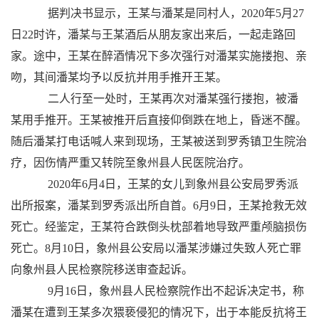
据判决书显示，王某与潘某是同村人，2020年5月27
日22时许，潘某与王某酒后从朋友家出来后，一起走路回
家。途中，王某在醉酒情况下多次强行对潘某实施搂抱、亲
吻，其间潘某均予以反抗并用手推开王某。
二人行至一处时，王某再次对潘某强行搂抱，被潘
某用手推开。王某被推开后直接仰倒跌在地上，昏迷不醒。
随后潘某打电话喊人来到现场，王某被送到罗秀镇卫生院治
疗，因伤情严重又转院至象州县人民医院治疗。
2020年6月4日，王某的女儿到象州县公安局罗秀派
出所报案，潘某到罗秀派出所自首。6月9日，王某抢救无效
死亡。经鉴定，王某符合跌倒头枕部着地导致严重颅脑损伤
死亡。8月10日，象州县公安局以潘某涉嫌过失致人死亡罪
向象州县人民检察院移送审查起诉。
9月16日，象州县人民检察院作出不起诉决定书，称
潘某在遭到王某多次猥亵侵犯的情况下，出于本能反抗将王