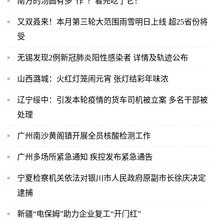
南方的汤圆有多“作”？看完吃了它！
又双叒来！本月第三轮大范围雨雪明日上线 超25省份将
受
无锡发现2例新冠肺炎阳性感染者 详情及轨迹公布
山西潞城：火红灯笼闹元宵 张灯结彩年味浓
辽宁绥中：引发本轮疫情的货车司机被立案 多名干部被
处理
广州南沙黄阁镇开展全员核酸检测工作
广州多场所紧急通知 疾控发布紧急通告
宁夏检察机关依法对银川市人民政府原副市长徐庆决定
逮捕
新疆“电保姆”助力企业复工“开门红”